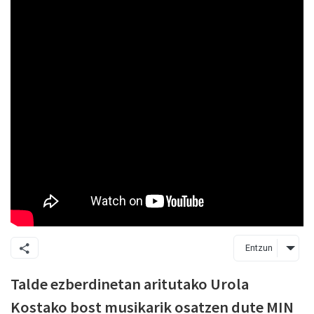
Entzun
Talde ezberdinetan aritutako Urola
Kostako bost musikarik osatzen dute MIN