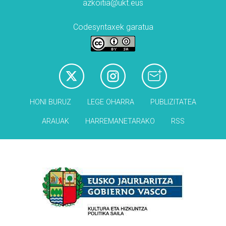
azkoitia@ukt.eus
Codesyntaxek garatua
HONI BURUZ
LEGE OHARRA
PUBLIZITATEA
ARAUAK
HARREMANETARAKO
RSS
Babesleak