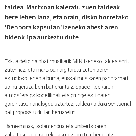
taldea. Martxoan kaleratu zuen taldeak
bere lehen lana, eta orain, disko horretako
'Denbora kapsulan' izeneko abestiaren
bideoklipa aurkeztu dute.
Eskualdeko hainbat musikarik MIN izeneko taldea sortu
zuten iaz, eta martxoan argitaratu zuten
beren
estudioko lehen albuma, e
uskal musikaren panoramari
soinu geruza berri bat erantsiz. Space Rockaren
atmosfera psikodelikoak eta grunge estiloaren
gordintasun analogoa uztartuz, taldeak bidaia sentsorial
bat proposatu du lan berriarekin.
Barne-minak, isolamendua eta unibertsoaren
zabaltasuna jorratzeko asmoz, guztira, bederatzi