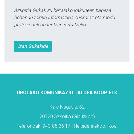
Azkoitia Gukak zu bezalako irakurleen babesa
behar du tokiko informazioa euskaraz eta modu
profesionalean lantzen jarraitzeko.
Izan Gukakide
UROLAKO KOMUNIKAZIO TALDEA KOOP. ELK
Kale Nagusia, 62
20720 Azkoitia (Gipuzkoa)
Telefonoak: 943-85 36 17 | Helbide elektronikoa: