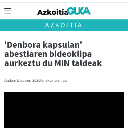
AZKOITIA
'Denbora kapsulan'
abestiaren bideoklipa
aurkeztu du MIN taldeak
Andoni Elduaien
2026ko ekainaren 6a