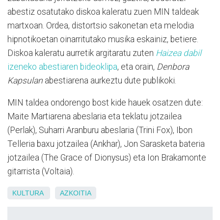
abestiz osatutako diskoa kaleratu zuen MIN taldeak
martxoan. Ordea, distortsio sakonetan eta melodia
hipnotikoetan oinarritutako musika eskainiz, betiere.
Diskoa kaleratu aurretik argitaratu zuten
Haizea dabil
izeneko abestiaren bideoklipa
, eta orain,
Denbora
Kapsulan
abestiarena aurkeztu dute publikoki.
MIN taldea ondorengo bost kide hauek osatzen dute:
Maite Martiarena abeslaria eta teklatu jotzailea
(Perlak), Suharri Aranburu abeslaria (Trini Fox), Ibon
Telleria baxu jotzailea (Ankhar), Jon Sarasketa bateria
jotzailea (The Grace of Dionysus) eta Ion Brakamonte
gitarrista (Voltaia).
KULTURA
AZKOITIA