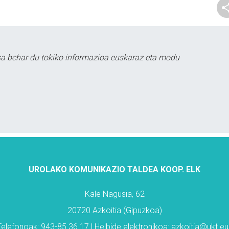
sa behar du tokiko informazioa euskaraz eta modu
UROLAKO KOMUNIKAZIO TALDEA KOOP. ELK
Kale Nagusia, 62
20720 Azkoitia (Gipuzkoa)
Telefonoak: 943-85 36 17 | Helbide elektronikoa: azkoitia@ukt.eu