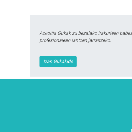
Azkoitia Gukak zu bezalako irakurleen babe
profesionalean lantzen jarraitzeko.
Izan Gukakide