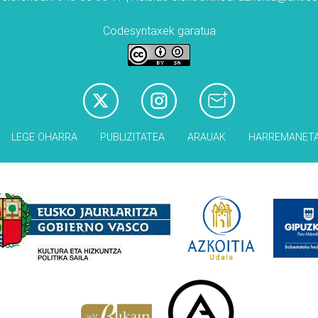
Codesyntaxek garatua
LEGE OHARRA
PUBLIZITATEA
ARAUAK
HARREMANET
Babesleak