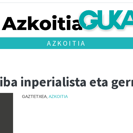
AZKOITIA
iba inperialista eta ger
GAZTETXEA,
AZKOITIA