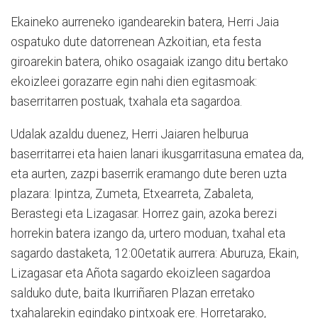
Ekaineko aurreneko igandearekin batera, Herri Jaia
ospatuko dute datorrenean Azkoitian, eta festa
giroarekin batera, ohiko osagaiak izango ditu bertako
ekoizleei gorazarre egin nahi dien egitasmoak:
baserritarren postuak, txahala eta sagardoa.
Udalak azaldu duenez, Herri Jaiaren helburua
baserritarrei eta haien lanari ikusgarritasuna ematea da,
eta aurten, zazpi baserrik eramango dute beren uzta
plazara: Ipintza, Zumeta, Etxearreta, Zabaleta,
Berastegi eta Lizagasar. Horrez gain, azoka berezi
horrekin batera izango da, urtero moduan, txahal eta
sagardo dastaketa, 12:00etatik aurrera: Aburuza, Ekain,
Lizagasar eta Añota sagardo ekoizleen sagardoa
salduko dute, baita Ikurriñaren Plazan erretako
txahalarekin egindako pintxoak ere. Horretarako,