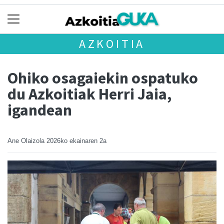
AZKOITIA
Ohiko osagaiekin ospatuko
du Azkoitiak Herri Jaia,
igandean
Ane Olaizola
2026ko ekainaren 2a