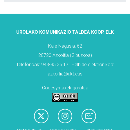
UROLAKO KOMUNIKAZIO TALDEA KOOP. ELK
Kale Nagusia, 62
20720 Azkoitia (Gipuzkoa)
Telefonoak: 943-85 36 17 | Helbide elektronikoa:
azkoitia@ukt.eus
Codesyntaxek garatua