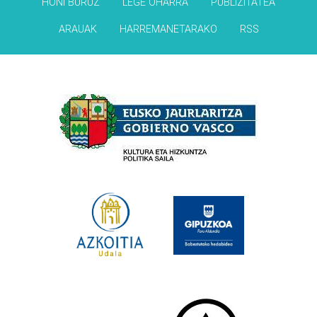
HONI BURUZ
LEGE OHARRA
PUBLIZITATEA
ARAUAK
HARREMANETARAKO
RSS
Babesleak