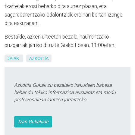
txartelak erosi beharko dira aurrez plazan, eta
sagardoarentzako edalontziak ere han bertan izango
dira eskuragarri.
Bestalde, azken urteetan bezala, haurrentzako
puzgarriak jarriko dituzte Goiko Losan, 11:00etan.
JAIAK
AZKOITIA
Azkoitia Gukak zu bezalako irakurleen babesa
behar du tokiko informazioa euskaraz eta modu
profesionalean lantzen jarraitzeko.
Izan Gukakide