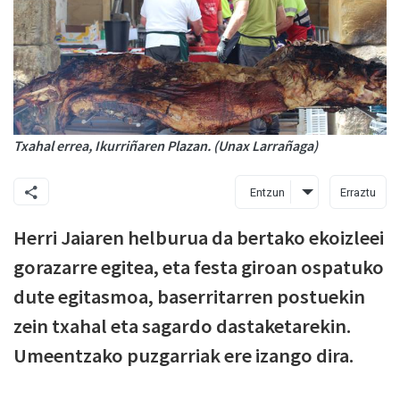
Txahal errea, Ikurriñaren Plazan. (Unax Larrañaga)
Entzun
Erraztu
Herri Jaiaren helburua da bertako ekoizleei
gorazarre egitea, eta festa giroan ospatuko
dute egitasmoa, baserritarren postuekin
zein txahal eta sagardo dastaketarekin.
Umeentzako puzgarriak ere izango dira.