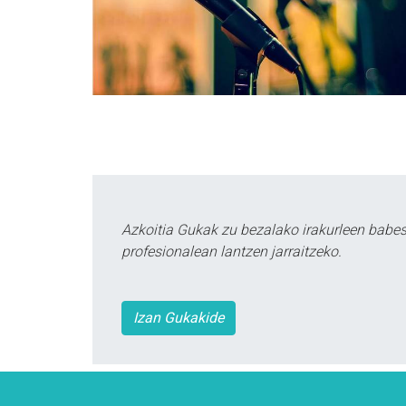
Azkoitia Gukak zu bezalako irakurleen babe
profesionalean lantzen jarraitzeko.
Izan Gukakide