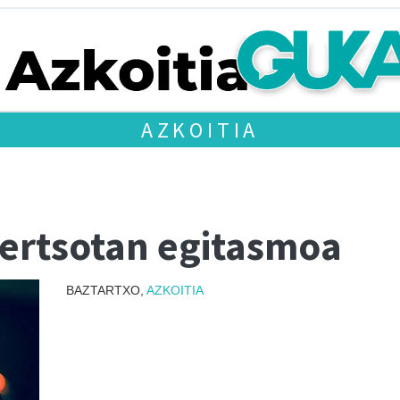
AZKOITIA
Bertsotan egitasmoa
BAZTARTXO,
AZKOITIA