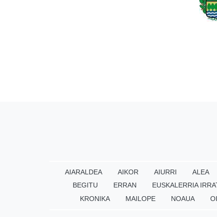
AIARALDEA
AIKOR
AIURRI
ALEA
BEGITU
ERRAN
EUSKALERRIA IRRA
KRONIKA
MAILOPE
NOAUA
O