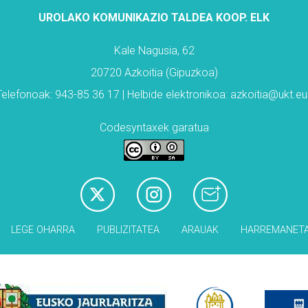
UROLAKO KOMUNIKAZIO TALDEA KOOP. ELK
Kale Nagusia, 62
20720 Azkoitia (Gipuzkoa)
Telefonoak: 943-85 36 17 | Helbide elektronikoa: azkoitia@ukt.eu
Codesyntaxek garatua
LEGE OHARRA
PUBLIZITATEA
ARAUAK
HARREMANET
Babesleak