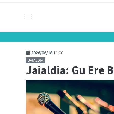
2026/06/18
11:00
JAIALDIA
Jaialdia: Gu Ere 