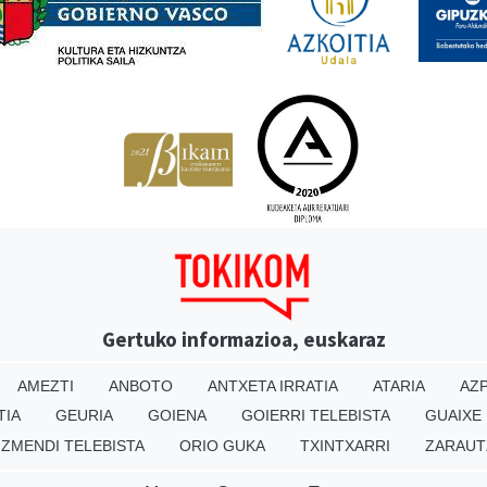
Gertuko informazioa, euskaraz
AMEZTI
ANBOTO
ANTXETA IRRATIA
ATARIA
AZP
TIA
GEURIA
GOIENA
GOIERRI TELEBISTA
GUAIXE
IZMENDI TELEBISTA
ORIO GUKA
TXINTXARRI
ZARAUT