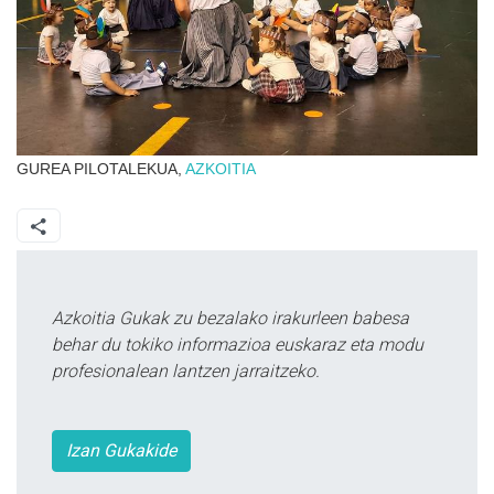
GUREA PILOTALEKUA,
AZKOITIA
Azkoitia Gukak zu bezalako irakurleen babesa
behar du tokiko informazioa euskaraz eta modu
profesionalean lantzen jarraitzeko.
Izan Gukakide