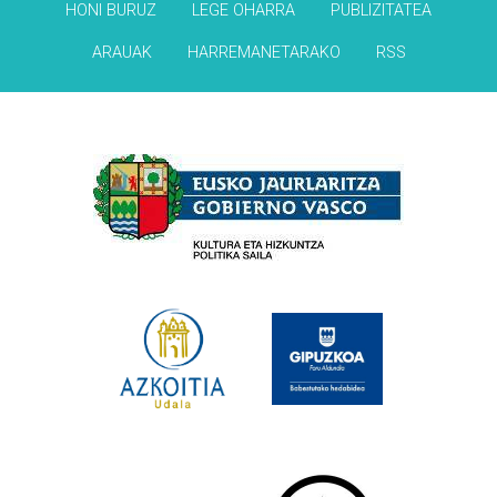
HONI BURUZ
LEGE OHARRA
PUBLIZITATEA
ARAUAK
HARREMANETARAKO
RSS
Babesleak