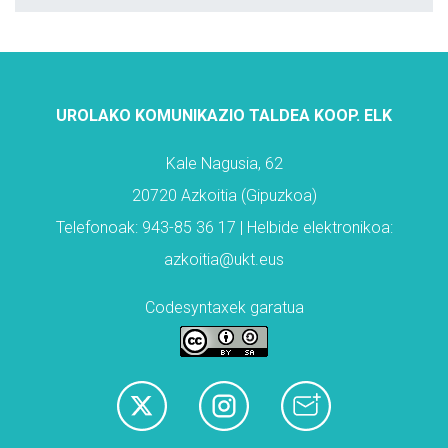
UROLAKO KOMUNIKAZIO TALDEA KOOP. ELK
Kale Nagusia, 62
20720 Azkoitia (Gipuzkoa)
Telefonoak: 943-85 36 17 | Helbide elektronikoa:
azkoitia@ukt.eus
Codesyntaxek garatua