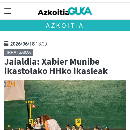
AZKOITIA
2026/06/18
18:00
IRRATSAIOA
Jaialdia: Xabier Munibe
ikastolako HHko ikasleak