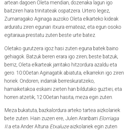
artean dagoen Oleta mendian, dozenaka lagun igo
baitziren hara trinitateak ospatzera. Urtero legez,
Zumarragako Aginaga auzoko Oleta elkarteko kideak
arduratu ziren egunari itxura emateaz, eta egun osoko
egitaraua prestatu zuten beste urte batez.
Oletako gurutzera igoz hasi zuten eguna batek baino
gehiagok. Batzuk beren erara igo ziren; beste batzuk,
berriz, Oleta elkarteak jarritako hitzordura azaldu eta
gero. 10:00etan Aginagatik abiatuta, elkarrekin igo ziren
horiek. Ondoren, indarrak berreskuratzeko,
hamaiketakoa eskaini zieten han bildutako guztiei, eta
horren atzetik, 12:00etan hasita, meza egin zuten.
Meza bukatuta, bazkalordura arteko tartea aizkolariek
bete zuten. Hain zuzen ere, Julen Aranbarri
Elorriaga
II.
a eta Ander Altuna
Etxaluze
aizkolariek egin zuten