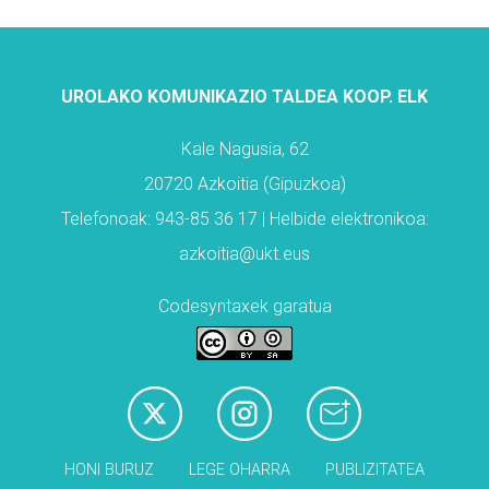
UROLAKO KOMUNIKAZIO TALDEA KOOP. ELK
Kale Nagusia, 62
20720 Azkoitia (Gipuzkoa)
Telefonoak: 943-85 36 17 | Helbide elektronikoa:
azkoitia@ukt.eus
Codesyntaxek garatua
HONI BURUZ
LEGE OHARRA
PUBLIZITATEA