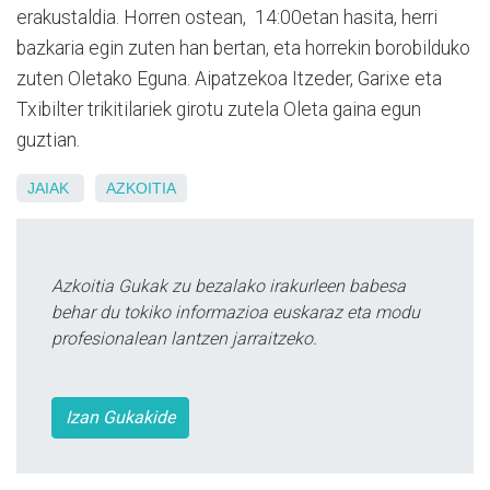
erakustaldia. Horren ostean, 14:00etan hasita, herri
bazkaria egin zuten han bertan, eta horrekin borobilduko
zuten Oletako Eguna. Aipatzekoa Itzeder, Garixe eta
Txibilter trikitilariek girotu zutela Oleta gaina egun
guztian.
JAIAK
AZKOITIA
Azkoitia Gukak zu bezalako irakurleen babesa
behar du tokiko informazioa euskaraz eta modu
profesionalean lantzen jarraitzeko.
Izan Gukakide