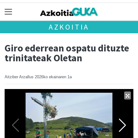
AZKOITIA
Giro ederrean ospatu dituzte
trinitateak Oletan
Aitziber Arzallus
2026ko ekainaren 1a