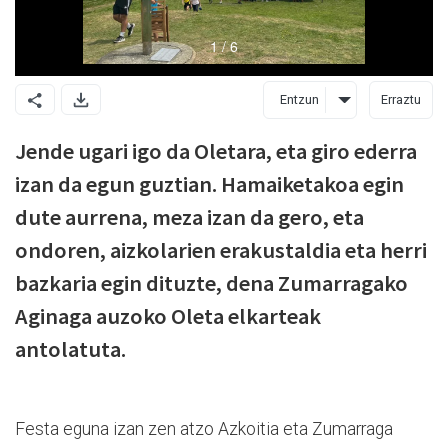
Entzun
Erraztu
Jende ugari igo da Oletara, eta giro ederra
izan da egun guztian. Hamaiketakoa egin
dute aurrena, meza izan da gero, eta
ondoren, aizkolarien erakustaldia eta herri
bazkaria egin dituzte, dena Zumarragako
Aginaga auzoko Oleta elkarteak
antolatuta.
Festa eguna izan zen atzo Azkoitia eta Zumarraga