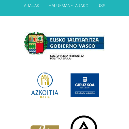
ARAUAK
HARREMANETARAKO
RSS
Babesleak