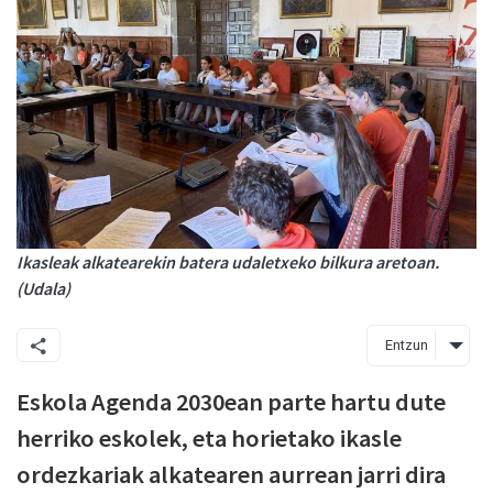
Ikasleak alkatearekin batera udaletxeko bilkura aretoan.
(Udala)
Entzun
Eskola Agenda 2030ean parte hartu dute
herriko eskolek, eta horietako ikasle
ordezkariak alkatearen aurrean jarri dira