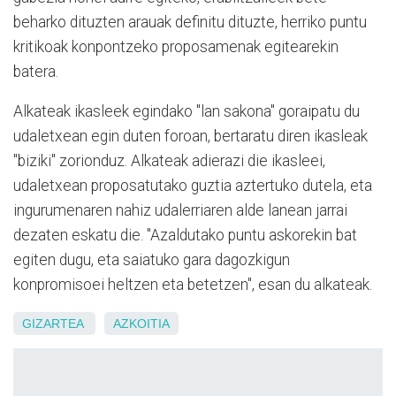
beharko dituzten arauak definitu dituzte, herriko puntu
kritikoak konpontzeko proposamenak egitearekin
batera.
Alkateak ikasleek egindako "lan sakona" goraipatu du
udaletxean egin duten foroan, bertaratu diren ikasleak
"biziki" zorionduz. Alkateak adierazi die ikasleei,
udaletxean proposatutako guztia aztertuko dutela, eta
ingurumenaren nahiz udalerriaren alde lanean jarrai
dezaten eskatu die. "Azaldutako puntu askorekin bat
egiten dugu, eta saiatuko gara dagozkigun
konpromisoei heltzen eta betetzen", esan du alkateak.
GIZARTEA
AZKOITIA