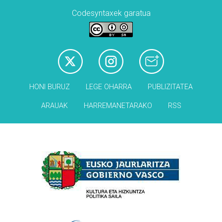
Codesyntaxek garatua
HONI BURUZ
LEGE OHARRA
PUBLIZITATEA
ARAUAK
HARREMANETARAKO
RSS
Babesleak