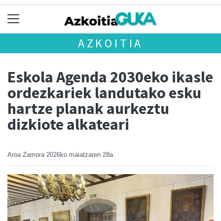
AZKOITIA
Eskola Agenda 2030eko ikasle
ordezkariek landutako esku
hartze planak aurkeztu
dizkiote alkateari
Aroa Zamora
2026ko maiatzaren 28a