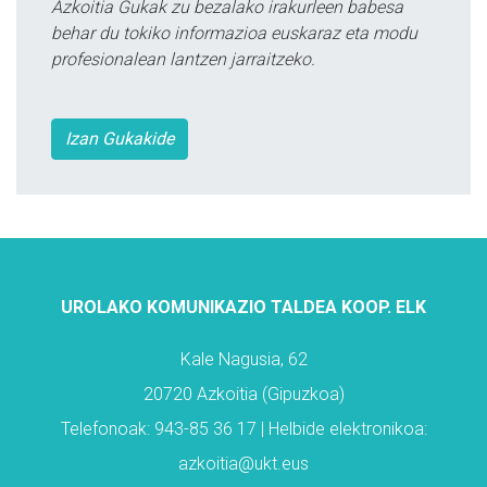
Azkoitia Gukak zu bezalako irakurleen babesa
behar du tokiko informazioa euskaraz eta modu
profesionalean lantzen jarraitzeko.
Izan Gukakide
UROLAKO KOMUNIKAZIO TALDEA KOOP. ELK
Kale Nagusia, 62
20720 Azkoitia (Gipuzkoa)
Telefonoak: 943-85 36 17 | Helbide elektronikoa:
azkoitia@ukt.eus