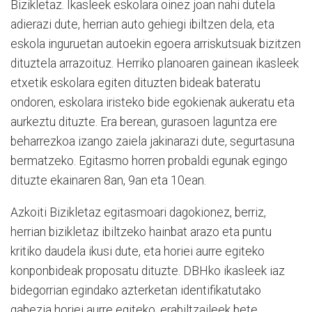
Bizikletaz. Ikasleek eskolara oinez joan nahi dutela
adierazi dute, herrian auto gehiegi ibiltzen dela, eta
eskola inguruetan autoekin egoera arriskutsuak bizitzen
dituztela arrazoituz. Herriko planoaren gainean ikasleek
etxetik eskolara egiten dituzten bideak bateratu
ondoren, eskolara iristeko bide egokienak aukeratu eta
aurkeztu dituzte. Era berean, gurasoen laguntza ere
beharrezkoa izango zaiela jakinarazi dute, segurtasuna
bermatzeko. Egitasmo horren probaldi egunak egingo
dituzte ekainaren 8an, 9an eta 10ean.
Azkoiti Bizikletaz egitasmoari dagokionez, berriz,
herrian bizikletaz ibiltzeko hainbat arazo eta puntu
kritiko daudela ikusi dute, eta horiei aurre egiteko
konponbideak proposatu dituzte. DBHko ikasleek iaz
bidegorrian egindako azterketan identifikatutako
gabezia horiei aurre egiteko, erabiltzaileek bete