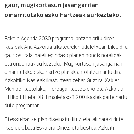
gaur, mugikortasun jasangarrian
oinarritutako esku hartzeak aurkezteko.
Eskola Agenda 2030 programa lantzen aritu diren
ikasleak Ana Azkoitia alkatearekin udaletxean bildu dira
gaur, ostirala, haiek egindako planen nondik norakoak
eta ondorioak aurkezteko. Mugikortasun jasangarrian
oinarritutako esku hartze planak antolatzen aritu dira
Azkoitiko ikasleak ikasturtean zehar. Guztira, Xabier
Munibe ikastolako, Floreaga ikastetxeko eta Azkoitia
BHIko LH eta DBH mailetako 1.200 ikaslek parte hartu
dute programan.
Bi esku-hartze plan diseinatu dituztela jakinarazi dute
ikasleek: bata Eskolara Oinez, eta bestea, Azkoiti