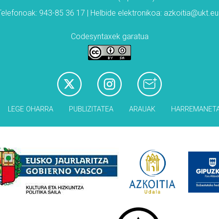
Telefonoak: 943-85 36 17 | Helbide elektronikoa: azkoitia@ukt.eu
Codesyntaxek garatua
LEGE OHARRA
PUBLIZITATEA
ARAUAK
HARREMANET
Babesleak