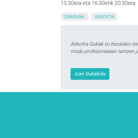
13:30era eta 16:30etik 20:30era.
OSASUNA
AZKOITIA
Azkoitia Gukak zu bezalako ira
modu profesionalean lantzen ja
Izan Gukakide