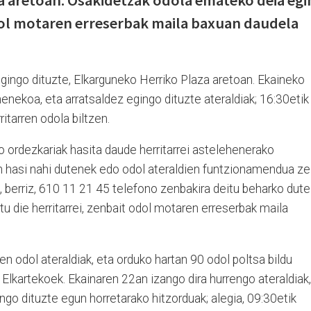
a aretoan. Osakidetzak odola emateko deia egi
odol motaren erreserbak maila baxuan daudela
 egingo dituzte, Elkarguneko Herriko Plaza aretoan. Ekaineko
enekoa, eta arratsaldez egingo dituzte ateraldiak; 16:30etik
ritarren odola biltzen.
 ordezkariak hasita daude herritarrei astelehenerako
 hasi nahi dutenek edo odol ateraldien funtzionamendua ze
 berriz, 610 11 21 45 telefono zenbakira deitu beharko dute
 die herritarrei, zenbait odol motaren erreserbak maila
n odol ateraldiak, eta orduko hartan 90 odol poltsa bildu
Elkartekoek. Ekainaren 22an izango dira hurrengo ateraldiak,
go dituzte egun horretarako hitzorduak; alegia, 09:30etik