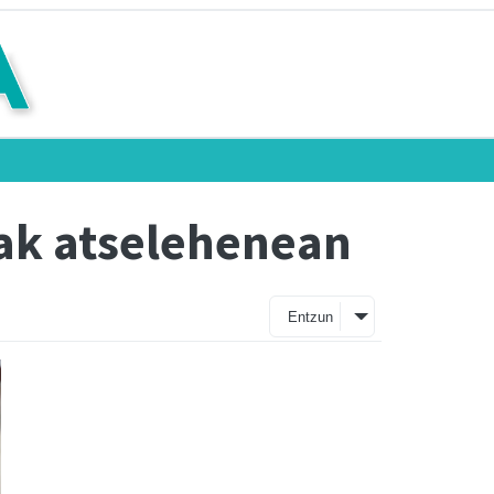
iak atselehenean
Entzun