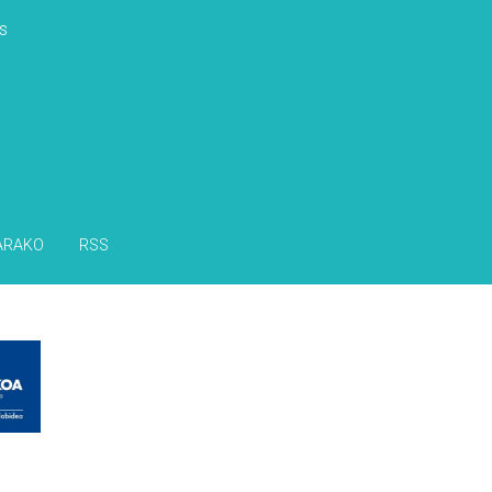
s
ARAKO
RSS