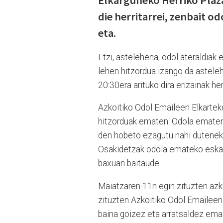
Elkarguneko Herriko Plaz
die herritarrei, zenbait 
eta.
Etzi, astelehena, odol ateraldiak
lehen hitzordua izango da asteleh
20:30era arituko dira erizainak her
Azkoitiko Odol Emaileen Elkarteko
hitzorduak ematen. Odola ematen
den hobeto ezagutu nahi dutenek,
Osakidetzak odola emateko eskatu
baxuan baitaude.
Maiatzaren 11n egin zituzten azke
zituzten Azkoitiko Odol Emaileen 
baina goizez eta arratsaldez eman