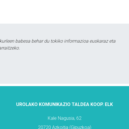
kurleen babesa behar du tokiko informazioa euskaraz eta
rraitzeko.
UROLAKO KOMUNIKAZIO TALDEA KOOP. ELK
Kale Nagusia, 62
20720 Azkoitia (Gipuzkoa)