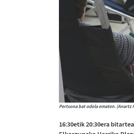
Pertsona bat odola ematen. (Anartz I
16:30etik 20:30era bitarte