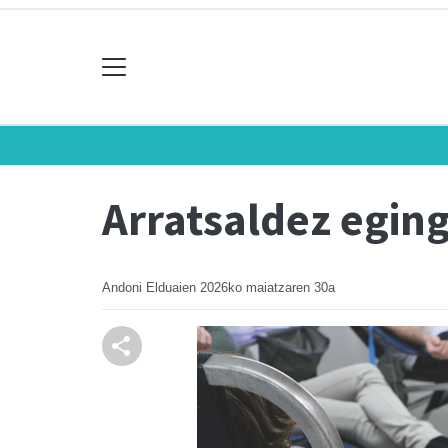
Arratsaldez eging
Andoni Elduaien
2026ko maiatzaren 30a