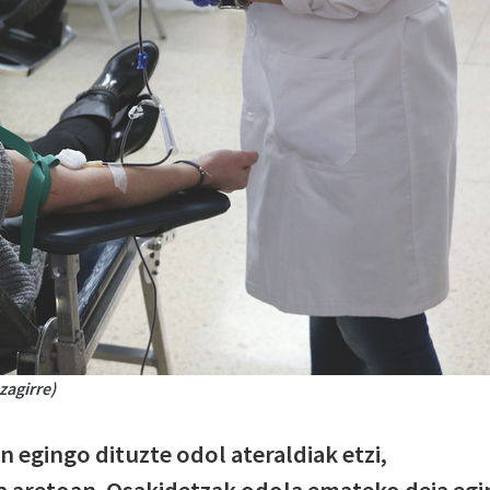
zagirre)
an egingo dituzte odol ateraldiak etzi,