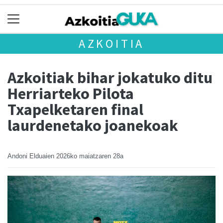
AZKOITIA
Azkoitiak bihar jokatuko ditu
Herriarteko Pilota
Txapelketaren final
laurdenetako joanekoak
Andoni Elduaien
2026ko maiatzaren 28a