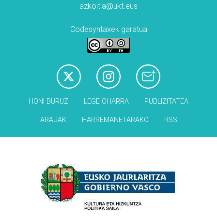
azkoitia@ukt.eus
Codesyntaxek garatua
HONI BURUZ
LEGE OHARRA
PUBLIZITATEA
ARAUAK
HARREMANETARAKO
RSS
Babesleak