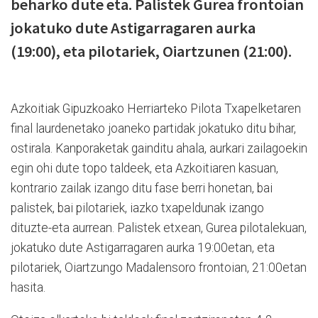
beharko dute eta. Palistek Gurea frontoian
jokatuko dute Astigarragaren aurka
(19:00), eta pilotariek, Oiartzunen (21:00).
Azkoitiak Gipuzkoako Herriarteko Pilota Txapelketaren
final laurdenetako joaneko partidak jokatuko ditu bihar,
ostirala. Kanporaketak gainditu ahala, aurkari zailagoekin
egin ohi dute topo taldeek, eta Azkoitiaren kasuan,
kontrario zailak izango ditu fase berri honetan, bai
palistek, bai pilotariek, iazko txapeldunak izango
dituzte-eta aurrean. Palistek etxean, Gurea pilotalekuan,
jokatuko dute Astigarragaren aurka 19:00etan, eta
pilotariek, Oiartzungo Madalensoro frontoian, 21:00etan
hasita.