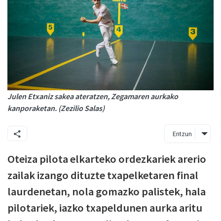
Julen Etxaniz sakea ateratzen, Zegamaren aurkako
kanporaketan. (Zezilio Salas)
Entzun
Oteiza pilota elkarteko ordezkariek arerio
zailak izango dituzte txapelketaren final
laurdenetan, nola gomazko palistek, hala
pilotariek, iazko txapeldunen aurka aritu