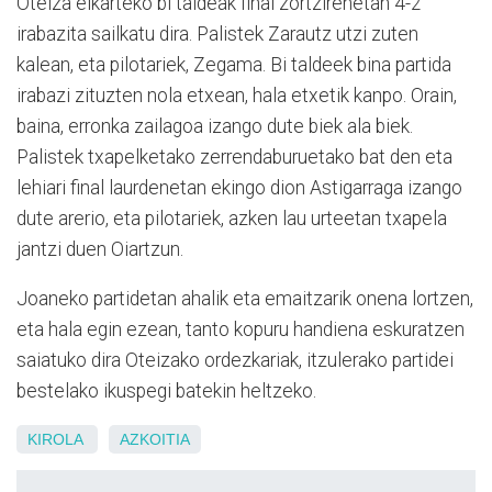
Oteiza elkarteko bi taldeak final zortzirenetan 4-2
irabazita sailkatu dira. Palistek Zarautz utzi zuten
kalean, eta pilotariek, Zegama. Bi taldeek bina partida
irabazi zituzten nola etxean, hala etxetik kanpo. Orain,
baina, erronka zailagoa izango dute biek ala biek.
Palistek txapelketako zerrendaburuetako bat den eta
lehiari final laurdenetan ekingo dion Astigarraga izango
dute arerio, eta pilotariek, azken lau urteetan txapela
jantzi duen Oiartzun.
Joaneko partidetan ahalik eta emaitzarik onena lortzen,
eta hala egin ezean, tanto kopuru handiena eskuratzen
saiatuko dira Oteizako ordezkariak, itzulerako partidei
bestelako ikuspegi batekin heltzeko.
KIROLA
AZKOITIA