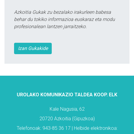
Azkoitia Gukak zu bezalako irakurleen babesa
behar du tokiko informazioa euskaraz eta modu
profesionalean lantzen jarraitzeko.
Izan Gukakide
UROLAKO KOMUNIKAZIO TALDEA KOOP. ELK
Kale Nagusia, 62
20720 Azkoitia (Gipuzkoa)
Telefonoak: 943-85 36 17 | Helbide elektronikoa: