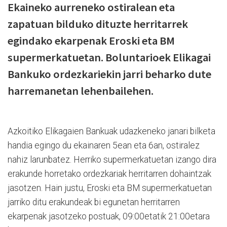
Ekaineko aurreneko ostiralean eta
zapatuan bilduko dituzte herritarrek
egindako ekarpenak Eroski eta BM
supermerkatuetan. Boluntarioek Elikagai
Bankuko ordezkariekin jarri beharko dute
harremanetan lehenbailehen.
Azkoitiko Elikagaien Bankuak udazkeneko janari bilketa
handia egingo du ekainaren 5ean eta 6an, ostiralez
nahiz larunbatez. Herriko supermerkatuetan izango dira
erakunde horretako ordezkariak herritarren dohaintzak
jasotzen. Hain justu, Eroski eta BM supermerkatuetan
jarriko ditu erakundeak bi egunetan herritarren
ekarpenak jasotzeko postuak, 09:00etatik 21:00etara