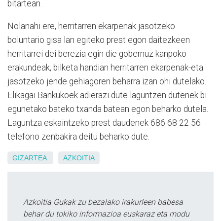
bitartean.
Nolanahi ere, herritarren ekarpenak jasotzeko
boluntario gisa lan egiteko prest egon daitezkeen
herritarrei dei berezia egin die gobernuz kanpoko
erakundeak, bilketa handian herritarren ekarpenak-eta
jasotzeko jende gehiagoren beharra izan ohi dutelako.
Elikagai Bankukoek adierazi dute laguntzen dutenek bi
egunetako bateko txanda batean egon beharko dutela.
Laguntza eskaintzeko prest daudenek 686 68 22 56
telefono zenbakira deitu beharko dute.
GIZARTEA
AZKOITIA
Azkoitia Gukak zu bezalako irakurleen babesa
behar du tokiko informazioa euskaraz eta modu