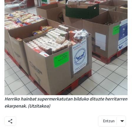
Herriko hainbat supermerkatutan bilduko dituzte herritarren
ekarpenak. (Utzitakoa)
Entzun