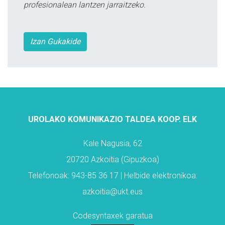
profesionalean lantzen jarraitzeko.
Izan Gukakide
UROLAKO KOMUNIKAZIO TALDEA KOOP. ELK
Kale Nagusia, 62
20720 Azkoitia (Gipuzkoa)
Telefonoak: 943-85 36 17 | Helbide elektronikoa:
azkoitia@ukt.eus
Codesyntaxek garatua