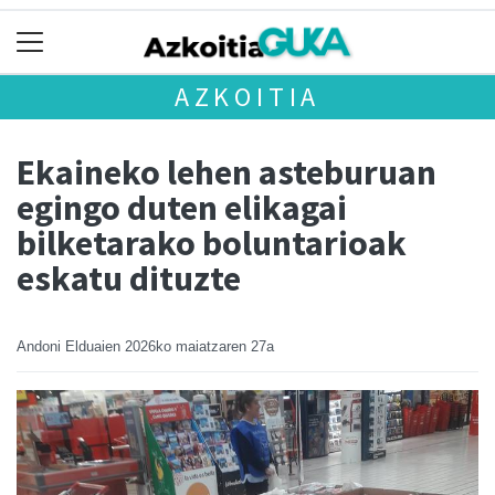
AZKOITIA
Ekaineko lehen asteburuan
egingo duten elikagai
bilketarako boluntarioak
eskatu dituzte
Andoni Elduaien
2026ko maiatzaren 27a