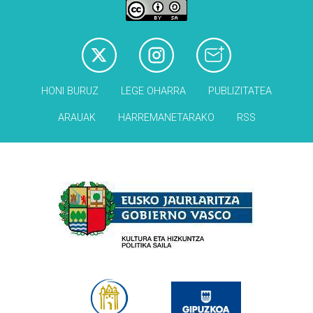
HONI BURUZ
LEGE OHARRA
PUBLIZITATEA
ARAUAK
HARREMANETARAKO
RSS
Babesleak