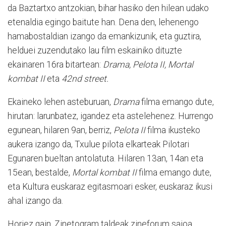
da Baztartxo antzokian, bihar hasiko den hilean udako
etenaldia egingo baitute han. Dena den, lehenengo
hamabostaldian izango da emankizunik, eta guztira,
helduei zuzendutako lau film eskainiko dituzte
ekainaren 16ra bitartean:
Drama, Pelota II, Mortal
kombat II
eta
42nd street.
Ekaineko lehen asteburuan,
Drama
filma emango dute,
hirutan: larunbatez, igandez eta astelehenez. Hurrengo
egunean, hilaren 9an, berriz,
Pelota II
filma ikusteko
aukera izango da, Txulue pilota elkarteak Pilotari
Egunaren bueltan antolatuta. Hilaren 13an, 14an eta
15ean, bestalde,
Mortal kombat II
filma emango dute,
eta Kultura euskaraz egitasmoari esker, euskaraz ikusi
ahal izango da.
Horiez gain, Zinetogram taldeak zineforum saioa