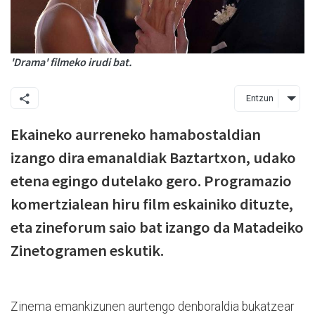
'Drama' filmeko irudi bat.
Entzun
Ekaineko aurreneko hamabostaldian
izango dira emanaldiak Baztartxon, udako
etena egingo dutelako gero. Programazio
komertzialean hiru film eskainiko dituzte,
eta zineforum saio bat izango da Matadeiko
Zinetogramen eskutik.
Zinema emankizunen aurtengo denboraldia bukatzear