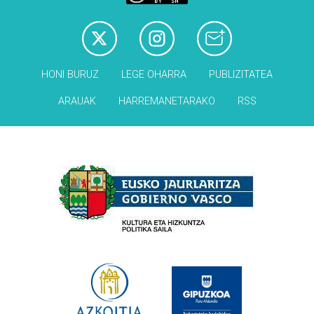
HONI BURUZ
LEGE OHARRA
PUBLIZITATEA
ARAUAK
HARREMANETARAKO
RSS
Babesleak