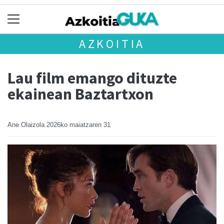
AZKOITIA
Lau film emango dituzte
ekainean Baztartxon
Ane Olaizola
2026ko maiatzaren 31