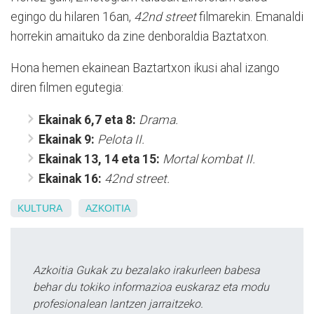
egingo du hilaren 16an,
42nd street
filmarekin. Emanaldi
horrekin amaituko da zine denboraldia Baztatxon.
Hona hemen ekainean Baztartxon ikusi ahal izango
diren filmen egutegia:
Ekainak 6,7 eta 8:
Drama.
Ekainak 9:
Pelota II.
Ekainak 13, 14 eta 15:
Mortal kombat II.
Ekainak 16:
42nd street.
KULTURA
AZKOITIA
Azkoitia Gukak zu bezalako irakurleen babesa
behar du tokiko informazioa euskaraz eta modu
profesionalean lantzen jarraitzeko.