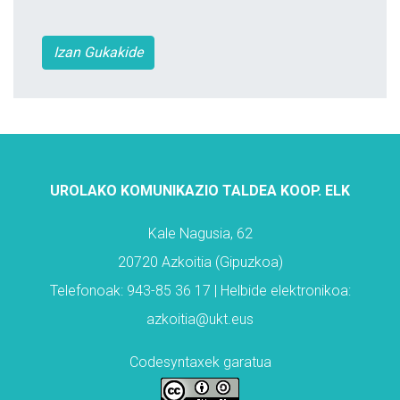
Izan Gukakide
UROLAKO KOMUNIKAZIO TALDEA KOOP. ELK
Kale Nagusia, 62
20720 Azkoitia (Gipuzkoa)
Telefonoak: 943-85 36 17 | Helbide elektronikoa:
azkoitia@ukt.eus
Codesyntaxek garatua