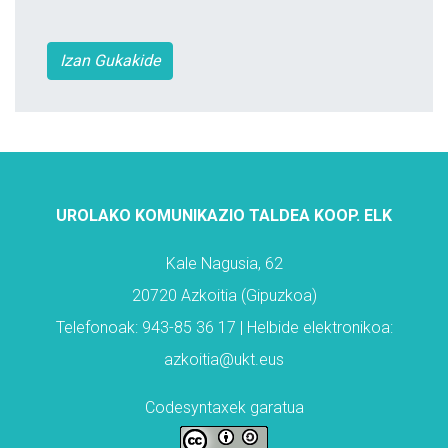
Izan Gukakide
UROLAKO KOMUNIKAZIO TALDEA KOOP. ELK
Kale Nagusia, 62
20720 Azkoitia (Gipuzkoa)
Telefonoak: 943-85 36 17 | Helbide elektronikoa:
azkoitia@ukt.eus
Codesyntaxek garatua