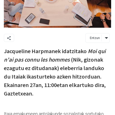
Entzun
Jacqueline Harpmanek idatzitako
Moi qui
n'ai pas connu les hommes
(Nik, gizonak
ezagutu ez ditudanak) eleberria landuko
du Itaiak ikasturteko azken hitzorduan.
Ekainaren 27an, 11:00etan elkartuko dira,
Gaztetxean.
Itaia emakumeen antolakunde sozialistak sortutako