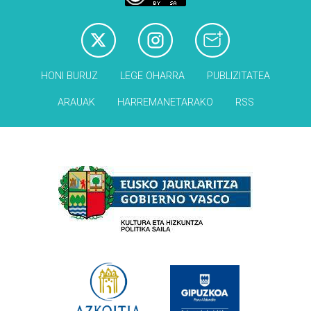
HONI BURUZ
LEGE OHARRA
PUBLIZITATEA
ARAUAK
HARREMANETARAKO
RSS
Babesleak