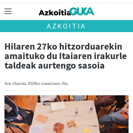
AZKOITIA
Hilaren 27ko hitzorduarekin
amaituko du Itaiaren irakurle
taldeak aurtengo sasoia
Ane Olaizola
2026ko maiatzaren 26a