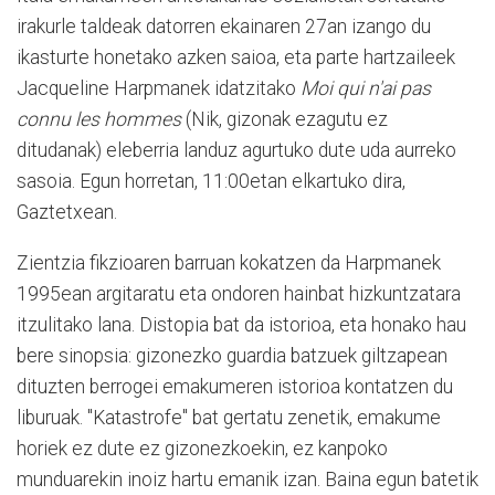
irakurle taldeak datorren ekainaren 27an izango du
ikasturte honetako azken saioa, eta parte hartzaileek
Jacqueline Harpmanek idatzitako
Moi qui n'ai pas
connu les hommes
(Nik, gizonak ezagutu ez
ditudanak)
eleberria landuz agurtuko dute uda aurreko
sasoia. Egun horretan, 11:00etan elkartuko dira,
Gaztetxean.
Zientzia fikzioaren barruan kokatzen da Harpmanek
1995ean argitaratu eta ondoren hainbat hizkuntzatara
itzulitako lana. Distopia bat da istorioa, eta honako hau
bere sinopsia: gizonezko guardia batzuek giltzapean
dituzten berrogei emakumeren istorioa kontatzen du
liburuak. "Katastrofe" bat gertatu zenetik, emakume
horiek ez dute ez gizonezkoekin, ez kanpoko
munduarekin inoiz hartu emanik izan. Baina egun batetik