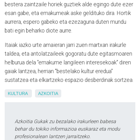
bestera zaintzaile horiek guztiek alde egingo dute ezer
esan gabe, eta emakumeak aske geldituko dira. Hortik
aurrera, espero gabeko eta ezezaguna duten mundu
bati egin beharko diote aurre.
Itaiak iazko urte amaieran jarri zuen martxan irakurle
taldea, eta antolatzaileek gogoratu dute egitasmoaren
helburua dela "emakume langileen interesekoak" diren
gaiak lantzea, herrian "bestelako kultur eredua"
sustatzea eta elkartzeko espazio desberdinak sortzea.
KULTURA
AZKOITIA
Azkoitia Gukak zu bezalako irakurleen babesa
behar du tokiko informazioa euskaraz eta modu
profesionalean lantzen jarraitzeko.