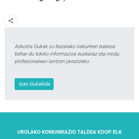
Azkoitia Gukak zu bezalako irakurleen babesa
behar du tokiko informazioa euskaraz eta modu
profesionalean lantzen jarraitzeko.
Izan Gukakide
UROLAKO KOMUNIKAZIO TALDEA KOOP. ELK