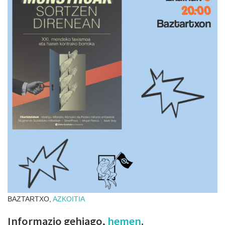
BAZTARTXO,
AZKOITIA
Informazio gehiago,
hemen
.