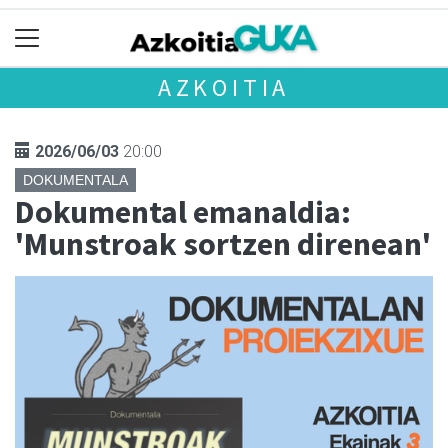
AZKOITIA
2026/06/03
20:00
DOKUMENTALA
Dokumental emanaldia:
'Munstroak sortzen direnean'