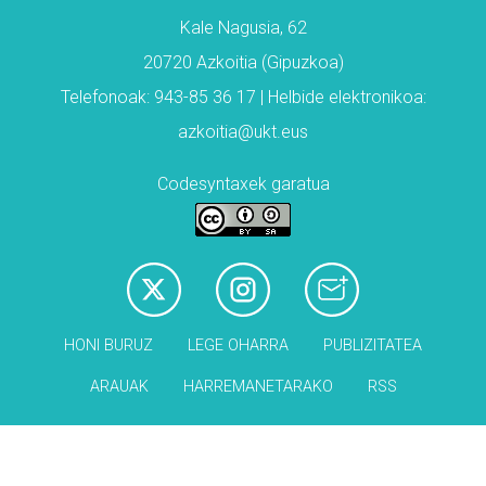
Kale Nagusia, 62
20720 Azkoitia (Gipuzkoa)
Telefonoak: 943-85 36 17 | Helbide elektronikoa:
azkoitia@ukt.eus
Codesyntaxek garatua
HONI BURUZ
LEGE OHARRA
PUBLIZITATEA
ARAUAK
HARREMANETARAKO
RSS
Babesleak