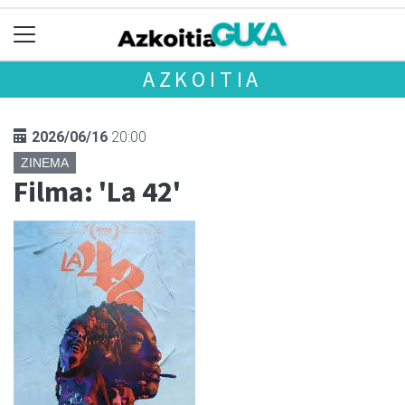
AZKOITIA
2026/06/16
20:00
ZINEMA
Filma: 'La 42'