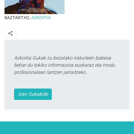
BAZTARTXO,
AZKOITIA
Azkoitia Gukak zu bezalako irakurleen babesa
behar du tokiko informazioa euskaraz eta modu
profesionalean lantzen jarraitzeko.
Izan Gukakide