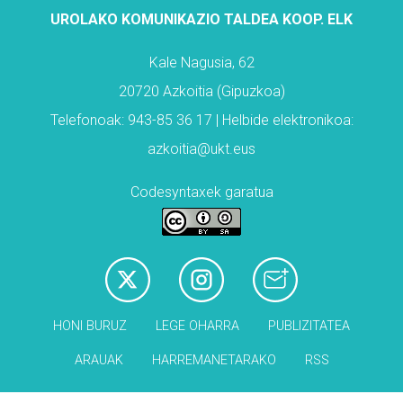
UROLAKO KOMUNIKAZIO TALDEA KOOP. ELK
Kale Nagusia, 62
20720 Azkoitia (Gipuzkoa)
Telefonoak: 943-85 36 17 | Helbide elektronikoa:
azkoitia@ukt.eus
Codesyntaxek garatua
HONI BURUZ
LEGE OHARRA
PUBLIZITATEA
ARAUAK
HARREMANETARAKO
RSS