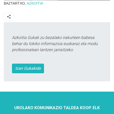
BAZTARTXO,
AZKOITIA
Azkoitia Gukak zu bezalako irakurleen babesa
behar du tokiko informazioa euskaraz eta modu
profesionalean lantzen jarraitzeko.
Izan Gukakide
UROLAKO KOMUNIKAZIO TALDEA KOOP. ELK