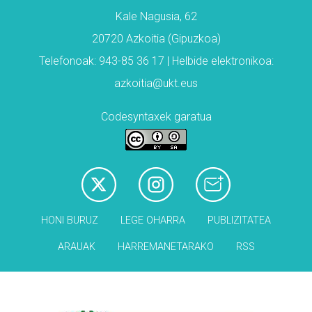
Kale Nagusia, 62
20720 Azkoitia (Gipuzkoa)
Telefonoak: 943-85 36 17 | Helbide elektronikoa:
azkoitia@ukt.eus
Codesyntaxek garatua
HONI BURUZ
LEGE OHARRA
PUBLIZITATEA
ARAUAK
HARREMANETARAKO
RSS
Babesleak