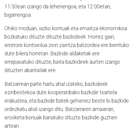
11:30ean izango da lehenengoa, eta 12:00etan,
bigarrengoa.
Ohiko moduan, iazko kontuak eta emaitza ekonomikoa
bozkatuko dituzte dituzte bazkideek. Horrez gain,
erretore kontseilua zein zaintza batzordea ere berrituko
dute bilera horretan. Bazkide aldaketak ere
errepasatuko dituzte, baita bazkideek aurten izango
dituzten abantailak ere.
Batzarrean parte hartu ahal izateko, bazkideek
ezinbestekoa dute kooperatibako bazkide txartela
erakustea, eta bazkide batek gehienez beste bi bazkide
ordezkatu ahal izango ditu. Batzarraren amaieran,
erosketa bonuak banatuko dituzte bazkide guztien
artean.