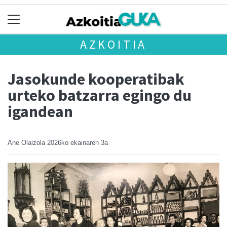
AZKOITIA
Jasokunde kooperatibak
urteko batzarra egingo du
igandean
Ane Olaizola
2026ko ekainaren 3a