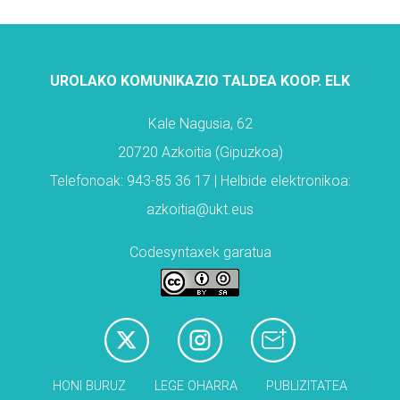
UROLAKO KOMUNIKAZIO TALDEA KOOP. ELK
Kale Nagusia, 62
20720 Azkoitia (Gipuzkoa)
Telefonoak: 943-85 36 17 | Helbide elektronikoa:
azkoitia@ukt.eus
Codesyntaxek garatua
HONI BURUZ
LEGE OHARRA
PUBLIZITATEA