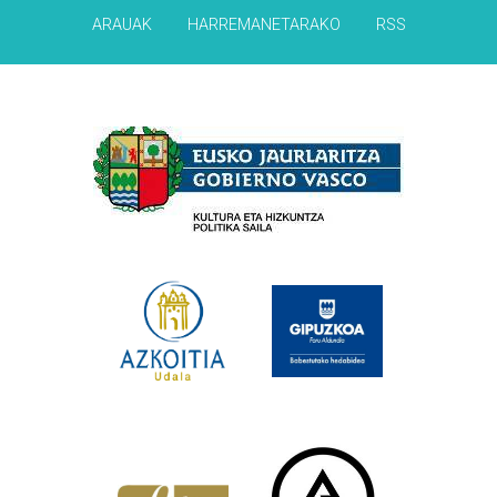
ARAUAK
HARREMANETARAKO
RSS
Babesleak