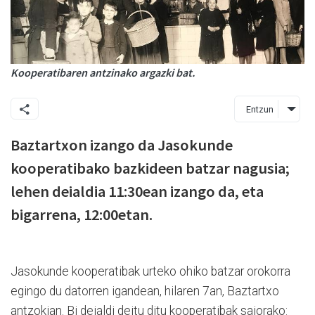
Kooperatibaren antzinako argazki bat.
Entzun
Baztartxon izango da Jasokunde
kooperatibako bazkideen batzar nagusia;
lehen deialdia 11:30ean izango da, eta
bigarrena, 12:00etan.
Jasokunde kooperatibak urteko ohiko batzar orokorra
egingo du datorren igandean, hilaren 7an, Baztartxo
antzokian. Bi deialdi deitu ditu kooperatibak saiorako: