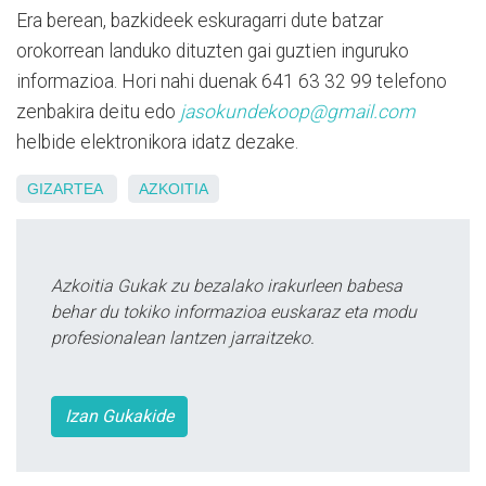
Era berean, bazkideek eskuragarri dute batzar
orokorrean landuko dituzten gai guztien inguruko
informazioa. Hori nahi duenak 641 63 32 99 telefono
zenbakira deitu edo
jasokundekoop@gmail.com
helbide elektronikora idatz dezake.
GIZARTEA
AZKOITIA
Azkoitia Gukak zu bezalako irakurleen babesa
behar du tokiko informazioa euskaraz eta modu
profesionalean lantzen jarraitzeko.
Izan Gukakide