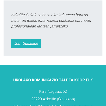
Azkoitia Gukak zu bezalako irakurleen babesa
behar du tokiko informazioa euskaraz eta modu
profesionalean lantzen jarraitzeko.
Izan Gukakide
UROLAKO KOMUNIKAZIO TALDEA KOOP. ELK
Kale Nagusia, 62
20720 Azkoitia (Gipuzkoa)