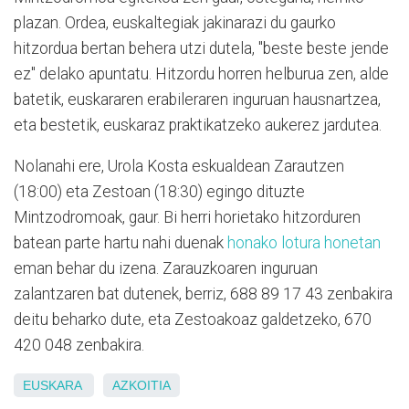
plazan. Ordea, euskaltegiak jakinarazi du gaurko
hitzordua bertan behera utzi dutela, "beste beste jende
ez" delako apuntatu. Hitzordu horren helburua zen, alde
batetik, euskararen erabileraren inguruan hausnartzea,
eta bestetik, euskaraz praktikatzeko aukerez jardutea.
Nolanahi ere, Urola Kosta eskualdean Zarautzen
(18:00) eta Zestoan (18:30) egingo dituzte
Mintzodromoak, gaur. Bi herri horietako hitzorduren
batean parte hartu nahi duenak
honako lotura honetan
eman behar du izena. Zarauzkoaren inguruan
zalantzaren bat dutenek, berriz,
688 89 17 43
zenbakira
deitu beharko dute, eta Zestoakoaz galdetzeko, 670
420 048 zenbakira.
EUSKARA
AZKOITIA