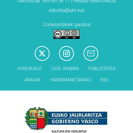
Telefonoak: 943-85 36 17 | Helbide elektronikoa:
azkoitia@ukt.eus
Codesyntaxek garatua
HONI BURUZ
LEGE OHARRA
PUBLIZITATEA
ARAUAK
HARREMANETARAKO
RSS
Babesleak