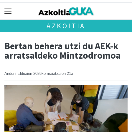
AZKOITIA
Bertan behera utzi du AEK-k
arratsaldeko Mintzodromoa
Andoni Elduaien
2026ko maiatzaren 21a