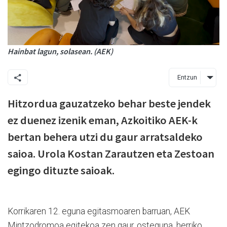
Hainbat lagun, solasean. (AEK)
Entzun
Hitzordua gauzatzeko behar beste jendek
ez duenez izenik eman, Azkoitiko AEK-k
bertan behera utzi du gaur arratsaldeko
saioa. Urola Kostan Zarautzen eta Zestoan
egingo dituzte saioak.
Korrikaren 12. eguna egitasmoaren barruan, AEK
Mintzodromoa egitekoa zen gaur, osteguna, herriko