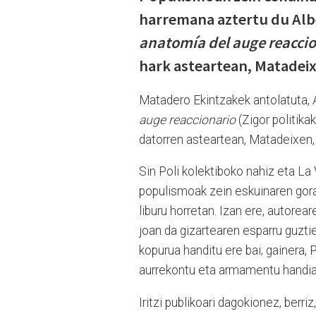
harremana aztertu du Al
anatomía del auge reacci
hark asteartean, Matadei
Matadero Ekintzakek antolatuta,
auge reaccionario
(Zigor politika
datorren asteartean, Matadeixen,
Sin Poli kolektiboko nahiz eta La
populismoak zein eskuinaren gorak
liburu horretan. Izan ere, autore
joan da gizartearen esparru guztie
kopurua handitu ere bai; gainera, 
aurrekontu eta armamentu handia
Iritzi publikoari dagokionez, berr