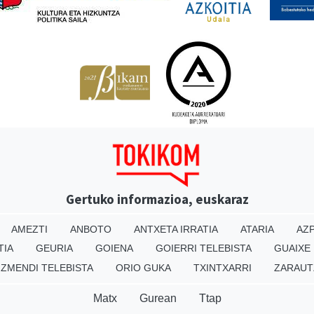
Gertuko informazioa, euskaraz
AMEZTI
ANBOTO
ANTXETA IRRATIA
ATARIA
AZP
TIA
GEURIA
GOIENA
GOIERRI TELEBISTA
GUAIXE
IZMENDI TELEBISTA
ORIO GUKA
TXINTXARRI
ZARAUT
Matx
Gurean
Ttap