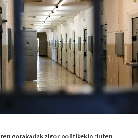
ren gorakadak zigor politikekin duten