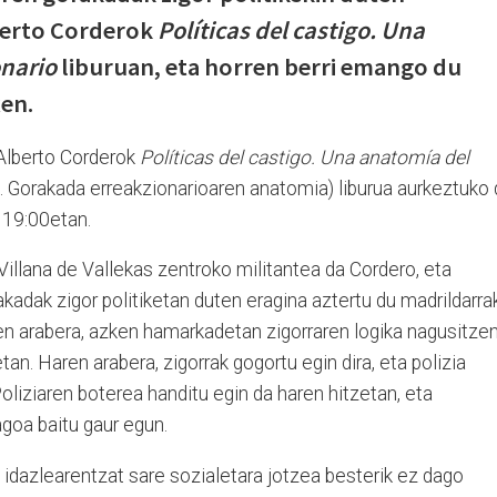
berto Corderok
Políticas del castigo. Una
onario
liburuan, eta horren berri emango du
xen.
 Alberto Corderok
Políticas del castigo. Una anatomía del
k. Gorakada erreakzionarioaren anatomia) liburua aurkeztuko
 19:00etan.
 Villana de Vallekas zentroko militantea da Cordero, eta
adak zigor politiketan duten eragina aztertu du madrildarra
aren arabera, azken hamarkadetan zigorraren logika nagusitze
tan. Haren arabera, zigorrak gogortu egin dira, eta polizia
Poliziaren boterea handitu egin da haren hitzetan, eta
goa baitu gaur egun.
iz, idazlearentzat sare sozialetara jotzea besterik ez dago