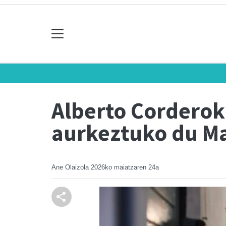
Alberto Corderok 
aurkeztuko du M
Ane Olaizola
2026ko maiatzaren 24a