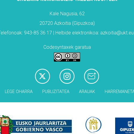
Kale Nagusia, 62
20720 Azkoitia (Gipuzkoa)
Telefonoak: 943-85 36 17 | Helbide elektronikoa: azkoitia@ukt.eu
Codesyntaxek garatua
LEGE OHARRA
PUBLIZITATEA
ARAUAK
HARREMANET
Babesleak