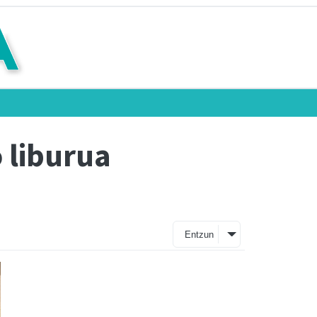
 liburua
Entzun