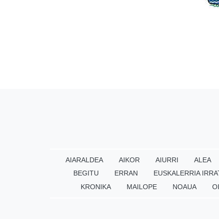
AIARALDEA
AIKOR
AIURRI
ALEA
BEGITU
ERRAN
EUSKALERRIA IRRA
KRONIKA
MAILOPE
NOAUA
O