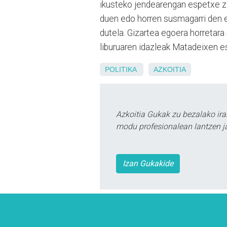
ikusteko jendearengan espetxe zi
duen edo horren susmagarri den ed
dutela. Gizartea egoera horretara n
liburuaren idazleak Matadeixen e
POLITIKA
AZKOITIA
Azkoitia Gukak zu bezalako ira
modu profesionalean lantzen ja
Izan Gukakide