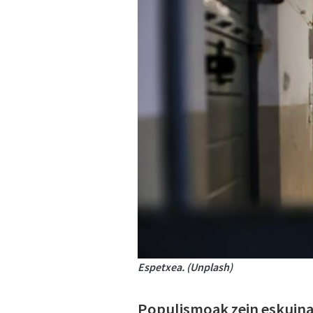
Espetxea. (Unplash)
Populismoak zein eskuina