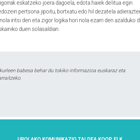
gorrak eskatzeko joera dagoela, edota haiek delitua egin
ozein pertsona jipoitu, bortxatu edo hil dezatela adierazte
ola iritsi den eta zigor logika hori nola ezarri den azalduko 
skainiko duen solasaldian.
kurleen babesa behar du tokiko informazioa euskaraz eta
rraitzeko.
UROLAKO KOMUNIKAZIO TALDEA KOOP. ELK