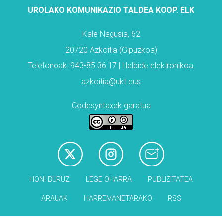
UROLAKO KOMUNIKAZIO TALDEA KOOP. ELK
Kale Nagusia, 62
20720 Azkoitia (Gipuzkoa)
Telefonoak: 943-85 36 17 | Helbide elektronikoa:
azkoitia@ukt.eus
Codesyntaxek garatua
HONI BURUZ
LEGE OHARRA
PUBLIZITATEA
ARAUAK
HARREMANETARAKO
RSS