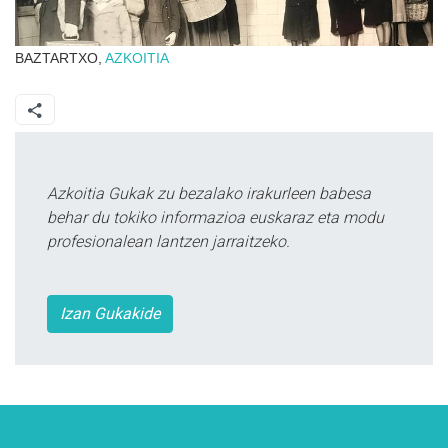
BAZTARTXO,
AZKOITIA
Azkoitia Gukak zu bezalako irakurleen babesa
behar du tokiko informazioa euskaraz eta modu
profesionalean lantzen jarraitzeko.
Izan Gukakide