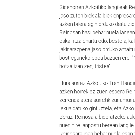
Sidenorren Azkoitiko langileak R
jaso zuten biek ala biek enpresare
azken bilera egin orduko deitu zida
Reinosan hasi behar nuela lanean 
eskaintza onartu edo, bestela, kal
jakinarazpena jaso orduko amaitu 
bost eguneko epea bazuen ere: "N
hotza izan zen, tristea".
Hura aurrez Azkoitiko Tren Handia
azken horrek ez zuen espero Rein
zerrenda atera aurretik zurrumurr
lekualdatuko gintuztela, eta Azkoi
Beraz, Reinosara bideratzeko auk
nuen nire lanpostu berean langil
Reinosara joan behar nuela esan 