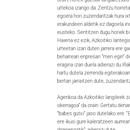
urtekoa izango da. Zentzu horretan,
egoera hori zuzendaritzak hura ixt
erakundeen aldetik ez dagoela ino
eusteko. Sentitzen dugu horiek bi
Haiena ez ezik, Azkoitiko lanteg
urteetan izan duten jarrera ere ga
beharrean enpresari "men egin" d
eragina izan duela adierazi du Iñ
hartu dutela zerrenda egiterakoan
bertan jarraitzen dute, zuzendarit
Agerikoa da Azkoitiko langileek zat
okerragoa" da orain. Gertatu denar
"babes gutxi" jaso dutelako ere: "E
ere ikusi gure kaleratzeen aurrean
direnengatik", adierazi dute.