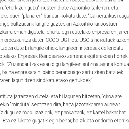
 "etorkizun gutxi" ikusten diote Azkoitiko tailerrari, eta
eko duen "planaren" barruan kokatu dute. "Gainera, ikusi dug
ngo bultzadarik langile gazteekin Azkoitiko lanpostuei
zkarra eman digutela, onartu egin dutelako enpresaren jarrera
ian ordezkaritza duten CCOO, UGT eta USO sindikatuek azke
itzetsi dute bi langile ohiek, langileen interesak defendatu
iotelako. Enpresak Reinosarako zerrenda egiterakoan horrek
akik: "Zuzendaritzak esan digu langileen antzinatasuna kontu
, baina enpresara ni baino beranduago sartu ziren batzuek
zaren lagun diren sindikatuetako gertukoek".
ituta jarraitzen dutela, eta bi lagunen hitzetan, "giroa are
ekin "minduta" sentitzen dira, baita jazotakoaren aurrean
z dugu ez mobilizaziorik, ez pankartarik, ez kartel bakar bat
. Eta ez lukete gugatik egin behar, baizik eta ondoren etorrik