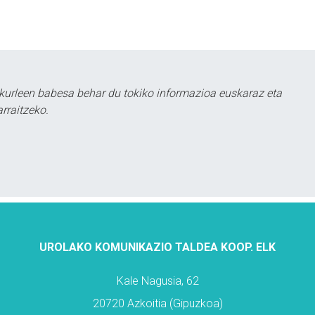
kurleen babesa behar du tokiko informazioa euskaraz eta
rraitzeko.
UROLAKO KOMUNIKAZIO TALDEA KOOP. ELK
Kale Nagusia, 62
20720 Azkoitia (Gipuzkoa)