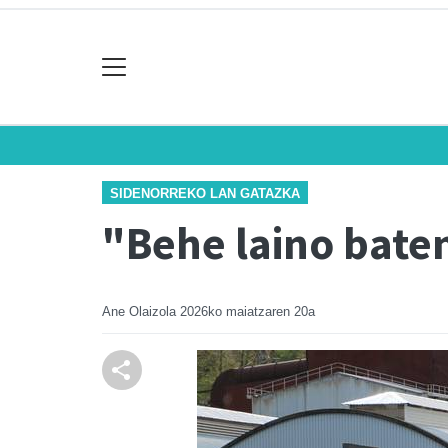
SIDENORREKO LAN GATAZKA
"Behe laino bate
Ane Olaizola
2026ko maiatzaren 20a