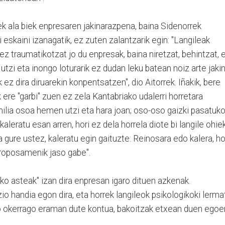
k ala biek enpresaren jakinarazpena, baina Sidenorrek
 eskaini izanagatik, ez zuten zalantzarik egin: "Langileak
traumatikotzat jo du enpresak, baina niretzat, behintzat, 
tzi eta inongo loturarik ez dudan leku batean noiz arte jaki
z dira diruarekin konpentsatzen", dio Aitorrek. Iñakik, bere
k ere "garbi" zuen ez zela Kantabriako udalerri horretara
milia osoa hemen utzi eta hara joan; oso-oso gaizki pasatuk
aleratu esan arren, hori ez dela horrela diote bi langile ohiek
 gure ustez, kaleratu egin gaituzte: Reinosara edo kalera, ho
roposamenik jaso gabe".
iko asteak" izan dira enpresan igaro dituen azkenak.
o handia egon dira, eta horrek langileok psikologikoki lerma
o okerrago eraman dute kontua, bakoitzak etxean duen egoe