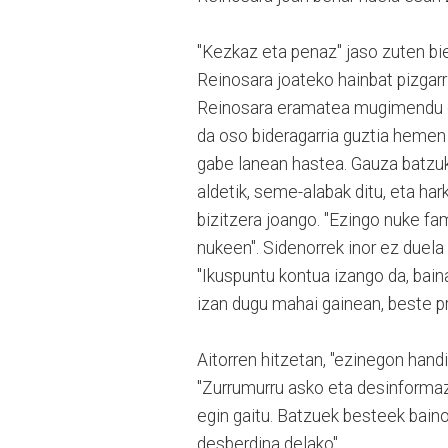
"Kezkaz eta penaz" jaso zuten bie
Reinosara joateko hainbat pizgarri
Reinosara eramatea mugimendu ez 
da oso bideragarria guztia hemen u
gabe lanean hastea. Gauza batzuk e
aldetik, seme-alabak ditu, eta har
bizitzera joango. "Ezingo nuke fa
nukeen". Sidenorrek inor ez duela k
"Ikuspuntu kontua izango da, baina
izan dugu mahai gainean, beste p
Aitorren hitzetan, "ezinegon hand
"Zurrumurru asko eta desinformazi
egin gaitu. Batzuek besteek bain
desberdina delako".