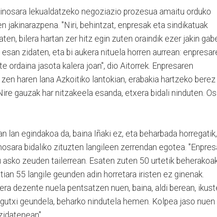
einosara lekualdatzeko negoziazio prozesua amaitu orduko
n jakinarazpena. "Niri, behintzat, enpresak eta sindikatuak
ten, bilera hartan zer hitz egin zuten oraindik ezer jakin gab
esan zidaten, eta bi aukera nituela horren aurrean: enpresar
te ordaina jasota kalera joan", dio Aitorrek. Enpresaren
zen haren lana Azkoitiko lantokian, erabakia hartzeko berez
ire gauzak har nitzakeela esanda, etxera bidali ninduten. O
n lan egindakoa da, baina Iñaki ez, eta beharbada horregatik,
osara bidaliko zituzten langileen zerrendan egotea. "Enpres
u asko zeuden tailerrean. Esaten zuten 50 urtetik beherakoa
tian 55 langile geunden adin horretara iristen ez ginenak.
era dezente nuela pentsatzen nuen, baina, aldi berean, ikus
e gutxi geundela, beharko nindutela hemen. Kolpea jaso nuen
zidatenean".