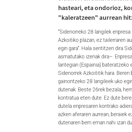
hasteari, eta ondorioz, ko
"kaleratzeen" aurrean hitz
"Sidenorreko 28 langilek enpresa u
Azkoitiko plazan, ez tailerraren a
egin gara". Hala sentitzen dira Sid
asmatutako izenak dira–. Enpresa
lantegian (Espainia) bateratzeko e
Sidenorrek Azkoititik hara. Beren 
gainontzeko 28 langileek uko egin 
dutenak. Beste 26rek bezala, heme
kontratua eten dute. Ez dute bere
dutela enpresaren kontrako adieraz
azken aferaren aurrean, beraiek ez
dutenaren berri eman nahi izan du