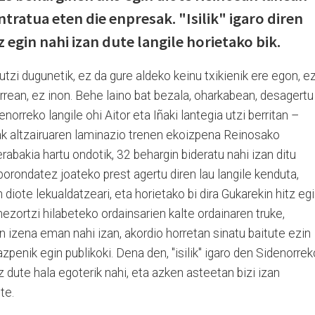
ntratua eten die enpresak. "Isilik" igaro diren
 egin nahi izan dute langile horietako bik.
tzi dugunetik, ez da gure aldeko keinu txikienik ere egon, e
urrean, ez inon. Behe laino bat bezala, oharkabean, desagertu
enorreko langile ohi Aitor eta Iñaki lantegia utzi berritan –
k altzairuaren laminazio trenen ekoizpena Reinosako
rabakia hartu ondotik, 32 behargin bideratu nahi izan ditu
borondatez joateko prest agertu diren lau langile kenduta,
diote lekualdatzeari, eta horietako bi dira Gukarekin hitz eg
zortzi hilabeteko ordainsarien kalte ordainaren truke,
n izena eman nahi izan, akordio horretan sinatu baitute ezin
penik egin publikoki. Dena den, "isilik" igaro den Sidenorrek
 dute hala egoterik nahi, eta azken asteetan bizi izan
te.