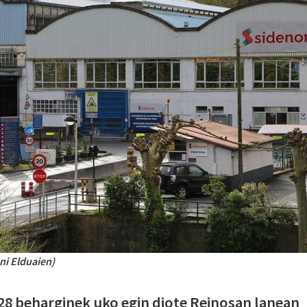
ni Elduaien)
28 beharginek uko egin diote Reinosan lanean