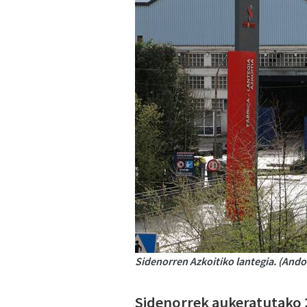
Sidenorren Azkoitiko lantegia. (Ando
Sidenorrek aukeratutako 