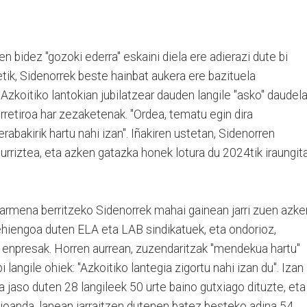
n bidez "gozoki ederra" eskaini diela ere adierazi dute bi
rretik, Sidenorrek beste hainbat aukera ere bazituela
Azkoitiko lantokian jubilatzear dauden langile "asko" daudel
erretiroa har zezaketenak. "Ordea, tematu egin dira
rabakirik hartu nahi izan". Iñakiren ustetan, Sidenorren
urriztea, eta azken gatazka honek lotura du 2024tik iraungit
tzarmena berritzeko Sidenorrek mahai gainean jarri zuen azke
hiengoa duten ELA eta LAB sindikatuek, eta ondorioz,
a enpresak. Horren aurrean, zuzendaritzak "mendekua hartu"
 langile ohiek: "Azkoitiko lantegia zigortu nahi izan du". Izan
 jaso duten 28 langileek 50 urte baino gutxiago dituzte, eta
a joanda, lanean jarraitzen dutenen batez besteko adina 54