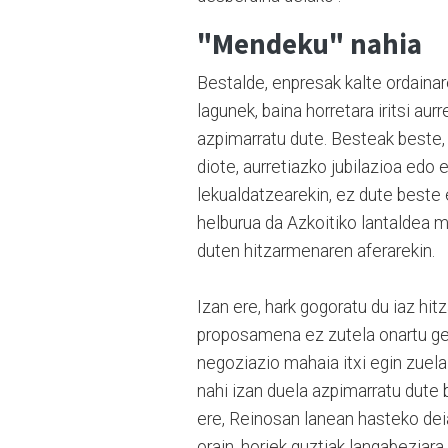
"Mendeku" nahia
Bestalde, enpresak kalte ordainare
lagunek, baina horretara iritsi au
azpimarratu dute. Besteak beste, 
diote, aurretiazko jubilazioa edo 
lekualdatzearekin, ez dute beste e
helburua da Azkoitiko lantaldea m
duten hitzarmenaren aferarekin.
Izan ere, hark gogoratu du iaz hi
proposamena ez zutela onartu ge
negoziazio mahaia itxi egin zuel
nahi izan duela azpimarratu dute bi
ere, Reinosan lanean hasteko deia
orain, horiek guztiak langabeziar