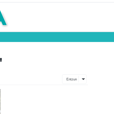
"
Entzun