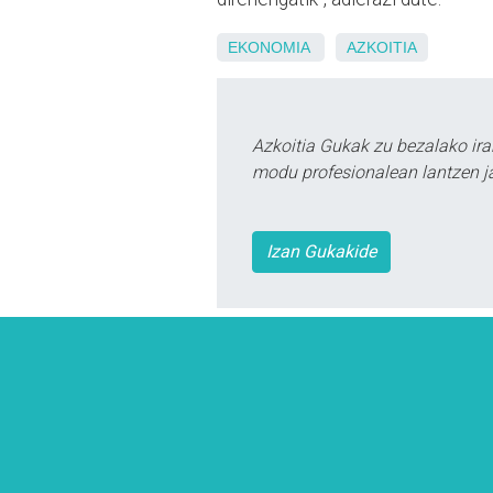
EKONOMIA
AZKOITIA
Azkoitia Gukak zu bezalako ira
modu profesionalean lantzen ja
Izan Gukakide