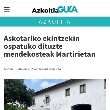
AZKOITIA
Askotariko ekintzekin
ospatuko dituzte
mendekosteak Martirietan
Andoni Elduaien
2026ko maiatzaren 21a