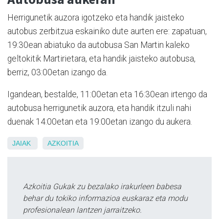
Herrigunetik auzora igotzeko eta handik jaisteko
autobus zerbitzua eskainiko dute aurten ere: zapatuan,
19:30ean abiatuko da autobusa San Martin kaleko
geltokitik Martirietara, eta handik jaisteko autobusa,
berriz, 03:00etan izango da.
Igandean, bestalde, 11:00etan eta 16:30ean irtengo da
autobusa herrigunetik auzora, eta handik itzuli nahi
duenak 14:00etan eta 19:00etan izango du aukera.
JAIAK
AZKOITIA
Azkoitia Gukak zu bezalako irakurleen babesa
behar du tokiko informazioa euskaraz eta modu
profesionalean lantzen jarraitzeko.