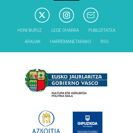
HONI BURUZ
LEGE OHARRA
PUBLIZITATEA
ARAUAK
HARREMANETARAKO
RSS
Babesleak