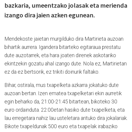
bazkaria, umeentzako jolasak eta merienda
izango dira jaien azken egunean.
Mendekoste jaietan murgilduko dira Martirieta auzoan
bihartik aurrera. Igandera bitarteko egitaraua prestatu
dute auzotarrek, eta hara joaten direnek askotariko
ekintzekin gozatu ahal izango dute. Nola ez, Martirietan
ez da ez bertsorik, ez trikiti doinurik faltako.
Bihar, ostirala, mus txapelketa azkarra jokatuko dute
auzoan bertan. Izen ematea txapelketari ekin aurretik
egin beharko da, 21:00-21:45 bitartean, bikoteko 30
euro ordainduta. 22:00etan hasiko dute txapelketa, eta
lau erregetara nahiz lau usteletara arituko dira jokalariak.
Bikote txapeldunak 500 euro eta txapelak irabaziko