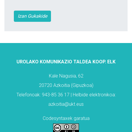
Izan Gukakide
UROLAKO KOMUNIKAZIO TALDEA KOOP. ELK
Kale Nagusia, 62
20720 Azkoitia (Gipuzkoa)
Telefonoak: 943-85 36 17 | Helbide elektronikoa:
azkoitia@ukt.eus
Codesyntaxek garatua