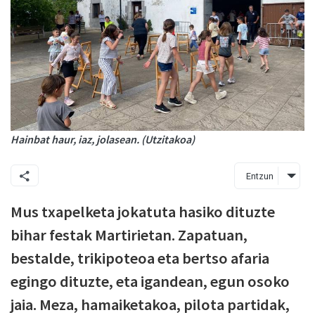
Hainbat haur, iaz, jolasean. (Utzitakoa)
Entzun
Mus txapelketa jokatuta hasiko dituzte
bihar festak Martirietan. Zapatuan,
bestalde, trikipoteoa eta bertso afaria
egingo dituzte, eta igandean, egun osoko
jaia. Meza, hamaiketakoa, pilota partidak,