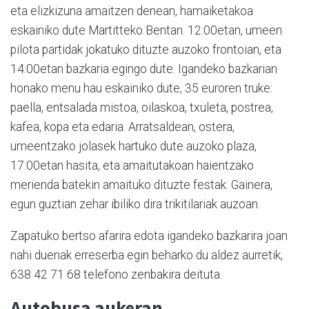
eta elizkizuna amaitzen denean, hamaiketakoa
eskainiko dute Martitteko Bentan. 12:00etan, umeen
pilota partidak jokatuko dituzte auzoko frontoian, eta
14:00etan bazkaria egingo dute. Igandeko bazkarian
honako menu hau eskainiko dute, 35 euroren truke:
paella, entsalada mistoa, oilaskoa, txuleta, postrea,
kafea, kopa eta edaria. Arratsaldean, ostera,
umeentzako jolasek hartuko dute auzoko plaza,
17:00etan hasita, eta amaitutakoan haientzako
merienda batekin amaituko dituzte festak. Gainera,
egun guztian zehar ibiliko dira trikitilariak auzoan.
Zapatuko bertso afarira edota igandeko bazkarira joan
nahi duenak erreserba egin beharko du aldez aurretik,
638 42 71 68 telefono zenbakira deituta.
Autobusa aukeran