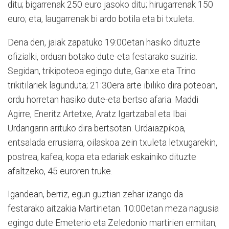
ditu; bigarrenak 250 euro jasoko ditu; hirugarrenak 150
euro; eta, laugarrenak bi ardo botila eta bi txuleta.
Dena den, jaiak zapatuko 19:00etan hasiko dituzte
ofizialki, orduan botako dute-eta festarako suziria.
Segidan, trikipoteoa egingo dute, Garixe eta Trino
trikitilariek lagunduta; 21:30era arte ibiliko dira poteoan,
ordu horretan hasiko dute-eta bertso afaria. Maddi
Agirre, Eneritz Artetxe, Aratz Igartzabal eta Ibai
Urdangarin arituko dira bertsotan. Urdaiazpikoa,
entsalada errusiarra, oilaskoa zein txuleta letxugarekin,
postrea, kafea, kopa eta edariak eskainiko dituzte
afaltzeko, 45 euroren truke.
Igandean, berriz, egun guztian zehar izango da
festarako aitzakia Martirietan. 10:00etan meza nagusia
egingo dute Emeterio eta Zeledonio martirien ermitan,