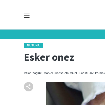
GUTUNA
Esker onez
Itziar Izagirre, Markel Juaristi eta Mikel Juaristi
2026ko mai