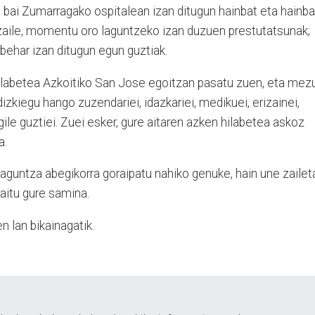
, bai Zumarragako ospitalean izan ditugun hainbat eta hainba
tzaile, momentu oro laguntzeko izan duzuen prestutatsunak;
 behar izan ditugun egun guztiak.
hilabetea Azkoitiko San Jose egoitzan pasatu zuen, eta mez
zkiegu hango zuzendariei, idazkariei, medikuei, erizainei,
ile guztiei. Zuei esker, gure aitaren azken hilabetea askoz
a.
untza abegikorra goraipatu nahiko genuke, hain une zailet
aitu gure samina.
n lan bikainagatik.