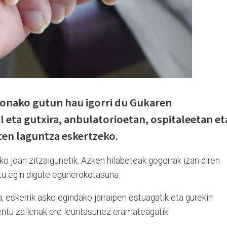
 honako gutun hau igorri du Gukaren
il eta gutxira, anbulatorioetan, ospitaleetan et
ten laguntza eskertzeko.
ko joan zitzaigunetik. Azken hilabeteak gogorrak izan diren
ztu egin digute egunerokotasuna.
, eskerrik asko egindako jarraipen estuagatik eta gurekin
ntu zailenak ere leuntasunez eramateagatik.