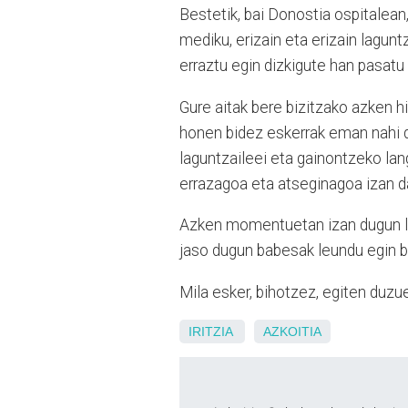
Bestetik, bai Donostia ospitalean
mediku, erizain eta erizain lagun
erraztu egin dizkigute han pasatu
Gure aitak bere bizitzako azken 
honen bidez eskerrak eman nahi di
laguntzaileei eta gainontzeko lang
errazagoa eta atseginagoa izan d
Azken momentuetan izan dugun lag
jaso dugun babesak leundu egin b
Mila esker, bihotzez, egiten duzue
IRITZIA
AZKOITIA