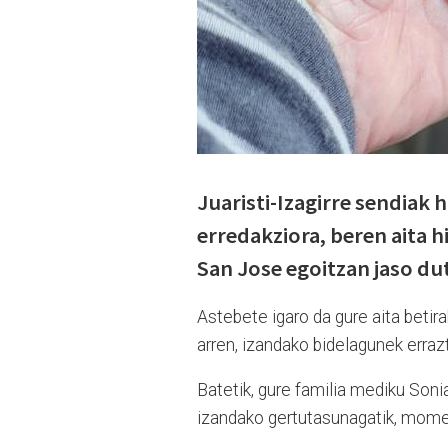
Juaristi-Izagirre sendiak
erredakziora, beren aita h
San Jose egoitzan jaso du
Astebete igaro da gure aita betira
arren, izandako bidelagunek erra
Batetik, gure familia mediku Sonia
izandako gertutasunagatik, mome