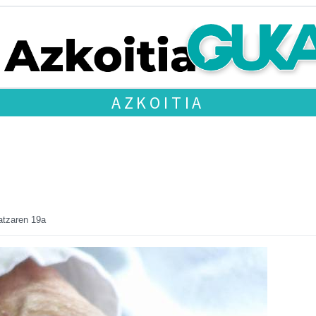
AZKOITIA
atzaren 19a