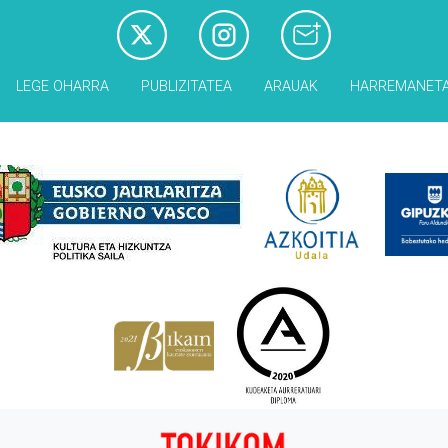
LEGE OHARRA
PUBLIZITATEA
ARAUAK
HARREMANET
Babesleak