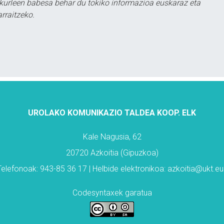
kurleen babesa behar du tokiko informazioa euskaraz eta
rraitzeko.
UROLAKO KOMUNIKAZIO TALDEA KOOP. ELK
Kale Nagusia, 62
20720 Azkoitia (Gipuzkoa)
Telefonoak: 943-85 36 17 | Helbide elektronikoa: azkoitia@ukt.eu
Codesyntaxek garatua