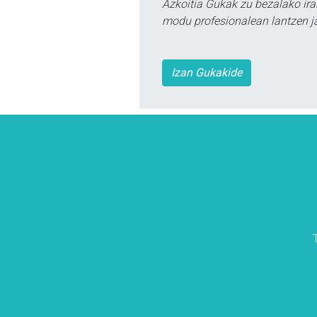
Azkoitia Gukak zu bezalako ira
modu profesionalean lantzen ja
Izan Gukakide