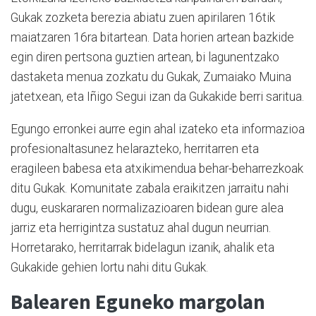
Gukak zozketa berezia abiatu zuen apirilaren 16tik
maiatzaren 16ra bitartean. Data horien artean bazkide
egin diren pertsona guztien artean, bi lagunentzako
dastaketa menua zozkatu du Gukak, Zumaiako Muina
jatetxean, eta Iñigo Segui izan da Gukakide berri saritua.
Egungo erronkei aurre egin ahal izateko eta informazioa
profesionaltasunez helarazteko, herritarren eta
eragileen babesa eta atxikimendua behar-beharrezkoak
ditu Gukak. Komunitate zabala eraikitzen jarraitu nahi
dugu, euskararen normalizazioaren bidean gure alea
jarriz eta herrigintza sustatuz ahal dugun neurrian.
Horretarako, herritarrak bidelagun izanik, ahalik eta
Gukakide gehien lortu nahi ditu Gukak.
Balearen Eguneko margolan