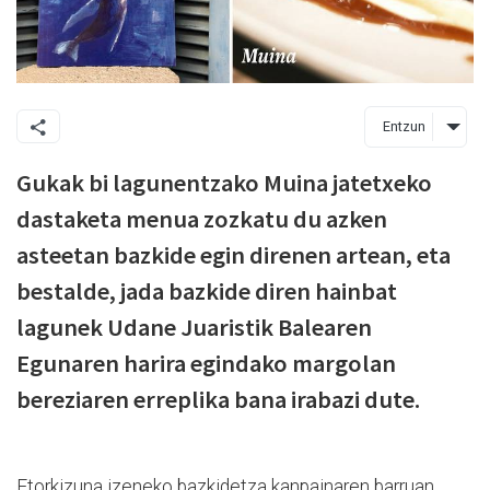
Entzun
Gukak bi lagunentzako Muina jatetxeko
dastaketa menua zozkatu du azken
asteetan bazkide egin direnen artean, eta
bestalde, jada bazkide diren hainbat
lagunek Udane Juaristik Balearen
Egunaren harira egindako margolan
bereziaren erreplika bana irabazi dute.
Etorkizuna izeneko bazkidetza kanpainaren barruan,