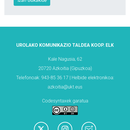
Izan Gukakide
UROLAKO KOMUNIKAZIO TALDEA KOOP. ELK
Kale Nagusia, 62
20720 Azkoitia (Gipuzkoa)
Telefonoak: 943-85 36 17 | Helbide elektronikoa:
azkoitia@ukt.eus
Codesyntaxek garatua