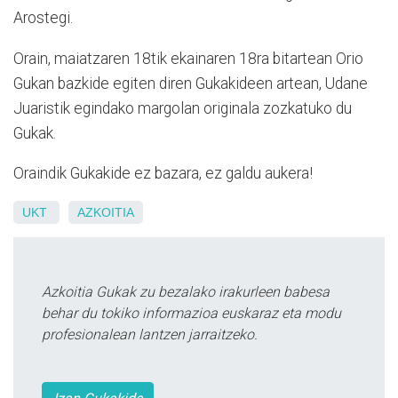
Arostegi.
Orain, maiatzaren 18tik ekainaren 18ra bitartean Orio
Gukan bazkide egiten diren Gukakideen artean, Udane
Juaristik egindako margolan originala zozkatuko du
Gukak.
Oraindik Gukakide ez bazara, ez galdu aukera!
UKT
AZKOITIA
Azkoitia Gukak zu bezalako irakurleen babesa
behar du tokiko informazioa euskaraz eta modu
profesionalean lantzen jarraitzeko.