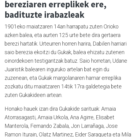
bereziaren erreplikek ere,
badituzte irabazleak
1901eko maiatzaren 14an harrapatu zuten Orioko
azken balea, eta aurten 125 urte bete dira gertaera
berezi hartatik. Urteurren horren harira, Dabilen harriari
saio berezia ekoitzi du Gukak, balea ehizatu zutenen
oinordekoen testigantzak batuz. Saio horretan, Udane
Juaristik balearen inguruko artelan bat egin du
zuzenean, eta Gukak margolanaren hamar erreplika
zozkatu ditu maiatzaren 14tik 17ra galdetegia bete
zuten Gukakideen artean.
Honako hauek izan dira Gukakide sarituak: Amaia
Atorrasagasti, Amaia Urkola, Ana Agirre, Elisabet
Manterola, Fernando Zabala, Jon Larrañaga, Jose
Ramon Iturain, Olatz Martinez, Eider Saragueta eta Mila