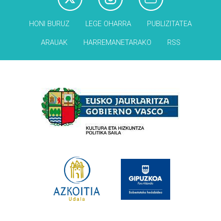
HONI BURUZ
LEGE OHARRA
PUBLIZITATEA
ARAUAK
HARREMANETARAKO
RSS
Babesleak