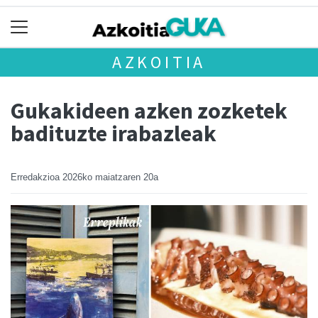
AZKOITIA
Gukakideen azken zozketek
badituzte irabazleak
Erredakzioa
2026ko maiatzaren 20a