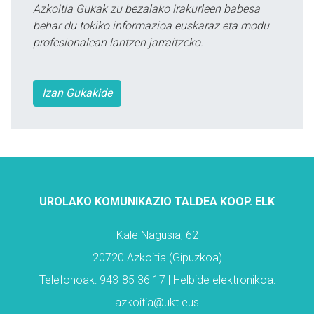
Azkoitia Gukak zu bezalako irakurleen babesa
behar du tokiko informazioa euskaraz eta modu
profesionalean lantzen jarraitzeko.
Izan Gukakide
UROLAKO KOMUNIKAZIO TALDEA KOOP. ELK
Kale Nagusia, 62
20720 Azkoitia (Gipuzkoa)
Telefonoak: 943-85 36 17 | Helbide elektronikoa:
azkoitia@ukt.eus