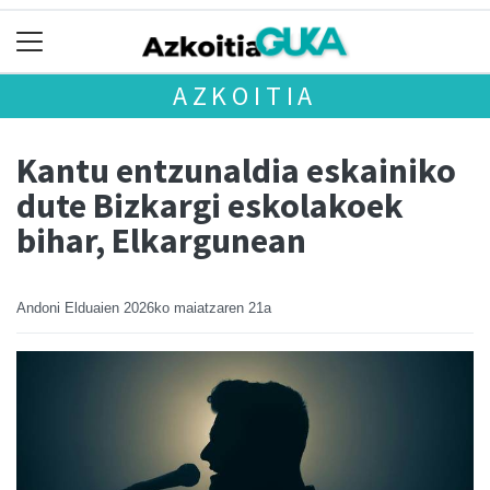
AZKOITIA
Kantu entzunaldia eskainiko
dute Bizkargi eskolakoek
bihar, Elkargunean
Andoni Elduaien
2026ko maiatzaren 21a