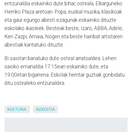
entzunaldia eskainiko dute bihar, ostirala, Elkarguneko
Herriko Plaza aretoan. Popa, euskal musika, klasikoak
eta gaur egungo abesti ezagunak eskainiko dituzte
eskolako ikasleek. Besteak beste, Izaro, ABBA, Adele,
Ken Zazpi, Amaia, Nogen eta beste hainbat artistaren
abestiak kantatuko dituzte.
Bi saiotan banatuko dute ostiral arratsaldea. Lehen
saioko emanaldia 17:15ean eskainiko dute, eta
19:00etan bigarrena. Eskolak herritar guztiak gonbidatu
ditu ostiraleko entzunaldira.
KULTURA
AZKOITIA