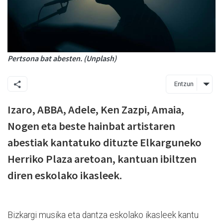
Pertsona bat abesten. (Unplash)
Entzun
Izaro, ABBA, Adele, Ken Zazpi, Amaia,
Nogen eta beste hainbat artistaren
abestiak kantatuko dituzte Elkarguneko
Herriko Plaza aretoan, kantuan ibiltzen
diren eskolako ikasleek.
Bizkargi musika eta dantza eskolako ikasleek kantu