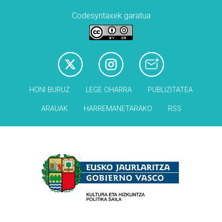
Codesyntaxek garatua
HONI BURUZ
LEGE OHARRA
PUBLIZITATEA
ARAUAK
HARREMANETARAKO
RSS
Babesleak