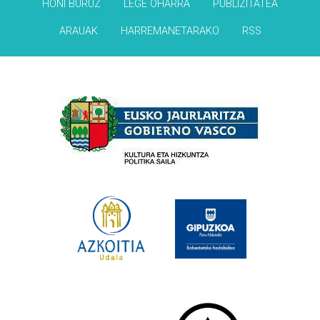
HONI BURUZ
LEGE OHARRA
PUBLIZITATEA
ARAUAK
HARREMANETARAKO
RSS
Babesleak