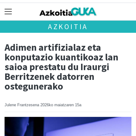
AZKOITIA
Adimen artifizialaz eta
konputazio kuantikoaz lan
saioa prestatu du Iraurgi
Berritzenek datorren
ostegunerako
Julene Frantzesena
2026ko maiatzaren 15a