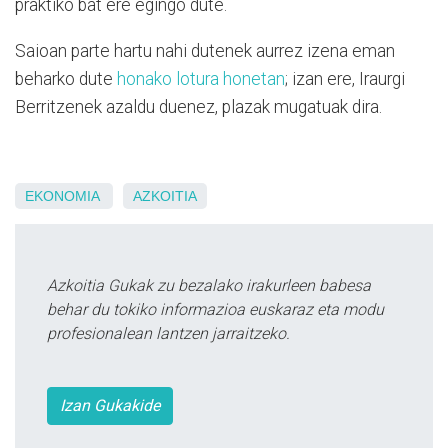
praktiko bat ere egingo dute.
Saioan parte hartu nahi dutenek aurrez izena eman
beharko dute
honako lotura honetan
; izan ere, Iraurgi
Berritzenek azaldu duenez, plazak mugatuak dira.
EKONOMIA
AZKOITIA
Azkoitia Gukak zu bezalako irakurleen babesa
behar du tokiko informazioa euskaraz eta modu
profesionalean lantzen jarraitzeko.
Izan Gukakide