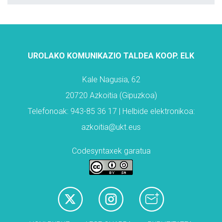
UROLAKO KOMUNIKAZIO TALDEA KOOP. ELK
Kale Nagusia, 62
20720 Azkoitia (Gipuzkoa)
Telefonoak: 943-85 36 17 | Helbide elektronikoa:
azkoitia@ukt.eus
Codesyntaxek garatua