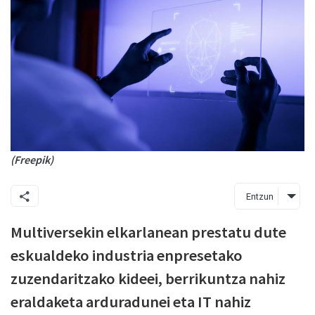
(Freepik)
Entzun
Multiversekin elkarlanean prestatu dute
eskualdeko industria enpresetako
zuzendaritzako kideei, berrikuntza nahiz
eraldaketa arduradunei eta IT nahiz