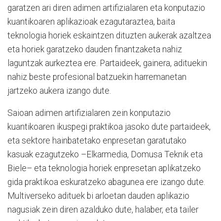
garatzen ari diren adimen artifizialaren eta konputazio
kuantikoaren aplikazioak ezagutaraztea, baita
teknologia horiek eskaintzen dituzten aukerak azaltzea
eta horiek garatzeko dauden finantzaketa nahiz
laguntzak aurkeztea ere. Partaideek, gainera, adituekin
nahiz beste profesional batzuekin harremanetan
jartzeko aukera izango dute.
Saioan adimen artifizialaren zein konputazio
kuantikoaren ikuspegi praktikoa jasoko dute partaideek,
eta sektore hainbatetako enpresetan garatutako
kasuak ezagutzeko –Elkarmedia, Domusa Teknik eta
Biele– eta teknologia horiek enpresetan aplikatzeko
gida praktikoa eskuratzeko abagunea ere izango dute.
Multiverseko adituek bi arloetan dauden aplikazio
nagusiak zein diren azalduko dute, halaber, eta tailer