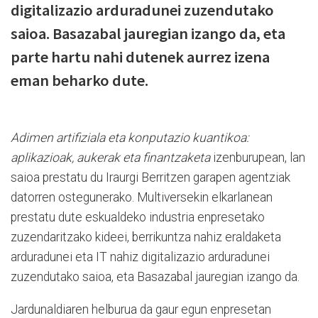
digitalizazio arduradunei zuzendutako
saioa. Basazabal jauregian izango da, eta
parte hartu nahi dutenek aurrez izena
eman beharko dute.
Adimen artifiziala eta konputazio kuantikoa:
aplikazioak, aukerak eta finantzaketa
izenburupean, lan
saioa prestatu du Iraurgi Berritzen garapen agentziak
datorren ostegunerako. Multiversekin elkarlanean
prestatu dute eskualdeko industria enpresetako
zuzendaritzako kideei, berrikuntza nahiz eraldaketa
arduradunei eta IT nahiz digitalizazio arduradunei
zuzendutako saioa, eta Basazabal jauregian izango da.
Jardunaldiaren helburua da gaur egun enpresetan