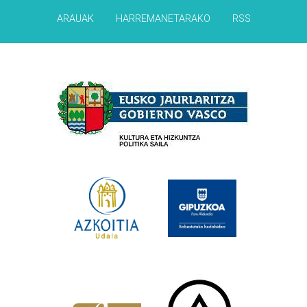
ARAUAK
HARREMANETARAKO
RSS
Babesleak