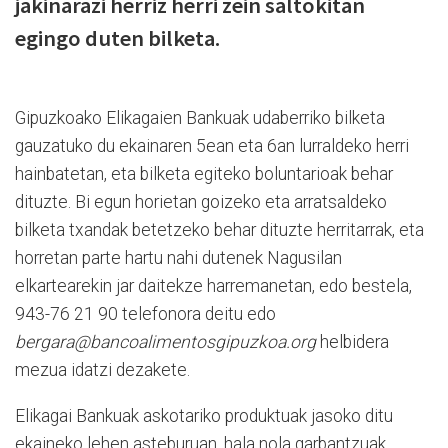
jakinarazi herriz herri zein saltokitan
egingo duten bilketa.
Gipuzkoako Elikagaien Bankuak udaberriko bilketa
gauzatuko du ekainaren 5ean eta 6an lurraldeko herri
hainbatetan, eta bilketa egiteko boluntarioak behar
dituzte. Bi egun horietan goizeko eta arratsaldeko
bilketa txandak betetzeko behar dituzte herritarrak, eta
horretan parte hartu nahi dutenek Nagusilan
elkartearekin jar daitekze harremanetan, edo bestela,
943-76 21 90 telefonora deitu edo
bergara@bancoalimentosgipuzkoa.org
helbidera
mezua idatzi dezakete.
Elikagai Bankuak askotariko produktuak jasoko ditu
ekaineko lehen asteburuan, hala nola garbantzuak,