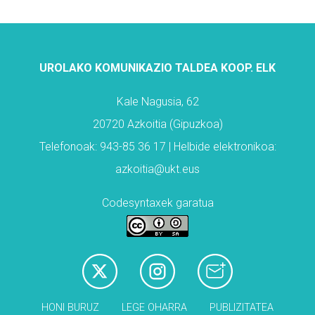
UROLAKO KOMUNIKAZIO TALDEA KOOP. ELK
Kale Nagusia, 62
20720 Azkoitia (Gipuzkoa)
Telefonoak: 943-85 36 17 | Helbide elektronikoa:
azkoitia@ukt.eus
Codesyntaxek garatua
HONI BURUZ
LEGE OHARRA
PUBLIZITATEA