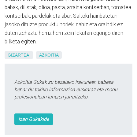
babak, dilistak, olioa, pasta, arraina kontserban, tomatea
kontserbak, pardelak eta abar. Saltoki hainbatetan
jasoko dituzte produktu horiek, nahiz eta oraindik ez
duten zehaztu herriz herri zein lekutan egongo diren
bilketa egiten.
GIZARTEA
AZKOITIA
Azkoitia Gukak zu bezalako irakurleen babesa
behar du tokiko informazioa euskaraz eta modu
profesionalean lantzen jarraitzeko.
Izan Gukakide