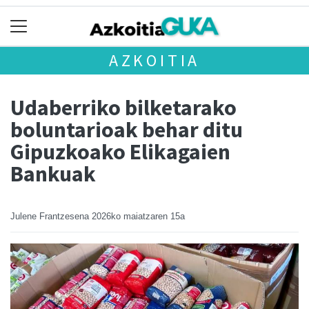
AZKOITIA
Udaberriko bilketarako
boluntarioak behar ditu
Gipuzkoako Elikagaien
Bankuak
Julene Frantzesena
2026ko maiatzaren 15a