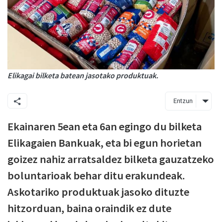
Elikagai bilketa batean jasotako produktuak.
Entzun
Ekainaren 5ean eta 6an egingo du bilketa
Elikagaien Bankuak, eta bi egun horietan
goizez nahiz arratsaldez bilketa gauzatzeko
boluntarioak behar ditu erakundeak.
Askotariko produktuak jasoko dituzte
hitzorduan, baina oraindik ez dute