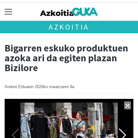
AZKOITIA
Bigarren eskuko produktuen
azoka ari da egiten plazan
Bizilore
Andoni Elduaien
2026ko maiatzaren 9a