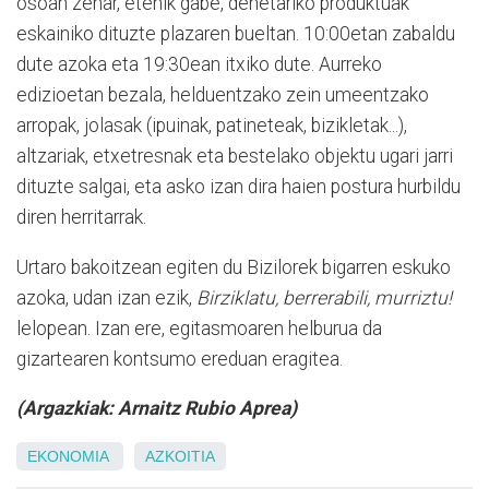
osoan zehar, etenik gabe, denetariko produktuak
eskainiko dituzte plazaren bueltan. 10:00etan zabaldu
dute azoka eta 19:30ean itxiko dute. Aurreko
edizioetan bezala, helduentzako zein umeentzako
arropak, jolasak (ipuinak, patineteak, bizikletak...),
altzariak, etxetresnak eta bestelako objektu ugari jarri
dituzte salgai, eta asko izan dira haien postura hurbildu
diren herritarrak.
Urtaro bakoitzean egiten du Bizilorek bigarren eskuko
azoka, udan izan ezik,
Birziklatu, berrerabili, murriztu!
lelopean. Izan ere, egitasmoaren helburua da
gizartearen kontsumo ereduan eragitea.
(Argazkiak: Arnaitz Rubio Aprea)
EKONOMIA
AZKOITIA