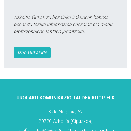
Azkoitia Gukak zu bezalako irakurleen babesa
behar du tokiko informazioa euskaraz eta modu
profesionalean lantzen jarraitzeko.
Izan Gukakide
UROLAKO KOMUNIKAZIO TALDEA KOOP. ELK
Kale Nagusia, 62
20720 Azkoitia (Gipuzkoa)
Telefonoak: 943-85 36 17 | Helbide elektronikoa: