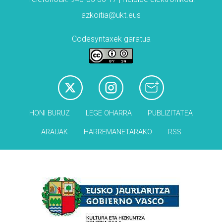
azkoitia@ukt.eus
Codesyntaxek garatua
HONI BURUZ
LEGE OHARRA
PUBLIZITATEA
ARAUAK
HARREMANETARAKO
RSS
Babesleak