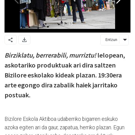
Entzun
Birziklatu, berrerabili, murriztu!
lelopean,
askotariko produktuak ari dira saltzen
Bizilore eskolako kideak plazan. 19:30era
arte egongo dira zabalik haiek jarritako
postuak.
Bizilore Eskola Aktiboa udaberriko bigarren eskuko
azoka egiten ari da gaur, zapatua, herriko plazan. Egun