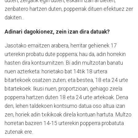
duten, zergatik egin duten, eskaini izan al dieten,
zenbatero hartzen duten, popperrak dituen efektuez zer
dakiten...
Adinari dagokionez, zein izan dira datuak?
Jasotako emaitzen arabera, herritar gehienek 17
urterekin probatu dute popperra; hau da, adin horrekin
hasten dira kontsumitzen. Bi adin multzotan banatu
nuen azterketa: horietako bat 14tik 18 urtera
bitartekoek osatzen zuten; eta bestea, 18 eta 24 urte
bitartekoek. Ikusi nuen, proportzioan, gehiago zirela
popperra hartzen duten 18 eta 24 urte artekoak. Dena
den, lehen taldekoen kontsumo datua oso altua izan
zen, horiek adin txikikoak direla kontuan hartuta. Multzo
horretan baziren 14-15 urterekin popperra probatuta
zutenak ere.