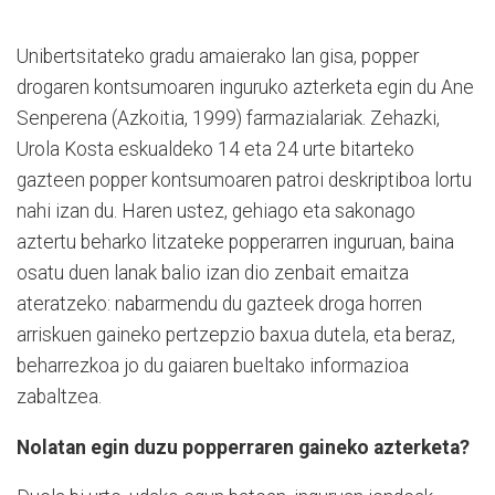
Unibertsitateko gradu amaierako lan gisa, popper
drogaren kontsumoaren inguruko azterketa egin du Ane
Senperena (Azkoitia, 1999) farmazialariak. Zehazki,
Urola Kosta eskualdeko 14 eta 24 urte bitarteko
gazteen popper kontsumoaren patroi deskriptiboa lortu
nahi izan du. Haren ustez, gehiago eta sakonago
aztertu beharko litzateke popperarren inguruan, baina
osatu duen lanak balio izan dio zenbait emaitza
ateratzeko: nabarmendu du gazteek droga horren
arriskuen gaineko pertzepzio baxua dutela, eta beraz,
beharrezkoa jo du gaiaren bueltako informazioa
zabaltzea.
Nolatan egin duzu popperraren gaineko azterketa?