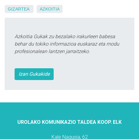
GIZARTEA
AZKOITIA
Azkoitia Gukak zu bezalako irakurleen babesa
behar du tokiko informazioa euskaraz eta modu
profesionalean lantzen jarraitzeko.
Izan Gukakide
UROLAKO KOMUNIKAZIO TALDEA KOOP. ELK
Kale Nagusia, 62