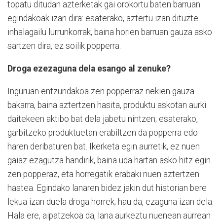
topatu ditudan azterketak gai orokortu baten barruan
egindakoak izan dira: esaterako, aztertu izan dituzte
inhalagailu lurrunkorrak, baina horien barruan gauza asko
sartzen dira, ez soilik popperra.
Droga ezezaguna dela esango al zenuke?
Inguruan entzundakoa zen popperraz nekien gauza
bakarra, baina aztertzen hasita, produktu askotan aurki
daitekeen aktibo bat dela jabetu nintzen; esaterako,
garbitzeko produktuetan erabiltzen da popperra edo
haren deribaturen bat. Ikerketa egin aurretik, ez nuen
gaiaz ezagutza handirik, baina uda hartan asko hitz egin
zen popperaz, eta horregatik erabaki nuen aztertzen
hastea. Egindako lanaren bidez jakin dut historian bere
lekua izan duela droga horrek; hau da, ezaguna izan dela.
Hala ere, aipatzekoa da, lana aurkeztu nuenean aurrean