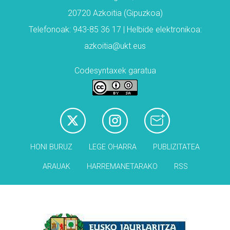
20720 Azkoitia (Gipuzkoa)
Telefonoak: 943-85 36 17 | Helbide elektronikoa:
azkoitia@ukt.eus
Codesyntaxek garatua
HONI BURUZ
LEGE OHARRA
PUBLIZITATEA
ARAUAK
HARREMANETARAKO
RSS
Babesleak