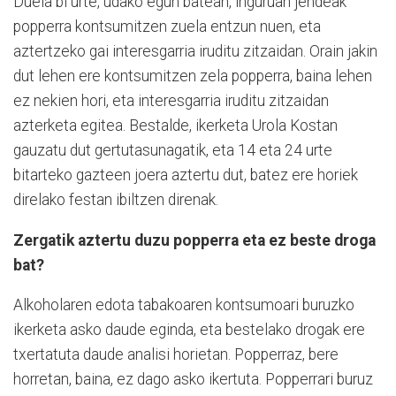
Duela bi urte, udako egun batean, inguruan jendeak
popperra kontsumitzen zuela entzun nuen, eta
aztertzeko gai interesgarria iruditu zitzaidan. Orain jakin
dut lehen ere kontsumitzen zela popperra, baina lehen
ez nekien hori, eta interesgarria iruditu zitzaidan
azterketa egitea. Bestalde, ikerketa Urola Kostan
gauzatu dut gertutasunagatik, eta 14 eta 24 urte
bitarteko gazteen joera aztertu dut, batez ere horiek
direlako festan ibiltzen direnak.
Zergatik aztertu duzu popperra eta ez beste droga
bat?
Alkoholaren edota tabakoaren kontsumoari buruzko
ikerketa asko daude eginda, eta bestelako drogak ere
txertatuta daude analisi horietan. Popperraz, bere
horretan, baina, ez dago asko ikertuta. Popperrari buruz