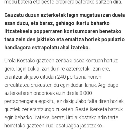
modu batera eta beste erabilera baterako saltzen dira.
Gauzatu duzun azterketak lagin mugatua izan duela
esan duzu, eta beraz, gehiago ikertu beharko
litzatekeela popperraren kontsumoaren benetako
tasa zein den jakiteko eta emaitza horiek populazio
handiagora estrapolatu ahal izateko.
Urola Kostako gazteen zenbaki osoa kontuan hartuz
gero, lagin txikia izan du nire azterketak. Izan ere,
erantzunak jaso ditudan 240 pertsona horien
errealitatea erakusten du egin dudan lanak. Argi dago
azterketaren ondorioak ezin direla 8.000
pertsonengana egokitu, ez dakigulako falta diren horiek
guztiek zer erantzungo zuketen. Beste ikerketa batzuk
egin beharko lirateke, beraz, Urola Kostako adin tarte
horretako gazteen irudi osatuagoa jasotzeko.