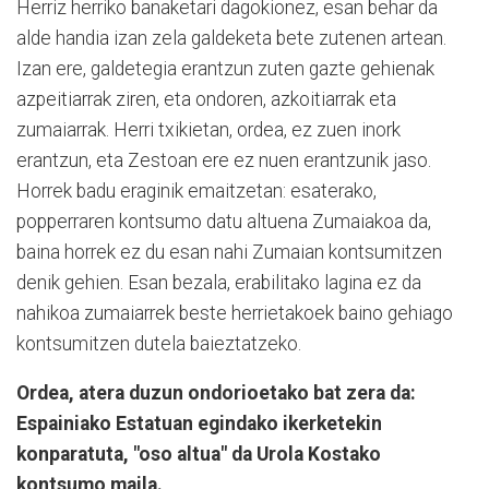
Herriz herriko banaketari dagokionez, esan behar da
alde handia izan zela galdeketa bete zutenen artean.
Izan ere, galdetegia erantzun zuten gazte gehienak
azpeitiarrak ziren, eta ondoren, azkoitiarrak eta
zumaiarrak. Herri txikietan, ordea, ez zuen inork
erantzun, eta Zestoan ere ez nuen erantzunik jaso.
Horrek badu eraginik emaitzetan: esaterako,
popperraren kontsumo datu altuena Zumaiakoa da,
baina horrek ez du esan nahi Zumaian kontsumitzen
denik gehien. Esan bezala, erabilitako lagina ez da
nahikoa zumaiarrek beste herrietakoek baino gehiago
kontsumitzen dutela baieztatzeko.
Ordea, atera duzun ondorioetako bat zera da:
Espainiako Estatuan egindako ikerketekin
konparatuta, "oso altua" da Urola Kostako
kontsumo maila.