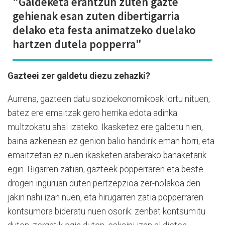
"Galdeketa erantzun zuten gazte
gehienak esan zuten dibertigarria
delako eta festa animatzeko duelako
hartzen dutela popperra"
Gazteei zer galdetu diezu zehazki?
Aurrena, gazteen datu sozioekonomikoak lortu nituen,
batez ere emaitzak gero herrika edota adinka
multzokatu ahal izateko. Ikasketez ere galdetu nien,
baina azkenean ez genion balio handirik eman horri, eta
emaitzetan ez nuen ikasketen araberako banaketarik
egin. Bigarren zatian, gazteek popperraren eta beste
drogen inguruan duten pertzepzioa zer-nolakoa den
jakin nahi izan nuen, eta hirugarren zatia popperraren
kontsumora bideratu nuen osorik: zenbat kontsumitu