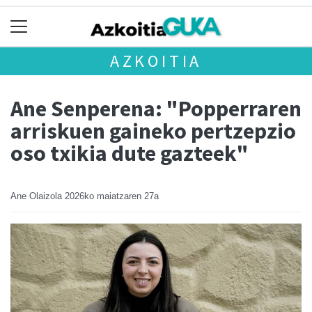
AZKOITIA
Ane Senperena: "Popperraren
arriskuen gaineko pertzepzio
oso txikia dute gazteek"
Ane Olaizola
2026ko maiatzaren 27a