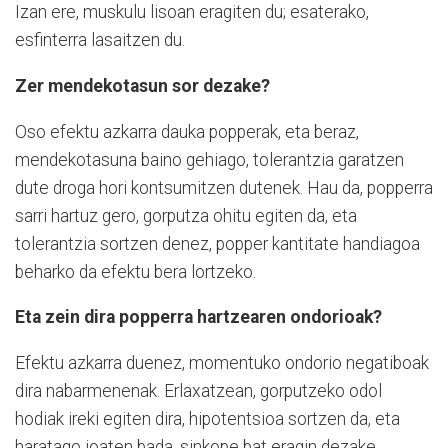
Izan ere, muskulu lisoan eragiten du; esaterako,
esfinterra lasaitzen du.
Zer mendekotasun sor dezake?
Oso efektu azkarra dauka popperak, eta beraz,
mendekotasuna baino gehiago, tolerantzia garatzen
dute droga hori kontsumitzen dutenek. Hau da, popperra
sarri hartuz gero, gorputza ohitu egiten da, eta
tolerantzia sortzen denez, popper kantitate handiagoa
beharko da efektu bera lortzeko.
Eta zein dira popperra hartzearen ondorioak?
Efektu azkarra duenez, momentuko ondorio negatiboak
dira nabarmenenak. Erlaxatzean, gorputzeko odol
hodiak ireki egiten dira, hipotentsioa sortzen da, eta
haratago joaten bada, sinkope bat eragin dezake.