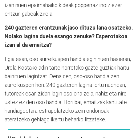
izan nuen epaimahaiko kideak popperraz inoiz ezer
entzun gabeak zirela.
240 gazteren erantzunak jaso dituzu lana osatzeko.
Nolako lagina duela esango zenuke? Esperotakoa
izan al da emaitza?
Egia esan, oso aurreikuspen handia egin nuen hasieran,
Urola Kostako adin tarte horretako gazte guztiak hartu
bainituen lagintzat. Dena den, oso-oso handia zen
aurreikuspen hori. 240 gazteren lagina lortu nuenean,
tutoreak esan zidan lagin oso ona zela, nahiz eta nire
ustez ez den oso handia. Hori bai, emaitzak kantitate
handiagoetara estrapolatzeko zein ondorioak
ateratzeko gehiago ikertu beharko litzateke.