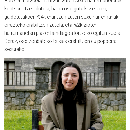
Bateren batzuek erantzun zuten sexu harremanetarako
kontsumitzen dutela, baina oso gutxik. Zehazki,
galdetutakoen %4k erantzun zuten sexu harremanak
errazteko erabiltzen zutela, eta %2k zioten
harremanetan plazer handiagoa lortzeko egiten zuela.
Beraz, oso zenbateko txikiak erabiltzen du popperra
sexurako.