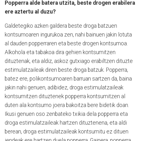
Popperra alde batera utzita, beste drogen erabilera
ere aztertu al duzu?
Galdetegiko azken galdera beste droga batzuen
kontsumoaren ingurukoa zen, nahi bainuen jakin lotuta
al dauden popperraren eta beste drogen kontsumoa.
Alkohola eta tabakoa dira gehien kontsumitzen
dituztenak, eta aldiz, askoz gutxiago erabiltzen dituzte
estimulatzaileak diren beste droga batzuk. Popperra,
batez ere, polikontsumoaren barruan sartzen da, baina
jakin nahi genuen, adibidez, droga estimulatzaileak
kontsumitzen dituztenek popperra kontsumitzen al
duten ala kontsumo joera bakoitza bere bidetik doan.
Ikusi genuen oso zenbateko txikia dela popperra eta
droga estimulatzaileak hartzen dituztenena, eta aldi
berean, droga estimulatzaileak kontsumitu ez dituen
jendeak ere hartzen duela popperra. Gainera, popperra