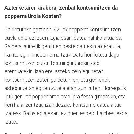
Azterketaren arabera, zenbat kontsumitzen da
popperra Urola Kostan?
Galdetutako gazteen %21ak popperra kontsumitzen
duela adierazi zuen. Egia esan, datua nahiko altua da.
Gainera, aurretik genituen beste datuekin alderatuta,
harritu egin ninduen emaitzak. Datu hori lotuta dago
kontsumitzen duten testuinguruarekin edo
eremuarekin; izan ere, asteko zein egunetan
kontsumitzen zuten galdetu nien, eta gehienek
asteburuetan egiten zutela erantzun zuten. Horregatik
lotu genuen popperraren erabilera festa giroarekin, eta
hori hala, zentzua izan dezake kontsumo datua altua
izateak. Baina egia esan, ez nuen espero hainbestekoa
izatea.