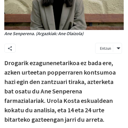
Ane Senperena. (Argazkiak: Ane Olaizola)
Entzun
Drogarik ezagunenetarikoa ez bada ere,
azken urteetan popperraren kontsumoa
hazi egin den zantzuari tiraka, azterketa
bat osatu du Ane Senperena
farmazialariak. Urola Kosta eskualdean
kokatu du analisia, eta 14 eta 24 urte
bitarteko gazteengan jarri du arreta.