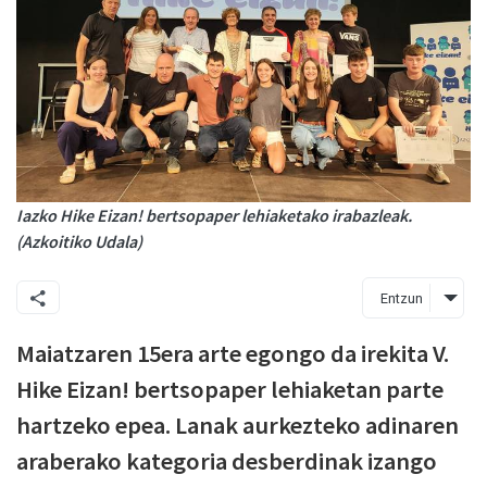
Iazko Hike Eizan! bertsopaper lehiaketako irabazleak.
(Azkoitiko Udala)
Entzun
Maiatzaren 15era arte egongo da irekita V.
Hike Eizan! bertsopaper lehiaketan parte
hartzeko epea. Lanak aurkezteko adinaren
araberako kategoria desberdinak izango