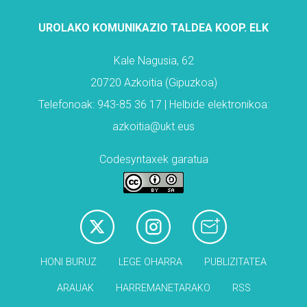
UROLAKO KOMUNIKAZIO TALDEA KOOP. ELK
Kale Nagusia, 62
20720 Azkoitia (Gipuzkoa)
Telefonoak: 943-85 36 17 | Helbide elektronikoa:
azkoitia@ukt.eus
Codesyntaxek garatua
HONI BURUZ
LEGE OHARRA
PUBLIZITATEA
ARAUAK
HARREMANETARAKO
RSS