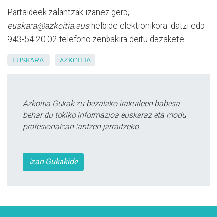
Partaideek zalantzak izanez gero,
euskara@azkoitia.eus
helbide elektronikora idatzi edo
943-54 20 02 telefono zenbakira deitu dezakete.
EUSKARA
AZKOITIA
Azkoitia Gukak zu bezalako irakurleen babesa
behar du tokiko informazioa euskaraz eta modu
profesionalean lantzen jarraitzeko.
Izan Gukakide