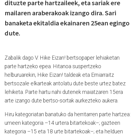
dituzte parte hartzaileek, eta sariak ere
mailaren araberakoak izango dira. Sari
banaketa ekitaldia ekainaren 25ean egingo
dute.
Zabalik dago V. Hike Eizan! bertsopaper lehiaketan
parte hartzeko epea. Hitanoa suspertzeko
helburuarekin, Hike Eizan! taldeak eta Erniarraitz
bertsozale elkarteak antolatu dute beste urtez batez
lehiketa. Parte hartu nahi dutenek maiatzaren 15era
arte izango dute bertso-sortak aurkezteko aukera.
Hiru kategoriatan banatuko da herritarren parte hartzea:
umeen kategoria –14 urtera bitartekoak–; gazteen
kategoria –15 eta 18 urte bitartekoak–; eta helduen