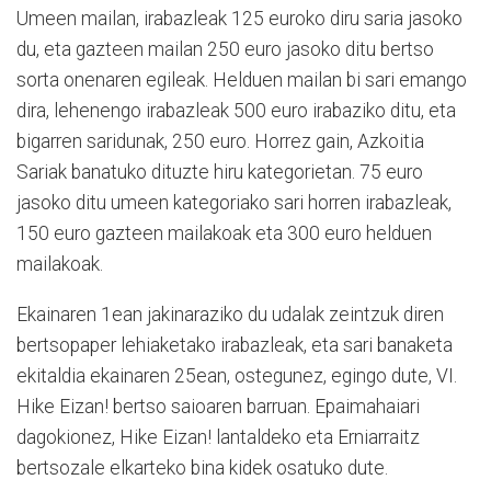
Umeen mailan, irabazleak 125 euroko diru saria jasoko
du, eta gazteen mailan 250 euro jasoko ditu bertso
sorta onenaren egileak. Helduen mailan bi sari emango
dira, lehenengo irabazleak 500 euro irabaziko ditu, eta
bigarren saridunak, 250 euro. Horrez gain, Azkoitia
Sariak banatuko dituzte hiru kategorietan. 75 euro
jasoko ditu umeen kategoriako sari horren irabazleak,
150 euro gazteen mailakoak eta 300 euro helduen
mailakoak.
Ekainaren 1ean jakinaraziko du udalak zeintzuk diren
bertsopaper lehiaketako irabazleak, eta sari banaketa
ekitaldia ekainaren 25ean, ostegunez, egingo dute, VI.
Hike Eizan! bertso saioaren barruan. Epaimahaiari
dagokionez, Hike Eizan! lantaldeko eta Erniarraitz
bertsozale elkarteko bina kidek osatuko dute.