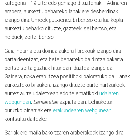
kategoria –19 urte edo gehiago dituztenak–. Adinaren
arabera, aurkeztu beharreko lanak ere desberdinak
izango dira. Umeek gutxienez bi bertso eta lau kopla
aurkeztu beharko dituzte, gazteek, sei bertso, eta
helduek, zortzi bertso.
Gaia, neurria eta doinua aukera librekoak izango dira
partaideentzat, eta bete beharreko baldintza bakarra
bertso sorta guztiak hitanoan idaztea izango da.
Gainera, noka erabiltzea positiboki baloratuko da. Lanak
aurkezteko bi aukera izango dituzte parte hartzaileek:
aurrez aurre udaletxean edo telematikoki
udalaren
webgunean
,
Lehiaketak
azpiatalean. Lehiaketari
buruzko oinarriak ere
erakundearen webgunean
kontsulta daitezke.
Sariak ere maila bakoitzaren araberakoak izango dira.