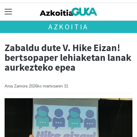
AZKOITIA
Zabaldu dute V. Hike Eizan!
bertsopaper lehiaketan lanak
aurkezteko epea
Aroa Zamora
2026ko martxoaren 31