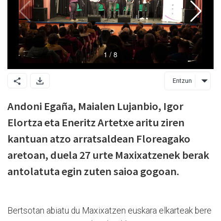
Entzun
Andoni Egaña, Maialen Lujanbio, Igor
Elortza eta Eneritz Artetxe aritu ziren
kantuan atzo arratsaldean Floreagako
aretoan, duela 27 urte Maxixatzenek berak
antolatuta egin zuten saioa gogoan.
Bertsotan abiatu du Maxixatzen euskara elkarteak bere