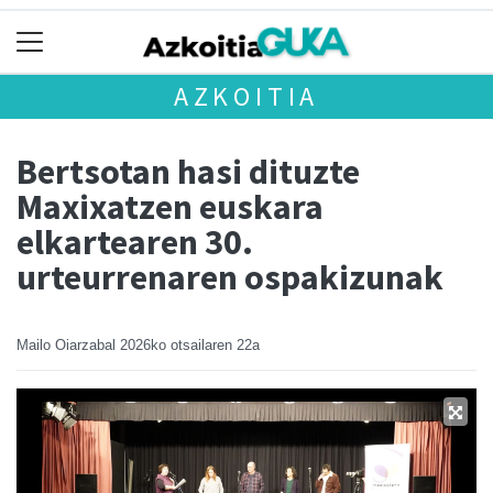
AZKOITIA
Bertsotan hasi dituzte
Maxixatzen euskara
elkartearen 30.
urteurrenaren ospakizunak
Mailo Oiarzabal
2026ko otsailaren 22a