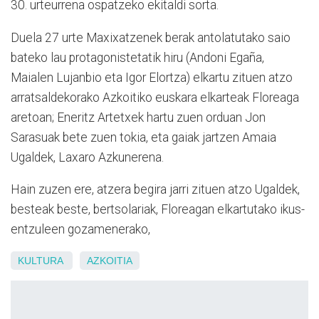
30. urteurrena ospatzeko ekitaldi sorta.
Duela 27 urte Maxixatzenek berak antolatutako saio
bateko lau protagonistetatik hiru (Andoni Egaña,
Maialen Lujanbio eta Igor Elortza) elkartu zituen atzo
arratsaldekorako Azkoitiko euskara elkarteak Floreaga
aretoan; Eneritz Artetxek hartu zuen orduan Jon
Sarasuak bete zuen tokia, eta gaiak jartzen Amaia
Ugaldek, Laxaro Azkunerena.
Hain zuzen ere, atzera begira jarri zituen atzo Ugaldek,
besteak beste, bertsolariak, Floreagan elkartutako ikus-
entzuleen gozamenerako,
KULTURA
AZKOITIA