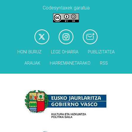
Codesyntaxek garatua
HONI BURUZ
LEGE OHARRA
PUBLIZITATEA
ARAUAK
HARREMANETARAKO
RSS
Babesleak