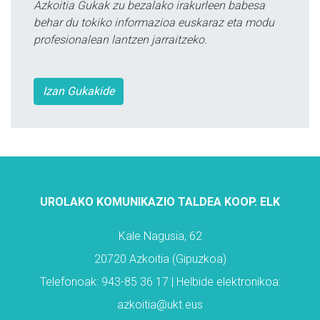
Azkoitia Gukak zu bezalako irakurleen babesa
behar du tokiko informazioa euskaraz eta modu
profesionalean lantzen jarraitzeko.
Izan Gukakide
UROLAKO KOMUNIKAZIO TALDEA KOOP. ELK
Kale Nagusia, 62
20720 Azkoitia (Gipuzkoa)
Telefonoak: 943-85 36 17 | Helbide elektronikoa:
azkoitia@ukt.eus