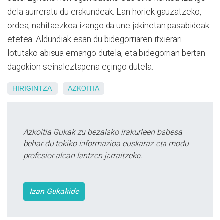
dela aurreratu du erakundeak. Lan horiek gauzatzeko,
ordea, nahitaezkoa izango da une jakinetan pasabideak
etetea. Aldundiak esan du bidegorriaren itxierari
lotutako abisua emango dutela, eta bidegorrian bertan
dagokion seinaleztapena egingo dutela.
HIRIGINTZA
AZKOITIA
Azkoitia Gukak zu bezalako irakurleen babesa
behar du tokiko informazioa euskaraz eta modu
profesionalean lantzen jarraitzeko.
Izan Gukakide