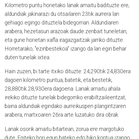
Kilometro puntu horietako lanak amaitu badituzte ere,
aldundiak jakinarazi du otsailaren 23tik aurrera lan
gehiago egingo dituztela bidegorrian. Aldundiaren
arabera, hezetasun arazoak daude zenbait tuneletan,
eta gune horietan xafla iragazgaitzak jarriko dituzte.
Horretarako, "ezinbestekoa" izango da lan egin behar
duten tunelak ixtea.
Hain zuzen, bi tarte itxiko dituzte: 24,290tik 24,830era
dagoen kilometro puntua, batetik, eta bestetik,
28,880tik 28,930era dagoena. Lanak amaitu ahala
irekiko dituzte tunelak bidegorriko erabiltzaileentzat,
baina aldundiak egindako aurreikuspen plangintzaren
arabera, martxoaren 26ra arte luzatuko dira obrak.
Lanak osorik amaitu bitartean, zorua ere margotuko
dute. Egiteko hori egun bateko edo biko kontua izango