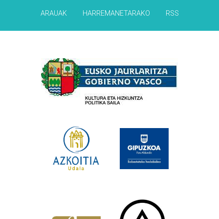
ARAUAK
HARREMANETARAKO
RSS
Babesleak