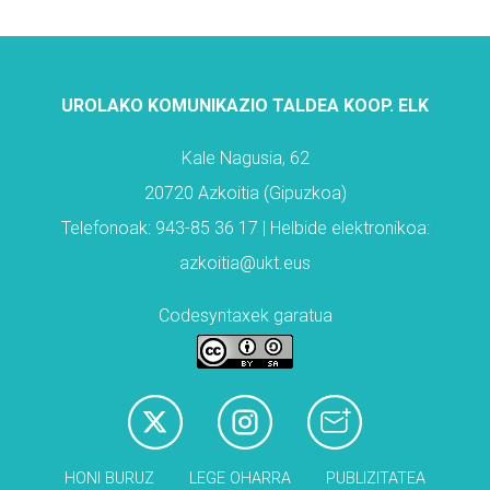
UROLAKO KOMUNIKAZIO TALDEA KOOP. ELK
Kale Nagusia, 62
20720 Azkoitia (Gipuzkoa)
Telefonoak: 943-85 36 17 | Helbide elektronikoa:
azkoitia@ukt.eus
Codesyntaxek garatua
HONI BURUZ
LEGE OHARRA
PUBLIZITATEA