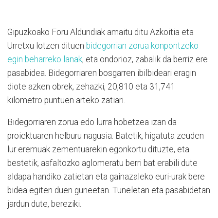
Gipuzkoako Foru Aldundiak amaitu ditu Azkoitia eta
Urretxu lotzen dituen
bidegorrian zorua konpontzeko
egin beharreko lanak
, eta ondorioz, zabalik da berriz ere
pasabidea. Bidegorriaren bosgarren ibilbideari eragin
diote azken obrek, zehazki, 20,810 eta 31,741
kilometro puntuen arteko zatiari.
Bidegorriaren zorua edo lurra hobetzea izan da
proiektuaren helburu nagusia. Batetik, higatuta zeuden
lur eremuak zementuarekin egonkortu dituzte, eta
bestetik, asfaltozko aglomeratu berri bat erabili dute
aldapa handiko zatietan eta gainazaleko euri-urak bere
bidea egiten duen guneetan. Tuneletan eta pasabidetan
jardun dute, bereziki.