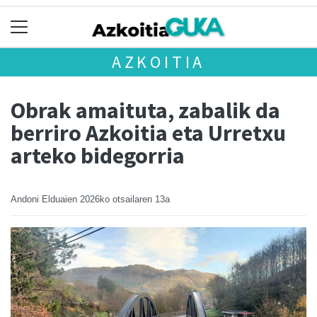
AZKOITIA
Obrak amaituta, zabalik da
berriro Azkoitia eta Urretxu
arteko bidegorria
Andoni Elduaien
2026ko otsailaren 13a