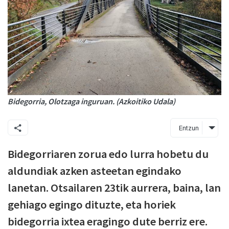
Bidegorria, Olotzaga inguruan. (Azkoitiko Udala)
Entzun
Bidegorriaren zorua edo lurra hobetu du
aldundiak azken asteetan egindako
lanetan. Otsailaren 23tik aurrera, baina, lan
gehiago egingo dituzte, eta horiek
bidegorria ixtea eragingo dute berriz ere.