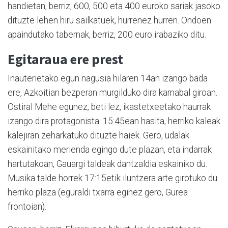
handietan, berriz, 600, 500 eta 400 euroko sariak jasoko
dituzte lehen hiru sailkatuek, hurrenez hurren. Ondoen
apaindutako tabernak, berriz, 200 euro irabaziko ditu.
Egitaraua ere prest
Inauterietako egun nagusia hilaren 14an izango bada
ere, Azkoitian bezperan murgilduko dira karnabal giroan.
Ostiral Mehe egunez, beti lez, ikastetxeetako haurrak
izango dira protagonista. 15:45ean hasita, herriko kaleak
kalejiran zeharkatuko dituzte haiek. Gero, udalak
eskainitako merienda egingo dute plazan, eta indarrak
hartutakoan, Gauargi taldeak dantzaldia eskainiko du.
Musika talde horrek 17:15etik iluntzera arte girotuko du
herriko plaza (eguraldi txarra eginez gero, Gurea
frontoian).