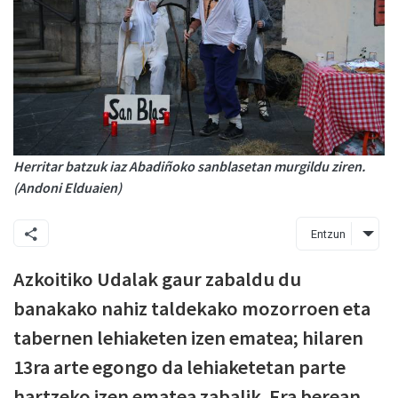
Herritar batzuk iaz Abadiñoko sanblasetan murgildu ziren.
(Andoni Elduaien)
Entzun
Azkoitiko Udalak gaur zabaldu du
banakako nahiz taldekako mozorroen eta
tabernen lehiaketen izen ematea; hilaren
13ra arte egongo da lehiaketetan parte
hartzeko izen ematea zabalik. Era berean,