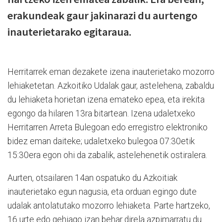
erakundeak gaur jakinarazi du aurtengo
inauterietarako egitaraua.
Herritarrek eman dezakete izena inauterietako mozorro
lehiaketetan. Azkoitiko Udalak gaur, astelehena, zabaldu
du lehiaketa horietan izena emateko epea, eta irekita
egongo da hilaren 13ra bitartean. Izena udaletxeko
Herritarren Arreta Bulegoan edo erregistro elektroniko
bidez eman daiteke; udaletxeko bulegoa 07:30etik
15:30era egon ohi da zabalik, astelehenetik ostiralera.
Aurten, otsailaren 14an ospatuko du Azkoitiak
inauterietako egun nagusia, eta orduan egingo dute
udalak antolatutako mozorro lehiaketa. Parte hartzeko,
16 urte edo gehiago izan behar direla azpimarratu du