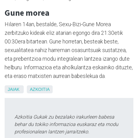
Gune morea
Hilaren 14an, bestalde, Sexu-Bizi-Gune Morea
zerbitzuko kideak eliz atarian egongo dira 21:30etik
00:30era bitartean. Gune horretan, besteak beste,
sexualitatea nahiz harreman osasuntsuak sustatzea,
eta prebentzioa modu integralean lantzea izango dute
helburu. Informazioa eta aholkularitza eskainiko dituzte,
eta eraso matxisten aurrean babeslekua da.
JAIAK
AZKOITIA
Azkoitia Gukak zu bezalako irakurleen babesa
behar du tokiko informazioa euskaraz eta modu
profesionalean lantzen jarraitzeko.