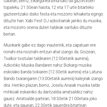
Gauean, berriz, Elkargunea bihurtuko da gaztetxoen
topaleku. 21:30ean hasita, 12 eta 17 urte bitarteko
gazteentzako disko festa eta mozorro lehiaketa egingo
dituzte han. Xabi Fest DJ azkoitiarrak jarriko du musika,
eta mozorro onena duten taldeak sarituko dituzte
bertan.
Musikarik gabe ez dago inauteririk, eta zapatuan ere
nonahi eta noiznahi entzun ahal izango da. Goizean,
Txalkor txistulari taldearen (12:00etatik aurrera),
Azkoitiko Musika Bandaren nahiz Bizkargi musika
eskolako banda txikiaren (12:30etik aurrera) eta Latuna
Bando txarangaren (13:00etatik aurrera) kalejirak izango
dira. Herriko plazan, berriz, Joselu Anaiak musika talde
mitikoak eskainiko du dantzaldia arratsaldez nahiz
gauez. Arratsalde partean, 18:30etik 21:00etara joko
dute, eta gauean, 22:30etik gauerdira bitartean.