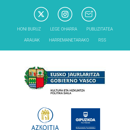
HONI BURUZ
LEGE OHARRA
PUBLIZITATEA
ARAUAK
HARREMANETARAKO
RSS
Babesleak