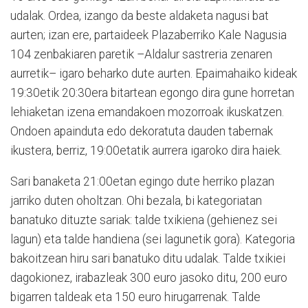
udalak. Ordea, izango da beste aldaketa nagusi bat
aurten; izan ere, partaideek Plazaberriko Kale Nagusia
104 zenbakiaren paretik –Aldalur sastreria zenaren
aurretik– igaro beharko dute aurten. Epaimahaiko kideak
19:30etik 20:30era bitartean egongo dira gune horretan
lehiaketan izena emandakoen mozorroak ikuskatzen.
Ondoen apainduta edo dekoratuta dauden tabernak
ikustera, berriz, 19:00etatik aurrera igaroko dira haiek.
Sari banaketa 21:00etan egingo dute herriko plazan
jarriko duten oholtzan. Ohi bezala, bi kategoriatan
banatuko dituzte sariak: talde txikiena (gehienez sei
lagun) eta talde handiena (sei lagunetik gora). Kategoria
bakoitzean hiru sari banatuko ditu udalak. Talde txikiei
dagokionez, irabazleak 300 euro jasoko ditu, 200 euro
bigarren taldeak eta 150 euro hirugarrenak. Talde