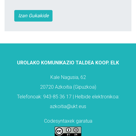
Izan Gukakide
UROLAKO KOMUNIKAZIO TALDEA KOOP. ELK
Kale Nagusia, 62
20720 Azkoitia (Gipuzkoa)
Telefonoak: 943-85 36 17 | Helbide elektronikoa:
azkoitia@ukt.eus
Codesyntaxek garatua