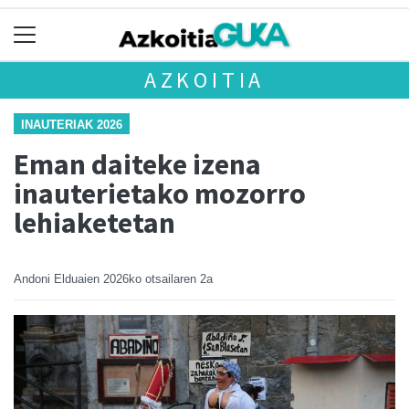
AZKOITIA
INAUTERIAK 2026
Eman daiteke izena
inauterietako mozorro
lehiaketetan
Andoni Elduaien
2026ko otsailaren 2a