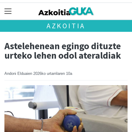
AZKOITIA
Astelehenean egingo dituzte
urteko lehen odol ateraldiak
Andoni Elduaien
2026ko urtarrilaren 10a