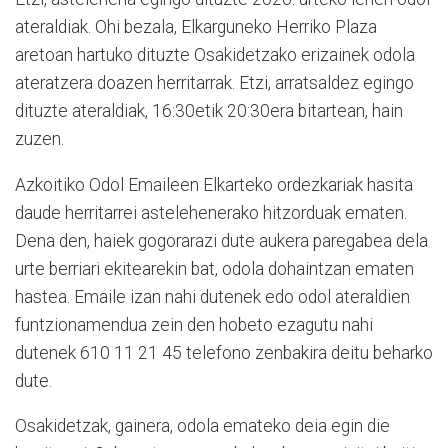
ateraldiak. Ohi bezala, Elkarguneko Herriko Plaza
aretoan hartuko dituzte Osakidetzako erizainek odola
ateratzera doazen herritarrak. Etzi, arratsaldez egingo
dituzte ateraldiak, 16:30etik 20:30era bitartean, hain
zuzen.
Azkoitiko Odol Emaileen Elkarteko ordezkariak hasita
daude herritarrei astelehenerako hitzorduak ematen.
Dena den, haiek gogorarazi dute aukera paregabea dela
urte berriari ekitearekin bat, odola dohaintzan ematen
hastea. Emaile izan nahi dutenek edo odol ateraldien
funtzionamendua zein den hobeto ezagutu nahi
dutenek 610 11 21 45 telefono zenbakira deitu beharko
dute.
Osakidetzak, gainera, odola emateko deia egin die