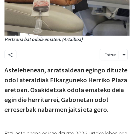
Pertsona bat odola ematen. (Artxiboa)
Entzun
Astelehenean, arratsaldean egingo dituzte
odol ateraldiak Elkarguneko Herriko Plaza
aretoan. Osakidetzak odola emateko deia
egin die herritarrei, Gabonetan odol
erreserbak nabarmen jaitsi eta gero.
Etzi, astelehena egingo dituzte 2026. urteko lehen odol