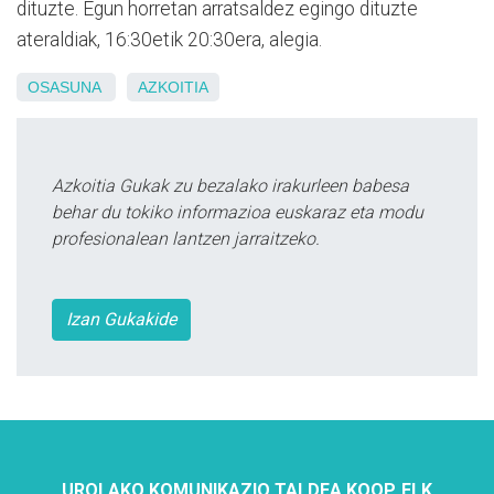
dituzte. Egun horretan arratsaldez egingo dituzte
ateraldiak, 16:30etik 20:30era, alegia.
OSASUNA
AZKOITIA
Azkoitia Gukak zu bezalako irakurleen babesa
behar du tokiko informazioa euskaraz eta modu
profesionalean lantzen jarraitzeko.
Izan Gukakide
UROLAKO KOMUNIKAZIO TALDEA KOOP. ELK