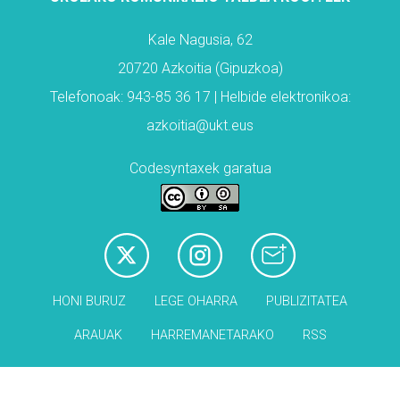
Kale Nagusia, 62
20720 Azkoitia (Gipuzkoa)
Telefonoak: 943-85 36 17 | Helbide elektronikoa:
azkoitia@ukt.eus
Codesyntaxek garatua
HONI BURUZ
LEGE OHARRA
PUBLIZITATEA
ARAUAK
HARREMANETARAKO
RSS
Babesleak