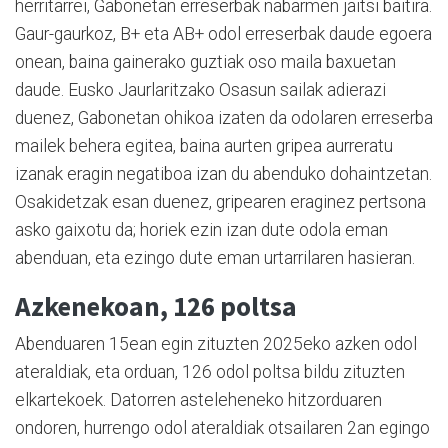
herritarrei, Gabonetan erreserbak nabarmen jaitsi baitira.
Gaur-gaurkoz, B+ eta AB+ odol erreserbak daude egoera
onean, baina gainerako guztiak oso maila baxuetan
daude. Eusko Jaurlaritzako Osasun sailak adierazi
duenez, Gabonetan ohikoa izaten da odolaren erreserba
mailek behera egitea, baina aurten gripea aurreratu
izanak eragin negatiboa izan du abenduko dohaintzetan.
Osakidetzak esan duenez, gripearen eraginez pertsona
asko gaixotu da; horiek ezin izan dute odola eman
abenduan, eta ezingo dute eman urtarrilaren hasieran.
Azkenekoan, 126 poltsa
Abenduaren 15ean egin zituzten 2025eko azken odol
ateraldiak, eta orduan, 126 odol poltsa bildu zituzten
elkartekoek. Datorren asteleheneko hitzorduaren
ondoren, hurrengo odol ateraldiak otsailaren 2an egingo