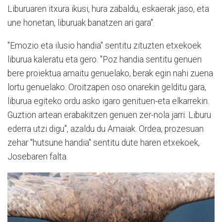
Liburuaren itxura ikusi, hura zabaldu, eskaerak jaso, eta
une honetan, liburuak banatzen ari gara".
"Emozio eta ilusio handia" sentitu zituzten etxekoek
liburua kaleratu eta gero. "Poz handia sentitu genuen
bere proiektua amaitu genuelako, berak egin nahi zuena
lortu genuelako. Oroitzapen oso onarekin gelditu gara,
liburua egiteko ordu asko igaro genituen-eta elkarrekin.
Guztion artean erabakitzen genuen zer-nola jarri. Liburu
ederra utzi digu", azaldu du Amaiak. Ordea, prozesuan
zehar "hutsune handia" sentitu dute haren etxekoek,
Josebaren falta.