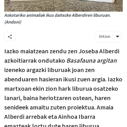
Askotariko animaliak ikus daitezke Alberdiren liburuan.
(Andoni)
Entzun
Iazko maiatzean zendu zen Joseba Alberdi
azkoitiarrak ondutako
Basafauna argitan
izeneko argazki liburuak joan zen
abenduaren hasieran ikusi zuen argia. Iazko
martxoan ekin zion hark liburua osatzeko
lanari, baina heriotzaren ostean, haren
senideek amaitu zuten proiektua. Amaia
Alberdi arrebak eta Ainhoa Ibarra
emazteak lortu dute haren liburua