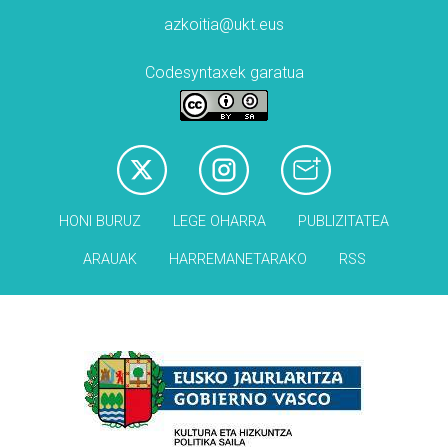
azkoitia@ukt.eus
Codesyntaxek garatua
HONI BURUZ
LEGE OHARRA
PUBLIZITATEA
ARAUAK
HARREMANETARAKO
RSS
Babesleak