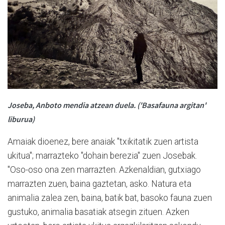
Joseba, Anboto mendia atzean duela. ('Basafauna argitan'
liburua)
Amaiak dioenez, bere anaiak "txikitatik zuen artista
ukitua"; marrazteko "dohain berezia" zuen Josebak.
"O
so-oso ona zen marrazten. Azkenaldian, gutxiago
marrazten zuen, baina gaztetan, asko. Natura eta
animalia zalea zen, baina, batik bat, basoko fauna zuen
gustuko, animalia basatiak atsegin zituen. Azken