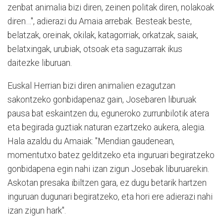
zenbat animalia bizi diren, zeinen politak diren, nolakoak
diren…", adierazi du Amaia arrebak. Besteak beste,
belatzak, oreinak, okilak, katagorriak, orkatzak, saiak,
belatxingak, urubiak, otsoak eta saguzarrak ikus
daitezke liburuan.
Euskal Herrian bizi diren animalien ezagutzan
sakontzeko gonbidapenaz gain, Josebaren liburuak
pausa bat eskaintzen du, eguneroko zurrunbilotik atera
eta begirada guztiak naturan ezartzeko aukera, alegia.
Hala azaldu du Amaiak: "Mendian gaudenean,
momentutxo batez gelditzeko eta inguruari begiratzeko
gonbidapena egin nahi izan zigun Josebak liburuarekin.
Askotan presaka ibiltzen gara, ez dugu betarik hartzen
inguruan dugunari begiratzeko, eta hori ere adierazi nahi
izan zigun hark".