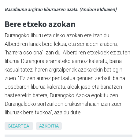
Basafauna argitan
liburuaren azala. (Andoni Elduaien)
Bere etxeko azokan
Durangoko liburu eta disko azokan ere izan du
Alberdiren lanak bere lekua, eta senideen arabera,
"harrera oso ona" izan du. Alberdiren etxekoek ez zuten
liburua Durangora eramateko asmoz kaleratu, baina,
kasualitatez, haren argitalpenak azokarekin bat egin
zuen. "Ez zen aurrez pentsatua genuen zerbait, baina
Josebaren liburua kaleratu, aleak jaso eta banatzen
hastearekin batera, Durangoko Azoka egokitu zen.
Durangaldeko sortzaileen erakusmahaian izan zuen
liburuak bere txokoa", azaldu dute.
GIZARTEA
AZKOITIA