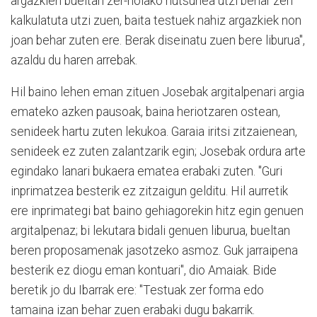
argazkien bueltan zer-nolako hutsunea utzi behar zen
kalkulatuta utzi zuen, baita testuek nahiz argazkiek non
joan behar zuten ere. Berak diseinatu zuen bere liburua",
azaldu du haren arrebak.
Hil baino lehen eman zituen Josebak argitalpenari argia
emateko azken pausoak, baina heriotzaren ostean,
senideek hartu zuten lekukoa. Garaia iritsi zitzaienean,
senideek ez zuten zalantzarik egin; Josebak ordura arte
egindako lanari bukaera ematea erabaki zuten. "Guri
inprimatzea besterik ez zitzaigun gelditu. Hil aurretik
ere inprimategi bat baino gehiagorekin hitz egin genuen
argitalpenaz; bi lekutara bidali genuen liburua, bueltan
beren proposamenak jasotzeko asmoz. Guk jarraipena
besterik ez diogu eman kontuari", dio Amaiak.
Bide
beretik jo du Ibarrak ere: "Testuak zer forma edo
tamaina izan behar zuen erabaki dugu bakarrik.