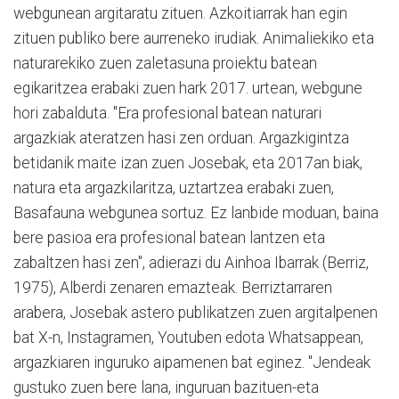
webgunean argitaratu zituen. Azkoitiarrak han egin
zituen publiko bere aurreneko irudiak.
Animaliekiko eta
naturarekiko zuen zaletasuna proiektu batean
egikaritzea erabaki zuen hark 2017. urtean, webgune
hori zabalduta. "Era profesional batean naturari
argazkiak ateratzen hasi zen orduan. Argazkigintza
betidanik maite izan zuen Josebak, eta 2017an biak,
natura eta argazkilaritza, uztartzea erabaki zuen,
Basafauna webgunea sortuz. Ez lanbide moduan, baina
bere pasioa era profesional batean lantzen eta
zabaltzen hasi zen", adierazi du Ainhoa Ibarrak (Berriz,
1975), Alberdi zenaren emazteak. Berriztarraren
arabera, Josebak astero publikatzen zuen argitalpenen
bat X-n, Instagramen, Youtuben edota Whatsappean,
argazkiaren inguruko aipamenen bat eginez. "Jendeak
gustuko zuen bere lana, inguruan bazituen-eta