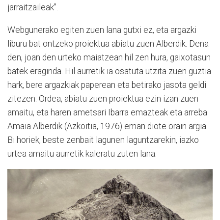
jarraitzaileak".
Webgunerako egiten zuen lana gutxi ez, eta argazki
liburu bat ontzeko proiektua abiatu zuen Alberdik. Dena
den, joan den urteko maiatzean hil zen hura, gaixotasun
batek eraginda. Hil aurretik ia osatuta utzita zuen guztia
hark, bere argazkiak paperean eta betirako jasota geldi
zitezen. Ordea, abiatu zuen proiektua ezin izan zuen
amaitu, eta haren ametsari Ibarra emazteak eta arreba
Amaia Alberdik (Azkoitia, 1976) eman diote orain argia.
Bi horiek, beste zenbait lagunen laguntzarekin, iazko
urtea amaitu aurretik kaleratu zuten lana.