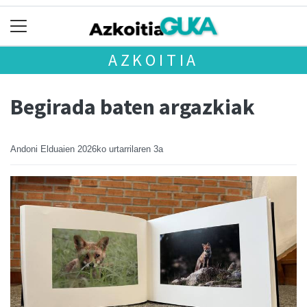
AZKOITIA
Begirada baten argazkiak
Andoni Elduaien
2026ko urtarrilaren 3a