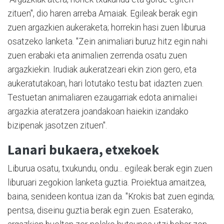
zituen", dio haren arreba Amaiak. Egileak berak egin
zuen argazkien aukeraketa; horrekin hasi zuen liburua
osatzeko lanketa. "Zein animaliari buruz hitz egin nahi
zuen erabaki eta animalien zerrenda osatu zuen
argazkiekin. Irudiak aukeratzeari ekin zion gero, eta
aukeratutakoan, hari lotutako testu bat idazten zuen.
Testuetan animaliaren ezaugarriak edota animaliei
argazkia ateratzera joandakoan haiekin izandako
bizipenak jasotzen zituen".
Lanari bukaera, etxekoek
Liburua osatu, txukundu, ondu... egileak berak egin zuen
liburuari zegokion lanketa guztia. Proiektua amaitzea,
baina, senideen kontua izan da. "Krokis bat zuen eginda;
pentsa, diseinu guztia berak egin zuen. Esaterako,