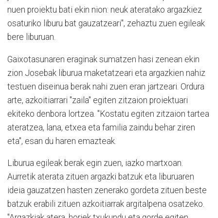
nuen proiektu bati ekin nion: neuk ateratako argazkiez
osaturiko liburu bat gauzatzeari", zehaztu zuen egileak
bere liburuan.
Gaixotasunaren eraginak sumatzen hasi zenean ekin
zion Josebak liburua maketatzeari eta argazkien nahiz
testuen diseinua berak nahi zuen eran jartzeari. Ordura
arte,
azkoitiarrari "zaila" egiten zitzaion proiektuari
ekiteko denbora lortzea. "Kostatu egiten zitzaion tartea
ateratzea, lana, etxea eta familia zaindu behar ziren
eta", esan du haren emazteak.
Liburua egileak berak egin zuen, iazko martxoan.
Aurretik aterata zituen argazki batzuk eta liburuaren
ideia gauzatzen hasten zenerako gordeta zituen beste
batzuk erabili zituen azkoitiarrak argitalpena osatzeko.
"Argazkiak atera, horiek txukundu eta gorde egiten