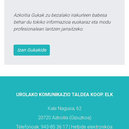
Azkoitia Gukak zu bezalako irakurleen babesa
behar du tokiko informazioa euskaraz eta modu
profesionalean lantzen jarraitzeko.
Izan Gukakide
UROLAKO KOMUNIKAZIO TALDEA KOOP. ELK
Kale Nagusia, 62
20720 Azkoitia (Gipuzkoa)
Telefonoak: 943-85 36 17 | Helbide elektronikoa: