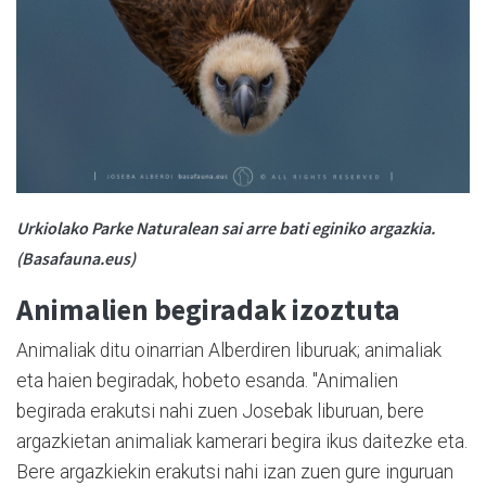
Urkiolako Parke Naturalean sai arre bati eginiko argazkia.
(Basafauna.eus)
Animalien begiradak izoztuta
Animaliak ditu oinarrian Alberdiren liburuak; animaliak
eta haien begiradak, hobeto esanda. "Animalien
begirada erakutsi nahi zuen Josebak liburuan, bere
argazkietan animaliak kamerari begira ikus daitezke eta.
Bere argazkiekin erakutsi nahi izan zuen gure inguruan