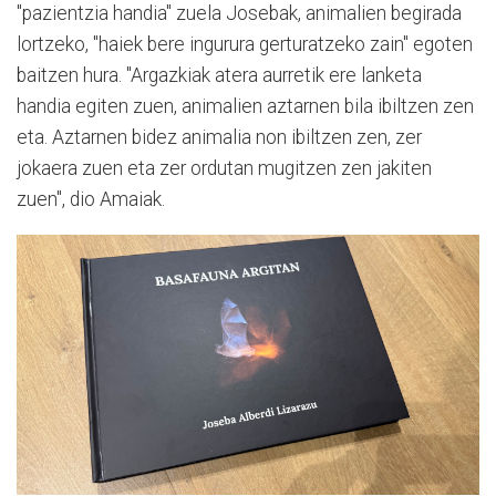
"pazientzia handia" zuela Josebak, animalien begirada
lortzeko, "haiek bere ingurura gerturatzeko zain" egoten
baitzen hura. "Argazkiak atera aurretik ere lanketa
handia egiten zuen, animalien aztarnen bila ibiltzen zen
eta. Aztarnen bidez animalia non ibiltzen zen, zer
jokaera zuen eta zer ordutan mugitzen zen jakiten
zuen", dio Amaiak.