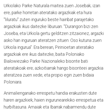
Urkiolako Parke Naturala maitea zuen Josebak; izan
ere, parke horretan ateratako argazkiak eta hura
"liluratu" zuten inguruko beste hainbat parajetako
argazkiak ikus daitezke liburuan. "
Durangon bizi zen
Joseba, eta Urkiola gertu gelditzen zitzaionez, argazki
asko han inguruan ateratzen zituen. Oso kutuna zuen
Urkiola ingurua".
Era berean, Pirinioetan ateratako
argazkiak ere ikus daitezke, baita Poloniako
Bialowiezako Parke Nazionaleko bisonte bati
ateratakoak ere; azkoitiarrak hango bisonteei argazkia
ateratzea zuen xede, eta propio egin zuen bidaia
Poloniara.
Animalienganako errespetu handia erakusten dute
haren argazkiek, haien ingurunearekiko errespetua eta
hurbiltasuna. Amaiak eta Ibarrak nabarmendu dute