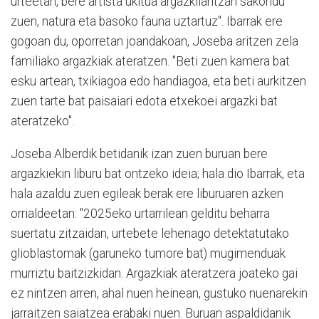
urteetan, bere artista ukitua argazkilaritzan sakondu
zuen, natura eta basoko fauna uztartuz". Ibarrak ere
gogoan du, oporretan joandakoan, Joseba aritzen zela
familiako argazkiak ateratzen. "
Beti zuen kamera bat
esku artean, txikiagoa edo handiagoa, eta beti aurkitzen
zuen tarte bat paisaiari edota etxekoei argazki bat
ateratzeko".
Joseba Alberdik betidanik izan zuen buruan bere
argazkiekin liburu bat ontzeko ideia; hala dio Ibarrak, eta
hala azaldu zuen egileak berak ere liburuaren azken
orrialdeetan: "2025eko urtarrilean gelditu beharra
suertatu zitzaidan, urtebete lehenago detektatutako
glioblastomak (garuneko tumore bat) mugimenduak
murriztu baitzizkidan. Argazkiak ateratzera joateko gai
ez nintzen arren, ahal nuen heinean, gustuko nuenarekin
jarraitzen saiatzea erabaki nuen. Buruan aspaldidanik