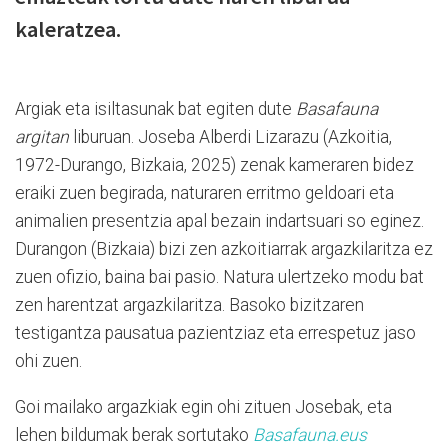
kaleratzea.
Argiak eta isiltasunak bat egiten dute
Basafauna
argitan
liburuan. Joseba Alberdi Lizarazu (Azkoitia,
1972-Durango, Bizkaia, 2025) zenak kameraren bidez
eraiki zuen begirada, naturaren erritmo geldoari eta
animalien presentzia apal bezain indartsuari so eginez.
Durangon (Bizkaia) bizi zen azkoitiarrak argazkilaritza ez
zuen ofizio, baina bai pasio. Natura ulertzeko modu bat
zen harentzat argazkilaritza. Basoko bizitzaren
testigantza pausatua pazientziaz eta errespetuz jaso
ohi zuen.
Goi mailako argazkiak egin ohi zituen Josebak, eta
lehen bildumak berak sortutako
Basafauna.eus