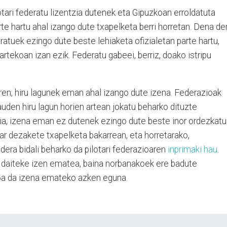
otari federatu lizentzia dutenek eta Gipuzkoan erroldatuta
e hartu ahal izango dute txapelketa berri horretan. Dena de
deratuek ezingo dute beste lehiaketa ofizialetan parte hartu,
tekoan izan ezik. Federatu gabeei, berriz, doako istripu
ren, hiru lagunek eman ahal izango dute izena. Federazioak
uden hiru lagun horien artean jokatu beharko dituzte
gia, izena eman ez dutenek ezingo dute beste inor ordezkatu
ar dezakete txapelketa bakarrean, eta horretarako,
dera bidali beharko da pilotari federazioaren
inprimaki hau
.
in daiteke izen ematea, baina norbanakoek ere badute
 16a da izena emateko azken eguna.