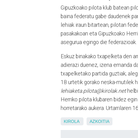
Gipuzkoako pilota klub batean pil
baina federatu gabe daudenek part
lehiak iraun bitartean, pilotan fe
pasakakoan eta Gipuzkoako Herriar
asegurua egingo die federazioak.
Eskuz binakako txapelketa den ar
adierazi duenez, izena emanda da
txapelketako partida guztiak; ale
18 urtetik gorako neska-mutilek h
lehiaketa.pilota@kirolak.net
helbi
Herriko pilota klubaren bidez eg
horretarako aukera. Urtarrilaren
KIROLA
AZKOITIA