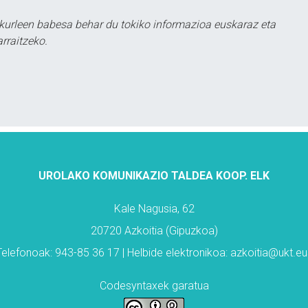
kurleen babesa behar du tokiko informazioa euskaraz eta
rraitzeko.
UROLAKO KOMUNIKAZIO TALDEA KOOP. ELK
Kale Nagusia, 62
20720 Azkoitia (Gipuzkoa)
Telefonoak: 943-85 36 17 | Helbide elektronikoa: azkoitia@ukt.eu
Codesyntaxek garatua