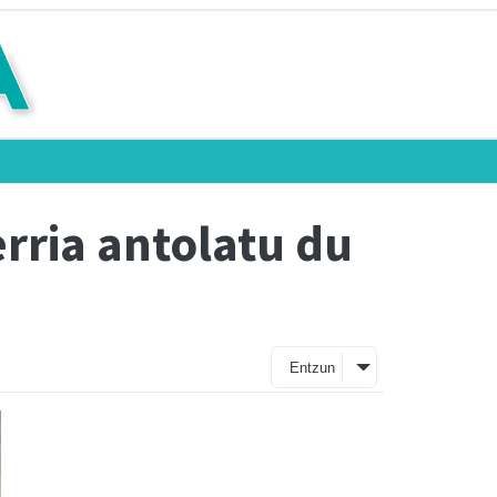
rria antolatu du
Entzun