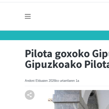
Pilota goxoko Gi
Gipuzkoako Pilot
Andoni Elduaien
2026ko urtarrilaren 1a