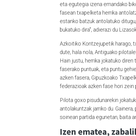
eta egutegia izena emandako biko
fasean txapelketa herrika antola
estanko batzuk antolatuko ditugu,
bukatuko dira", adierazi du Lizasok
Azkoitiko Kontzejupetik harago, t
dute, hala nola, Antiguako pilota
Hain justu, herrika jokatuko dire
faserako puntuak, eta puntu gehie
azken fasera, Gipuzkoako Txapelk
federazioak azken fase hori zein 
Pilota goxo pisudunarekin jokatuk
antolakuntzak jarriko du. Gainera,
soinean partida egunetan, baita a
Izen ematea, zabali