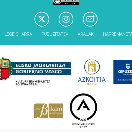
LEGE OHARRA
PUBLIZITATEA
ARAUAK
HARREMANET
Babesleak