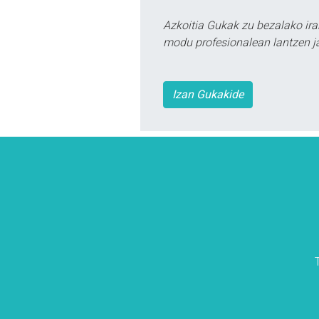
Azkoitia Gukak zu bezalako ira
modu profesionalean lantzen ja
Izan Gukakide