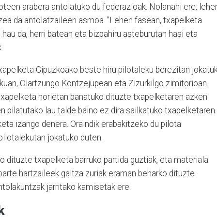
teen arabera antolatuko du federazioak. Nolanahi ere, lehe
tzea da antolatzaileen asmoa. "Lehen fasean, txapelketa
 hau da, herri batean eta bizpahiru asteburutan hasi eta
.
xapelketa Gipuzkoako beste hiru pilotaleku berezitan jokatu
lekuan, Oiartzungo Kontzejupean eta Zizurkilgo zimitorioan.
n txapelketa horietan banatuko dituzte txapelketaren azken
n pilatutako lau talde baino ez dira sailkatuko txapelketaren
eta izango denera. Oraindik erabakitzeko du pilota
pilotalekutan jokatuko duten.
o dituzte txapelketa barruko partida guztiak, eta materiala
 parte hartzaileek galtza zuriak eraman beharko dituzte
ntolakuntzak jarritako kamisetak ere.
k