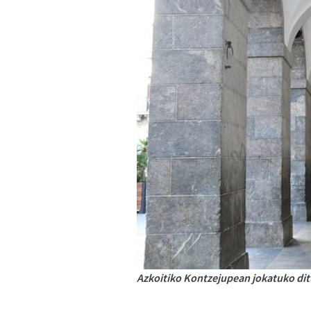
Azkoitiko Kontzejupean jokatuko dit