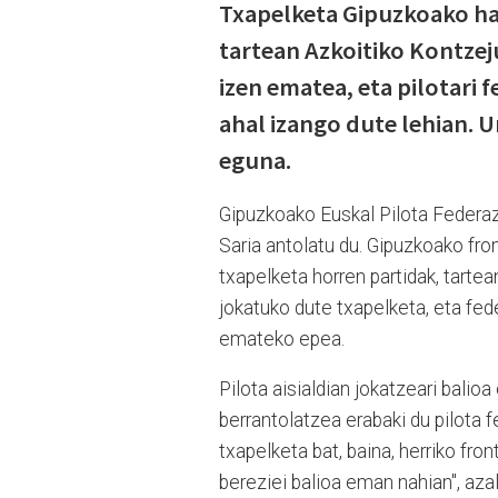
Txapelketa Gipuzkoako hai
tartean Azkoitiko Kontze
izen ematea, eta pilotari
ahal izango dute lehian. U
eguna.
Gipuzkoako Euskal Pilota Federa
Saria antolatu du. Gipuzkoako fr
txapelketa horren partidak, tarte
jokatuko dute txapelketa, eta fe
emateko epea.
Pilota aisialdian jokatzeari balio
berrantolatzea erabaki du pilota 
txapelketa bat, baina, herriko fron
bereziei balioa eman nahian", az