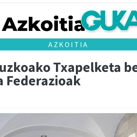
AZKOITIA
puzkoako Txapelketa be
a Federazioak