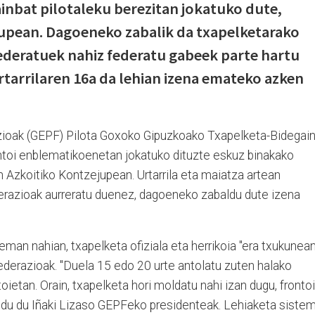
nbat pilotaleku berezitan jokatuko dute,
jupean. Dagoeneko zabalik da txapelketarako
 federatuek nahiz federatu gabeek parte hartu
rtarrilaren 16a da lehian izena emateko azken
zioak (GEPF) Pilota Goxoko Gipuzkoako Txapelketa-Bidegai
ontoi enblematikoenetan jokatuko dituzte eskuz binakako
an Azkoitiko Kontzejupean. Urtarrila eta maiatza artean
derazioak aurreratu duenez, dagoeneko zabaldu dute izena
a eman nahian, txapelketa ofiziala eta herrikoia "era txukunean
federazioak. "Duela 15 edo 20 urte antolatu zuten halako
toietan. Orain, txapelketa hori moldatu nahi izan dugu, frontoi
aldu du Iñaki Lizaso GEPFeko presidenteak. Lehiaketa siste