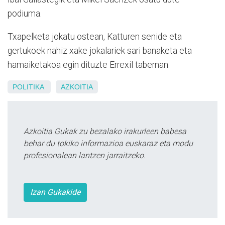
podiuma.
Txapelketa jokatu ostean, Katturen senide eta
gertukoek nahiz xake jokalariek sari banaketa eta
hamaiketakoa egin dituzte Errexil tabernan.
POLITIKA
AZKOITIA
Azkoitia Gukak zu bezalako irakurleen babesa
behar du tokiko informazioa euskaraz eta modu
profesionalean lantzen jarraitzeko.
Izan Gukakide