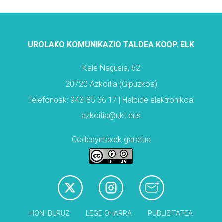
UROLAKO KOMUNIKAZIO TALDEA KOOP. ELK
Kale Nagusia, 62
20720 Azkoitia (Gipuzkoa)
Telefonoak: 943-85 36 17 | Helbide elektronikoa:
azkoitia@ukt.eus
Codesyntaxek garatua
HONI BURUZ
LEGE OHARRA
PUBLIZITATEA