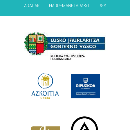
ARAUAK
HARREMANETARAKO
RSS
Babesleak