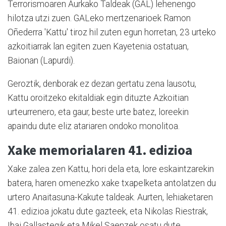
Terrorismoaren Aurkako Taldeak (GAL) lehenengo
hilotza utzi zuen. GALeko mertzenarioek Ramon
Oñederra 'Kattu' tiroz hil zuten egun horretan, 23 urteko
azkoitiarrak lan egiten zuen Kayetenia ostatuan,
Baionan (Lapurdi).
Geroztik, denborak ez dezan gertatu zena lausotu,
Kattu oroitzeko ekitaldiak egin dituzte Azkoitian
urteurrenero, eta gaur, beste urte batez, loreekin
apaindu dute eliz atariaren ondoko monolitoa.
Xake memorialaren 41. edizioa
Xake zalea zen Kattu, hori dela eta, lore eskaintzarekin
batera, haren omenezko xake txapelketa antolatzen du
urtero Anaitasuna-Kakute taldeak. Aurten, lehiaketaren
41. edizioa jokatu dute gazteek, eta Nikolas Riestrak,
Ibai Gallastegik eta Mikel Saenzek osatu dute