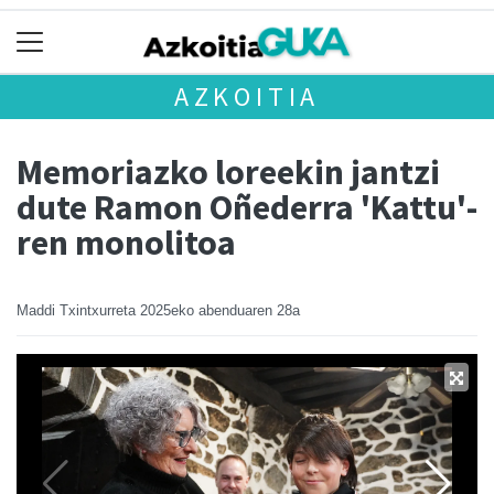
AZKOITIA
Memoriazko loreekin jantzi
dute Ramon Oñederra 'Kattu'-
ren monolitoa
Maddi Txintxurreta
2025eko abenduaren 28a