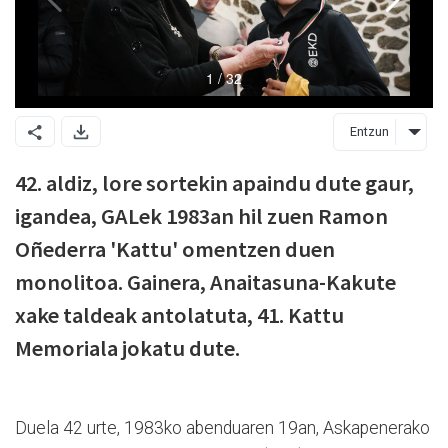
Entzun
42. aldiz, lore sortekin apaindu dute gaur,
igandea, GALek 1983an hil zuen Ramon
Oñederra 'Kattu' omentzen duen
monolitoa. Gainera, Anaitasuna-Kakute
xake taldeak antolatuta, 41. Kattu
Memoriala jokatu dute.
Duela 42 urte, 1983ko abenduaren 19an, Askapenerako