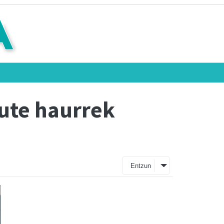
dute haurrek
Entzun