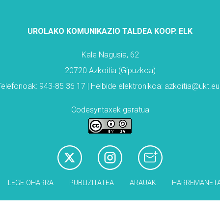
UROLAKO KOMUNIKAZIO TALDEA KOOP. ELK
Kale Nagusia, 62
20720 Azkoitia (Gipuzkoa)
Telefonoak: 943-85 36 17 | Helbide elektronikoa: azkoitia@ukt.eu
Codesyntaxek garatua
LEGE OHARRA
PUBLIZITATEA
ARAUAK
HARREMANET
Babesleak