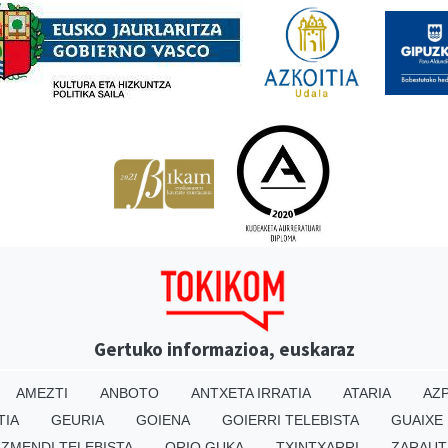
Gertuko informazioa, euskaraz
AMEZTI
ANBOTO
ANTXETA IRRATIA
ATARIA
AZP
TIA
GEURIA
GOIENA
GOIERRI TELEBISTA
GUAIXE
IZMENDI TELEBISTA
ORIO GUKA
TXINTXARRI
ZARAUT