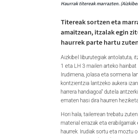
Haurrak titereak marrazten. (Aizkibel
Titereak sortzen eta marr
amaitzean, itzalak egin zi
haurrek parte hartu zuten
Aizkibel liburutegiak antolatuta, 
1 eta LH 3 mailen arteko hainbat 
Irudimena, jolasa eta sormena la
kontzientzia lantzeko aukera iza
harrera handiagoa" dutela antzerk
ematen hasi dira haurren heziketa
Hori hala, tailerrean trebatu zute
material errazak eta erabilgarriak
haurrek. Irudiak sortu eta moztu 