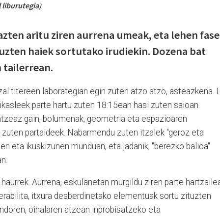
 liburutegia)
azten aritu ziren aurrena umeak, eta lehen fas
tuzten haiek sortutako irudiekin. Dozena bat
 tailerrean.
itzal titereen laborategian egin zuten atzo atzo, asteazkena.
ikasleek parte hartu zuten 18:15ean hasi zuten saioan.
ntzeaz gain, bolumenak, geometria eta espazioaren
n zuten partaideek. Nabarmendu zuten itzalek "geroz eta
ien eta ikuskizunen munduan, eta jadanik, "berezko balioa"
n.
n haurrek. Aurrena, eskulanetan murgildu ziren parte hartzaile
 erabilita, itxura desberdinetako elementuak sortu zituzten
ondoren, oihalaren atzean inprobisatzeko eta