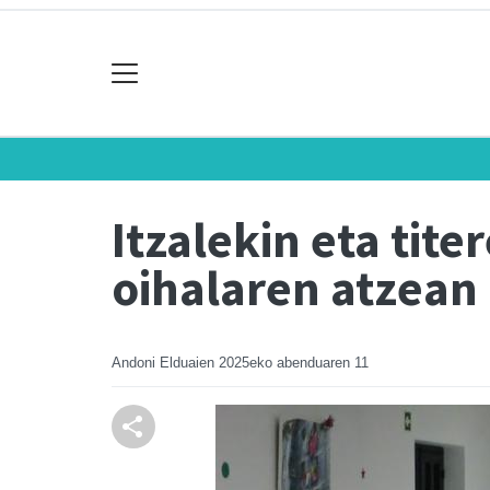
Itzalekin eta tit
oihalaren atzean
Andoni Elduaien
2025eko abenduaren 11