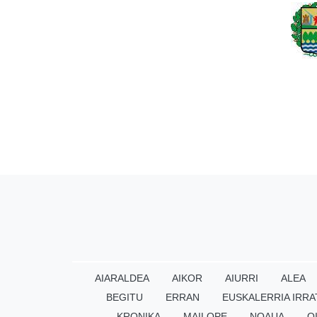
AIARALDEA
AIKOR
AIURRI
ALEA
BEGITU
ERRAN
EUSKALERRIA IRRA
KRONIKA
MAILOPE
NOAUA
O