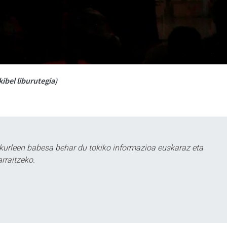
kibel liburutegia)
kurleen babesa behar du tokiko informazioa euskaraz eta
rraitzeko.