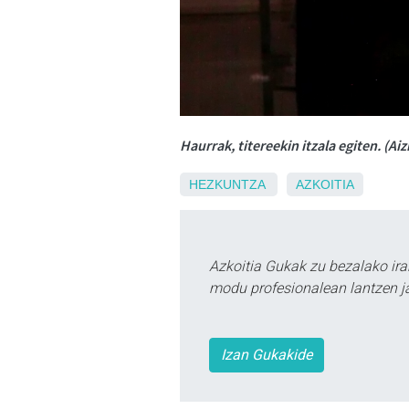
Haurrak, titereekin itzala egiten. (Aiz
HEZKUNTZA
AZKOITIA
Azkoitia Gukak zu bezalako ira
modu profesionalean lantzen ja
Izan Gukakide