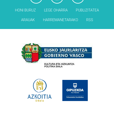
HONI BURUZ
LEGE OHARRA
PUBLIZITATEA
ARAUAK
HARREMANETARAKO
RSS
Babesleak