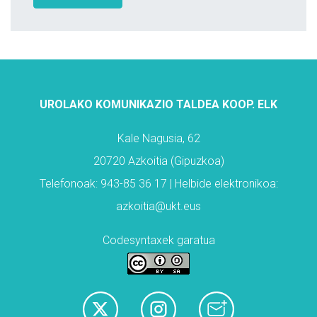
UROLAKO KOMUNIKAZIO TALDEA KOOP. ELK
Kale Nagusia, 62
20720 Azkoitia (Gipuzkoa)
Telefonoak: 943-85 36 17 | Helbide elektronikoa:
azkoitia@ukt.eus
Codesyntaxek garatua