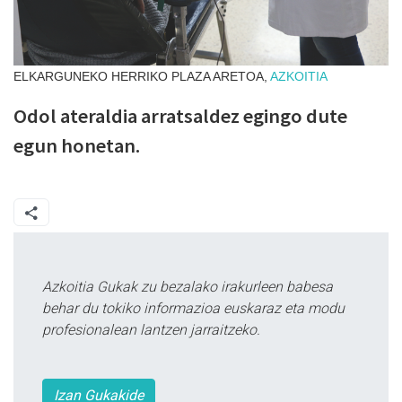
ELKARGUNEKO HERRIKO PLAZA ARETOA,
AZKOITIA
Odol ateraldia arratsaldez egingo dute
egun honetan.
Azkoitia Gukak zu bezalako irakurleen babesa
behar du tokiko informazioa euskaraz eta modu
profesionalean lantzen jarraitzeko.
Izan Gukakide