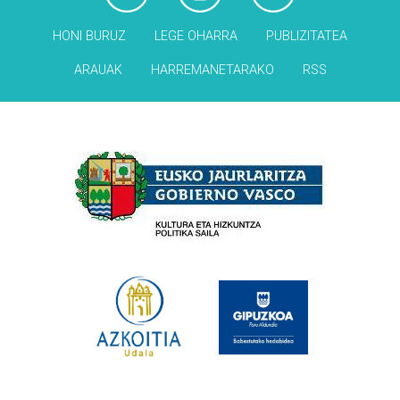
HONI BURUZ
LEGE OHARRA
PUBLIZITATEA
ARAUAK
HARREMANETARAKO
RSS
Babesleak