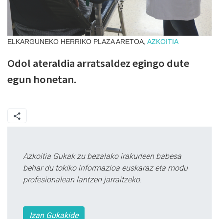
ELKARGUNEKO HERRIKO PLAZA ARETOA,
AZKOITIA
Odol ateraldia arratsaldez egingo dute
egun honetan.
Azkoitia Gukak zu bezalako irakurleen babesa
behar du tokiko informazioa euskaraz eta modu
profesionalean lantzen jarraitzeko.
Izan Gukakide