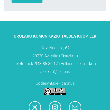
UROLAKO KOMUNIKAZIO TALDEA KOOP. ELK
Kale Nagusia, 62
20720 Azkoitia (Gipuzkoa)
Telefonoak: 943-85 36 17 | Helbide elektronikoa:
azkoitia@ukt.eus
Codesyntaxek garatua