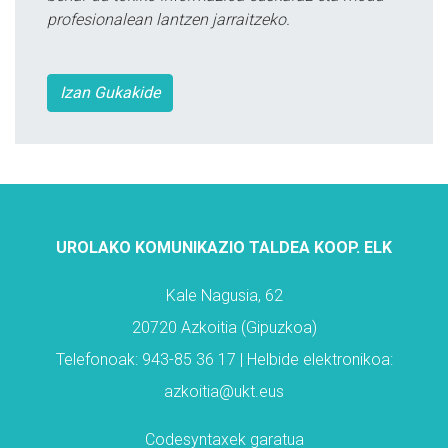
profesionalean lantzen jarraitzeko.
Izan Gukakide
UROLAKO KOMUNIKAZIO TALDEA KOOP. ELK
Kale Nagusia, 62
20720 Azkoitia (Gipuzkoa)
Telefonoak: 943-85 36 17 | Helbide elektronikoa:
azkoitia@ukt.eus
Codesyntaxek garatua