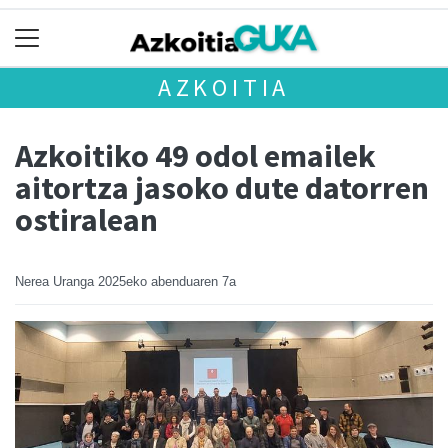
AZKOITIA
Azkoitiko 49 odol emailek
aitortza jasoko dute datorren
ostiralean
Nerea Uranga
2025eko abenduaren 7a