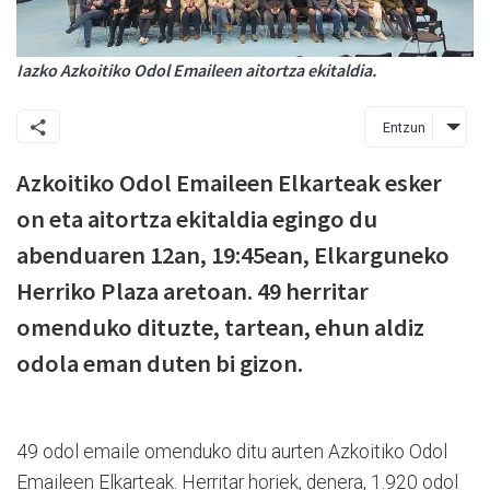
Iazko Azkoitiko Odol Emaileen aitortza ekitaldia.
Entzun
Azkoitiko Odol Emaileen Elkarteak esker
on eta aitortza ekitaldia egingo du
abenduaren 12an, 19:45ean, Elkarguneko
Herriko Plaza aretoan. 49 herritar
omenduko dituzte, tartean, ehun aldiz
odola eman duten bi gizon.
49 odol emaile omenduko ditu aurten Azkoitiko Odol
Emaileen Elkarteak. Herritar horiek, denera, 1.920 odol