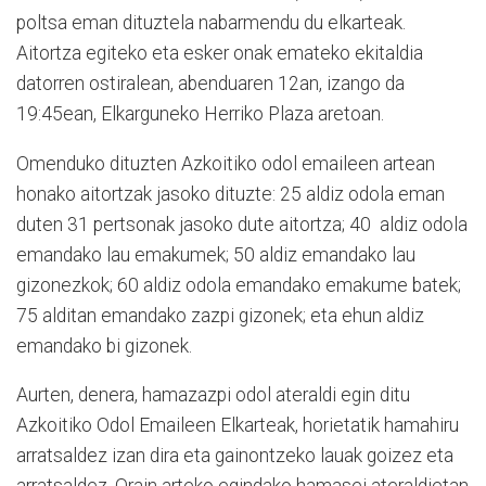
poltsa eman dituztela nabarmendu du elkarteak.
Aitortza egiteko eta esker onak emateko ekitaldia
datorren ostiralean, abenduaren 12an, izango da
19:45ean, Elkarguneko Herriko Plaza aretoan.
Omenduko dituzten Azkoitiko odol emaileen artean
honako aitortzak jasoko dituzte: 25 aldiz odola eman
duten 31 pertsonak jasoko dute aitortza; 40 aldiz odola
emandako lau emakumek; 50 aldiz emandako lau
gizonezkok; 60 aldiz odola emandako emakume batek;
75 alditan emandako zazpi gizonek; eta ehun aldiz
emandako bi gizonek.
Aurten, denera, hamazazpi odol ateraldi egin ditu
Azkoitiko Odol Emaileen Elkarteak, horietatik hamahiru
arratsaldez izan dira eta gainontzeko lauak goizez eta