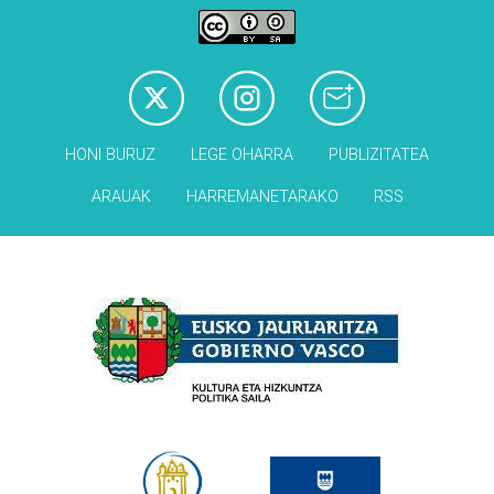
HONI BURUZ
LEGE OHARRA
PUBLIZITATEA
ARAUAK
HARREMANETARAKO
RSS
Babesleak