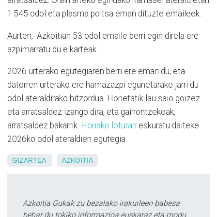
arratsaldez. Orain arteko egindako hamasei ateraldietan
1.545 odol eta plasma poltsa eman dituzte emaileek.
Aurten, Azkoitian 53 odol emaile berri egin direla ere
azpimarratu du elkarteak.
2026 urterako egutegiaren berri ere eman du, eta
datorren urterako ere hamazazpi egunetarako jarri du
odol ateraldirako hitzordua. Horietatik lau saio goizez
eta arratsaldez izango dira, eta gainontzekoak,
arratsaldez bakarrik.
Honako loturan
eskuratu daiteke
2026ko odol ateraldien egutegia.
GIZARTEA
AZKOITIA
Azkoitia Gukak zu bezalako irakurleen babesa
behar du tokiko informazioa euskaraz eta modu