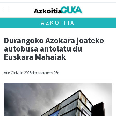
AZKOITIA
Durangoko Azokara joateko
autobusa antolatu du
Euskara Mahaiak
Ane Olaizola
2025eko azaroaren 25a