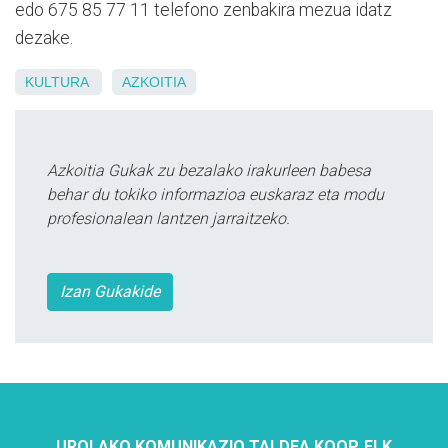
edo 675 85 77 11 telefono zenbakira mezua idatz
dezake.
KULTURA
AZKOITIA
Azkoitia Gukak zu bezalako irakurleen babesa
behar du tokiko informazioa euskaraz eta modu
profesionalean lantzen jarraitzeko.
Izan Gukakide
UROLAKO KOMUNIKAZIO TALDEA KOOP. ELK