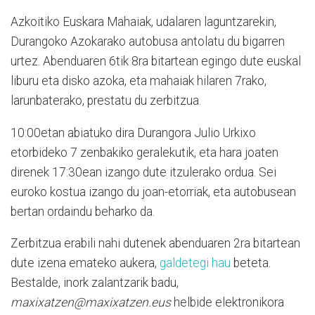
Azkoitiko Euskara Mahaiak, udalaren laguntzarekin,
Durangoko Azokarako autobusa antolatu du bigarren
urtez. Abenduaren 6tik 8ra bitartean egingo dute euskal
liburu eta disko azoka, eta mahaiak hilaren 7rako,
larunbaterako, prestatu du zerbitzua.
10:00etan abiatuko dira Durangora Julio Urkixo
etorbideko 7 zenbakiko geralekutik, eta hara joaten
direnek 17:30ean izango dute itzulerako ordua. Sei
euroko kostua izango du joan-etorriak, eta autobusean
bertan ordaindu beharko da.
Zerbitzua erabili nahi dutenek abenduaren 2ra bitartean
dute izena emateko aukera,
galdetegi hau
beteta.
Bestalde, inork zalantzarik badu,
maxixatzen@maxixatzen.eus
helbide elektronikora