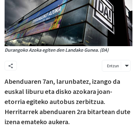
Durangoko Azoka egiten den Landako Gunea. (DA)
Entzun
Abenduaren 7an, larunbatez, izango da
euskal liburu eta disko azokara joan-
etorria egiteko autobus zerbitzua.
Herritarrek abenduaren 2ra bitartean dute
izena emateko aukera.