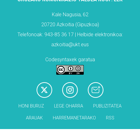
Kale Nagusia, 62
20720 Azkoitia (Gipuzkoa)
Telefonoak: 943-85 36 17 | Helbide elektronikoa:
azkoitia@ukt.eus
Codesyntaxek garatua
HONI BURUZ
LEGE OHARRA
PUBLIZITATEA
ARAUAK
HARREMANETARAKO
RSS
Babesleak