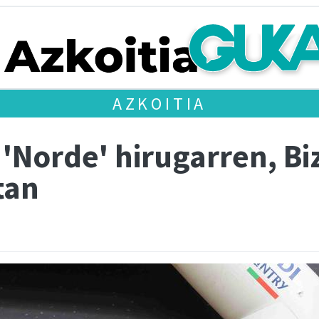
AZKOITIA
'Norde' hirugarren, Bi
tan