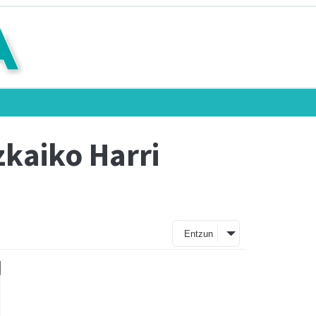
zkaiko Harri
Entzun