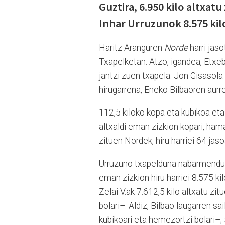
Guztira, 6.950 kilo altxatu
Inhar Urruzunok 8.575 kilo
Haritz Aranguren
Norde
harri jaso
Txapelketan. Atzo, igandea, Etxeb
jantzi zuen txapela. Jon Gisasola
hirugarrena, Eneko Bilbaoren aurre
112,5 kiloko kopa eta kubikoa eta 
altxaldi eman zizkion kopari, hama
zituen Nordek, hiru harriei 64 jas
Urruzuno txapelduna nabarmendu ze
eman zizkion hiru harriei 8.575 ki
Zelai V.ak 7.612,5 kilo altxatu zi
bolari–. Aldiz, Bilbao laugarren s
kubikoari eta hemezortzi bolari–; 