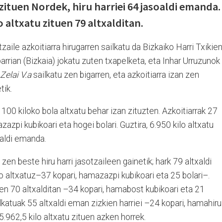
 zituen Nordek, hiru harriei 64 jasoaldi emanda.
 altxatu zituen 79 altxalditan.
tzaile azkoitiarra hirugarren sailkatu da Bizkaiko Harri Txikie
arrian (Bizkaia) jokatu zuten txapelketa, eta Inhar Urruzunok
Zelai V.a
sailkatu zen bigarren, eta azkoitiarra izan zen
tik.
100 kiloko bola altxatu behar izan zituzten. Azkoitiarrak 27
zazpi kubikoari eta hogei bolari. Guztira, 6.950 kilo altxatu
oaldi emanda.
n beste hiru harri jasotzaileen gainetik; hark 79 altxaldi
lo altxatuz–37 kopari, hamazazpi kubikoari eta 25 bolari–.
tuen 70 altxalditan –34 kopari, hamabost kubikoari eta 21
ailkatuak 55 altxaldi eman zizkien harriei –24 kopari, hamahiru
5.962,5 kilo altxatu zituen azken horrek.