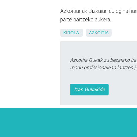
Azkoitiarrak Bizkaian du egina har
parte hartzeko aukera.
KIROLA
AZKOITIA
Azkoitia Gukak zu bezalako ira
modu profesionalean lantzen ja
Izan Gukakide