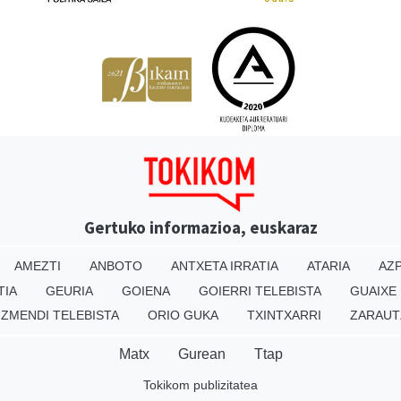
Gertuko informazioa, euskaraz
AMEZTI
ANBOTO
ANTXETA IRRATIA
ATARIA
AZP
TIA
GEURIA
GOIENA
GOIERRI TELEBISTA
GUAIXE
IZMENDI TELEBISTA
ORIO GUKA
TXINTXARRI
ZARAUT
Matx
Gurean
Ttap
Tokikom publizitatea