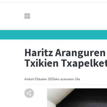
Haritz Aranguren 
Txikien Txapelke
Andoni Elduaien
2025eko azaroaren 24a