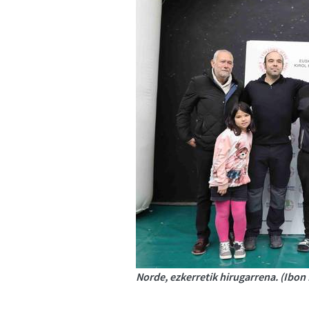
Norde, ezkerretik hirugarrena. (Ibon