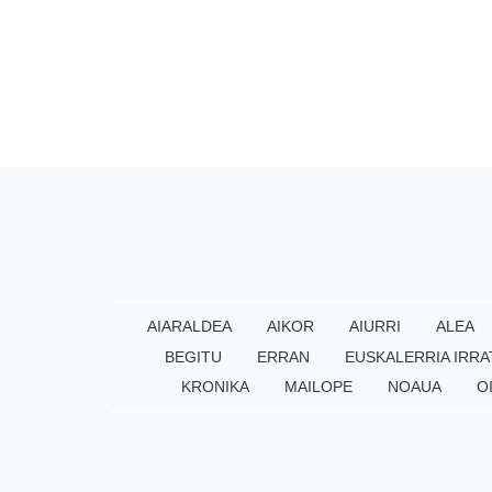
AIARALDEA
AIKOR
AIURRI
ALEA
BEGITU
ERRAN
EUSKALERRIA IRRA
KRONIKA
MAILOPE
NOAUA
O