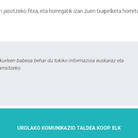
ri jasotzeko fitxa, eta horregatik izan zuen txapelketa horret
kurleen babesa behar du tokiko informazioa euskaraz eta
rraitzeko.
UROLAKO KOMUNIKAZIO TALDEA KOOP. ELK