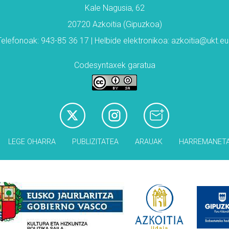
Kale Nagusia, 62
20720 Azkoitia (Gipuzkoa)
Telefonoak: 943-85 36 17 | Helbide elektronikoa: azkoitia@ukt.eu
Codesyntaxek garatua
LEGE OHARRA
PUBLIZITATEA
ARAUAK
HARREMANET
Babesleak