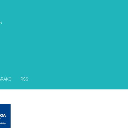
s
ARAKO
RSS