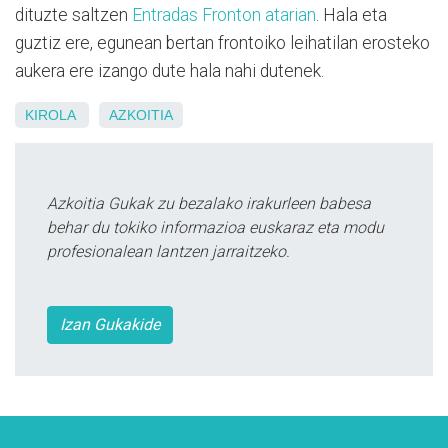
dituzte saltzen
Entradas Fronton atarian
. Hala eta
guztiz ere, egunean bertan frontoiko leihatilan erosteko
aukera ere izango dute hala nahi dutenek.
KIROLA
AZKOITIA
Azkoitia Gukak zu bezalako irakurleen babesa
behar du tokiko informazioa euskaraz eta modu
profesionalean lantzen jarraitzeko.
Izan Gukakide