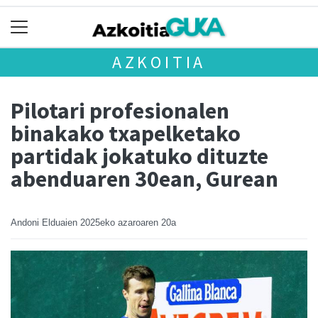
AZKOITIA
Pilotari profesionalen
binakako txapelketako
partidak jokatuko dituzte
abenduaren 30ean, Gurean
Andoni Elduaien
2025eko azaroaren 20a