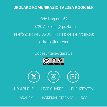
UROLAKO KOMUNIKAZIO TALDEA KOOP. ELK
Kale Nagusia, 62
20720 Azkoitia (Gipuzkoa)
Telefonoak: 943-85 36 17 | Helbide elektronikoa:
azkoitia@ukt.eus
Codesyntaxek garatua
HONI BURUZ
LEGE OHARRA
PUBLIZITATEA
ARAUAK
HARREMANETARAKO
RSS