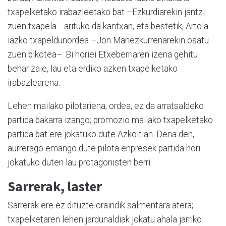
txapelketako irabazleetako bat –Ezkurdiarekin jantzi
zuen txapela– arituko da kantxan, eta bestetik, Artola
iazko txapeldunordea –Jon Mariezkurrenarekin osatu
zuen bikotea–. Bi horiei Etxeberriaren izena gehitu
behar zaie, lau eta erdiko azken txapelketako
irabazlearena.
Lehen mailako pilotariena, ordea, ez da arratsaldeko
partida bakarra izango; promozio mailako txapelketako
partida bat ere jokatuko dute Azkoitian. Dena den,
aurrerago emango dute pilota enpresek partida hori
jokatuko duten lau protagonisten berri.
Sarrerak, laster
Sarrerak ere ez dituzte oraindik salmentara atera;
txapelketaren lehen jardunaldiak jokatu ahala jarriko