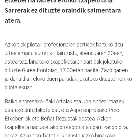
Sarrerak ez dituzte oraindik salmentara
atera.
Azkoitiak pilotari profesionalen partidak hartuko ditu
urtea amaitu aurretik. Hain justu, abenduaren 30ean,
asteartez, binakako txapelketaren partidak jokatuko
dituzte Gurea frontoian, 17:00etan hasita. Zazpigarren
jardunaldia irekiko duen partidak jokatuko dituzte herriko
pilotalekuan.
Baiko enpresako Iñaki Artolak eta Jon Ander Imazek
osatuko dute bikote bat, eta Aspe enpresako Peio
Etxeberriak eta Beñat Rezustak bestea. Azken
txapelketa nagusietako protagonista ugari izango dira,
beraz, Azkoitian: batetik, Rezusta iazko binakako