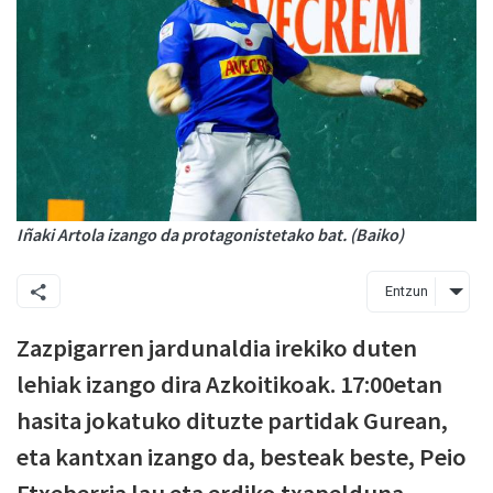
Iñaki Artola izango da protagonistetako bat. (Baiko)
Entzun
Zazpigarren jardunaldia irekiko duten
lehiak izango dira Azkoitikoak. 17:00etan
hasita jokatuko dituzte partidak Gurean,
eta kantxan izango da, besteak beste, Peio
Etxeberria lau eta erdiko txapelduna.