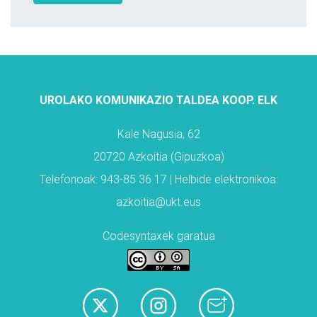
UROLAKO KOMUNIKAZIO TALDEA KOOP. ELK
Kale Nagusia, 62
20720 Azkoitia (Gipuzkoa)
Telefonoak: 943-85 36 17 | Helbide elektronikoa:
azkoitia@ukt.eus
Codesyntaxek garatua