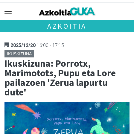
AZKOITIA
2025/12/20
16:00 - 17:15
IKUSKIZUNA
Ikuskizuna: Porrotx,
Marimotots, Pupu eta Lore
pailazoen 'Zerua lapurtu
dute'