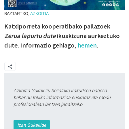
BAZTARTXO,
AZKOITIA
Katxiporreta kooperatibako pailazoek
Zerua lapurtu dute
ikuskizuna aurkeztuko
dute. Informazio gehiago,
hemen
.
Azkoitia Gukak zu bezalako irakurleen babesa
behar du tokiko informazioa euskaraz eta modu
profesionalean lantzen jarraitzeko.
Izan Gukakide