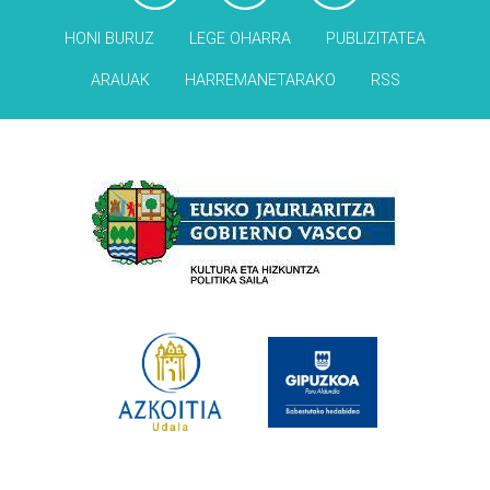
HONI BURUZ
LEGE OHARRA
PUBLIZITATEA
ARAUAK
HARREMANETARAKO
RSS
Babesleak