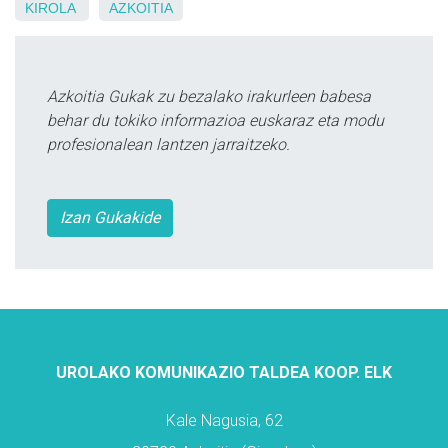
KIROLA
AZKOITIA
Azkoitia Gukak zu bezalako irakurleen babesa
behar du tokiko informazioa euskaraz eta modu
profesionalean lantzen jarraitzeko.
Izan Gukakide
UROLAKO KOMUNIKAZIO TALDEA KOOP. ELK
Kale Nagusia, 62