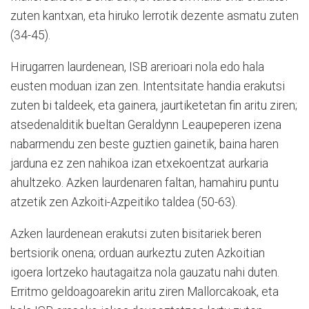
zuten kantxan, eta hiruko lerrotik dezente asmatu zuten
(34-45).
Hirugarren laurdenean, ISB arerioari nola edo hala
eusten moduan izan zen. Intentsitate handia erakutsi
zuten bi taldeek, eta gainera, jaurtiketetan fin aritu ziren;
atsedenalditik bueltan Geraldynn Leaupeperen izena
nabarmendu zen beste guztien gainetik, baina haren
jarduna ez zen nahikoa izan etxekoentzat aurkaria
ahultzeko. Azken laurdenaren faltan, hamahiru puntu
atzetik zen Azkoiti-Azpeitiko taldea (50-63).
Azken laurdenean erakutsi zuten bisitariek beren
bertsiorik onena; orduan aurkeztu zuten Azkoitian
igoera lortzeko hautagaitza nola gauzatu nahi duten.
Erritmo geldoagoarekin aritu ziren Mallorcakoak, eta