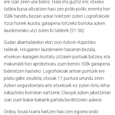
ere izan ziren une batez. Hala eta guztiz ere, etxeko
taldea burua altxatzen hasi zen poliki-poliki; errenta hori
ISBk handitu bezain azkar txikitzen zuten Logroñokoek.
Itzuli horiek ikusita, garaipena lortzeko borroka azken
laurdenerako utzi zuten bi taldeek (51-56).
Gudari abantailarekin ekin zion Azkoiti-Azpeitiko
taldeak. Hirugarren laurdenaren hasieran bezala,
etxekoei ikaragarri kostatu zitzaien puntuak batzea, eta
makurraldi hori aprobetxatu zuen berriro ISBk garaipena
bideratzen hasteko. Logroñokoak artean punturik ere
pilatu gabe zeudela, otsoak 11 puntura urrundu ziren.
Azken segundoetara arte etxekoek ez zuten lortu lehia
irabazteko borrokan sartzerik; Clavijok azken jabetzetan
izan zuen bakar-bakarrik partida berdintzeko aukera.
Ordea, itxura txarra hartzen hasi zen egoera ondo