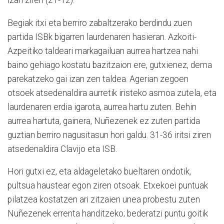
izan ziren (21-12).
Begiak itxi eta berriro zabaltzerako berdindu zuen
partida ISBk bigarren laurdenaren hasieran. Azkoiti-
Azpeitiko taldeari markagailuan aurrea hartzea nahi
baino gehiago kostatu bazitzaion ere, gutxienez, dema
parekatzeko gai izan zen taldea. Agerian zegoen
otsoek atsedenaldira aurretik iristeko asmoa zutela, eta
laurdenaren erdia igarota, aurrea hartu zuten. Behin
aurrea hartuta, gainera, Nuñezenek ez zuten partida
guztian berriro nagusitasun hori galdu. 31-36 iritsi ziren
atsedenaldira Clavijo eta ISB.
Hori gutxi ez, eta aldageletako bueltaren ondotik,
pultsua haustear egon ziren otsoak. Etxekoei puntuak
pilatzea kostatzen ari zitzaien unea probestu zuten
Nuñezenek errenta handitzeko; bederatzi puntu goitik