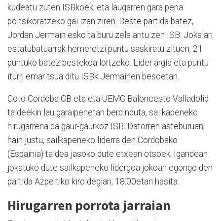
kudeatu zuten ISBkoek, eta laugarren garaipena
poltsikoratzeko gai izan ziren. Beste partida batez,
Jordan Jermain eskolta buru zela aritu zen ISB. Jokalari
estatubatuarrak hemeretzi puntu saskiratu zituen, 21
puntuko batez bestekoa lortzeko. Lider argia eta puntu
iturri emaritsua ditu ISBk Jermainen besoetan.
Coto Cordoba CB eta eta UEMC Baloncesto Valladolid
taldeekin lau garaipenetan berdinduta, sailkapeneko
hirugarrena da gaur-gaurkoz ISB. Datorren asteburuan,
hain justu, sailkapeneko liderra den Cordobako
(Espainia) taldea jasoko dute etxean otsoek. Igandean
jokatuko dute sailkapeneko lidergoa jokoan egongo den
partida Azpeitiko kiroldegian, 18:00etan hasita.
Hirugarren porrota jarraian