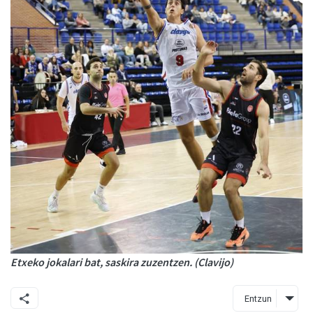
Etxeko jokalari bat, saskira zuzentzen. (Clavijo)
Entzun