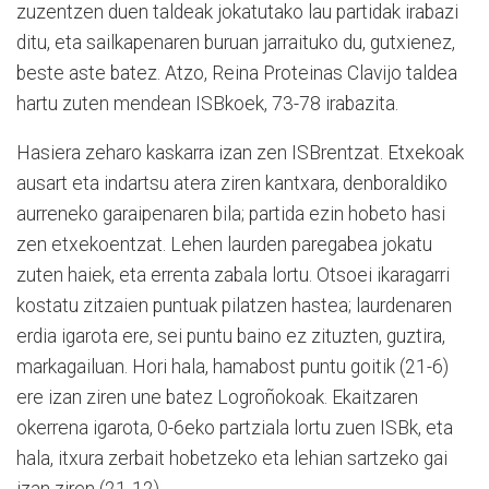
zuzentzen duen taldeak jokatutako lau partidak irabazi
ditu, eta sailkapenaren buruan jarraituko du, gutxienez,
beste aste batez. Atzo, Reina Proteinas Clavijo taldea
hartu zuten mendean ISBkoek, 73-78 irabazita.
Hasiera zeharo kaskarra izan zen ISBrentzat. Etxekoak
ausart eta indartsu atera ziren kantxara, denboraldiko
aurreneko garaipenaren bila; partida ezin hobeto hasi
zen etxekoentzat. Lehen laurden paregabea jokatu
zuten haiek, eta errenta zabala lortu. Otsoei ikaragarri
kostatu zitzaien puntuak pilatzen hastea; laurdenaren
erdia igarota ere, sei puntu baino ez zituzten, guztira,
markagailuan. Hori hala, hamabost puntu goitik (21-6)
ere izan ziren une batez Logroñokoak. Ekaitzaren
okerrena igarota, 0-6eko partziala lortu zuen ISBk, eta
hala, itxura zerbait hobetzeko eta lehian sartzeko gai