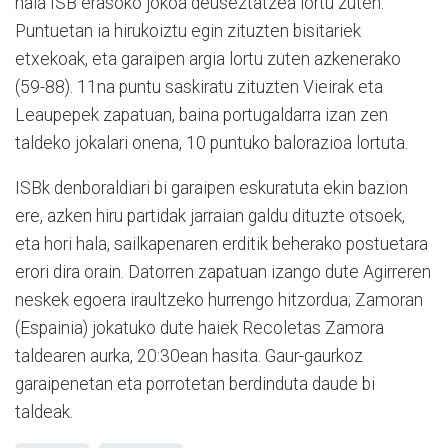
hala ISB erasoko jokoa deuseztatzea lortu zuten.
Puntuetan ia hirukoiztu egin zituzten bisitariek
etxekoak, eta garaipen argia lortu zuten azkenerako
(59-88). 11na puntu saskiratu zituzten Vieirak eta
Leaupepek zapatuan, baina portugaldarra izan zen
taldeko jokalari onena, 10 puntuko balorazioa lortuta.
ISBk denboraldiari bi garaipen eskuratuta ekin bazion
ere, azken hiru partidak jarraian galdu dituzte otsoek,
eta hori hala, sailkapenaren erditik beherako postuetara
erori dira orain. Datorren zapatuan izango dute Agirreren
neskek egoera iraultzeko hurrengo hitzordua; Zamoran
(Espainia) jokatuko dute haiek Recoletas Zamora
taldearen aurka, 20:30ean hasita. Gaur-gaurkoz
garaipenetan eta porrotetan berdinduta daude bi
taldeak.