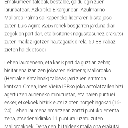
Emakumeen taldeak, bestalde, galdu egin zuen
larunbatean, Azkoitiko Elkargunean. Azulmarino
Mallorca Palma sailkapeneko liderraren bisita jaso
zuten Luis Agirre
Katxi
-renek bosgarren jardunaldiari
zegokion partidan, eta bisitariek nagusitasunez erakutsi
zuten mailaz igotzen hautagaiak direla; 59-88 irabazi
zieten haiek otsoei.
Lehen laurdenean, eta kasik partida guztian zehar,
bisitariena izan zen jokoaren ekimena; Mallorcako
(Herrialde Katalanak) taldeak jarri zuen erritmoa
kantxan. Ordea, Ines Vieira ISBko joko antolatzailea bizi
agertu zen aurreneko minutuetan, eta haren puntuei
esker, etxekoek bizirik eutsi zioten norgehiagokari (16-
24). Lehen laurdena amaitzean zortzi puntuko errenta
zena, atsedenaldirako 11 puntura luzatu zuten
Mallorcakoek. Dena den, bi taldeek maila ona erakutsi