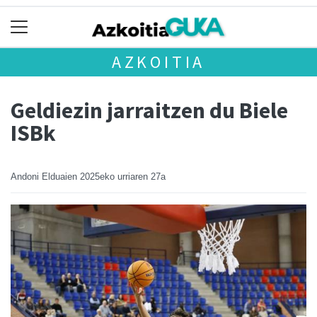
AZKOITIA
Geldiezin jarraitzen du Biele
ISBk
Andoni Elduaien
2025eko urriaren 27a