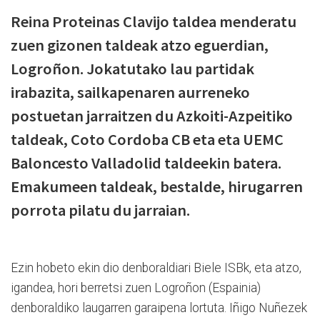
Reina Proteinas Clavijo taldea menderatu
zuen gizonen taldeak atzo eguerdian,
Logroñon. Jokatutako lau partidak
irabazita, sailkapenaren aurreneko
postuetan jarraitzen du Azkoiti-Azpeitiko
taldeak, Coto Cordoba CB eta eta UEMC
Baloncesto Valladolid taldeekin batera.
Emakumeen taldeak, bestalde, hirugarren
porrota pilatu du jarraian.
Ezin hobeto ekin dio denboraldiari Biele ISBk, eta atzo,
igandea, hori berretsi zuen Logroñon (Espainia)
denboraldiko laugarren garaipena lortuta. Iñigo Nuñezek