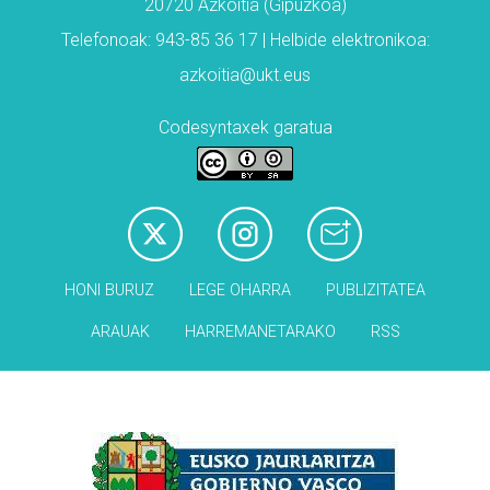
20720 Azkoitia (Gipuzkoa)
Telefonoak: 943-85 36 17 | Helbide elektronikoa:
azkoitia@ukt.eus
Codesyntaxek garatua
HONI BURUZ
LEGE OHARRA
PUBLIZITATEA
ARAUAK
HARREMANETARAKO
RSS
Babesleak