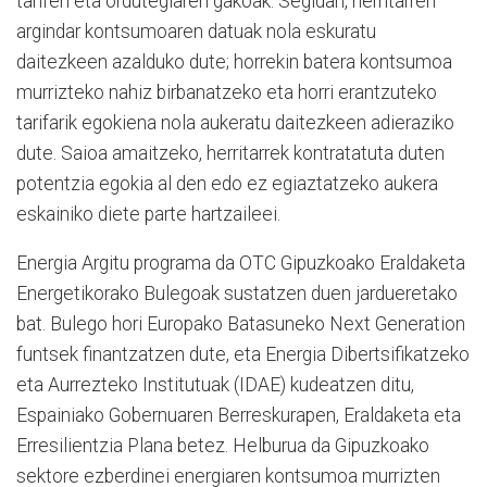
tarifen eta ordutegiaren gakoak. Segidan, herritarren
argindar kontsumoaren datuak nola eskuratu
daitezkeen azalduko dute; horrekin batera kontsumoa
murrizteko nahiz birbanatzeko eta horri erantzuteko
tarifarik egokiena nola aukeratu daitezkeen adieraziko
dute. Saioa amaitzeko, herritarrek kontratatuta duten
potentzia egokia al den edo ez egiaztatzeko aukera
eskainiko diete parte hartzaileei.
Energia Argitu programa da OTC Gipuzkoako Eraldaketa
Energetikorako Bulegoak sustatzen duen jardueretako
bat. Bulego hori Europako Batasuneko Next Generation
funtsek finantzatzen dute, eta Energia Dibertsifikatzeko
eta Aurrezteko Institutuak (IDAE) kudeatzen ditu,
Espainiako Gobernuaren Berreskurapen, Eraldaketa eta
Erresilientzia Plana betez.
H
elburua da Gipuzkoako
sektore ezberdinei energiaren kontsumoa murrizten