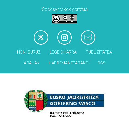
Codesyntaxek garatua
HONI BURUZ
LEGE OHARRA
PUBLIZITATEA
ARAUAK
HARREMANETARAKO
RSS
Babesleak