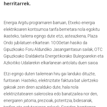
herritarrek.
Energia Argitu programaren barruan,
Etxeko energia
elektrikoaren kontsumoa tarifa berrietara nola egokitu
ikasteko, tailerra egingo dute etzi, asteazkena, Plaza
Ondo jubilatuen elkartean. 10:00etan hasiko da
Gipuzkoako Foru Aldundiko Jasangarritasun sailak, OTC
Gipuzkoako Eraldaketa Energetikorako Bulegoarekin eta
Azkoitiko Udalarekin elkarlanean antolatu duen saioa.
Etzi egingo duten tailerrean hiru gai landuko dituzte,
funtsean. Hasteko, elektrizitate faktura bat ulertzeko
gakoak zein diren azalduko dute, hala nola
elektrizitatearen saleroslea edo banatzailea nor den,
energiaren jatorria, prezioak, potentzia, bidesariak,