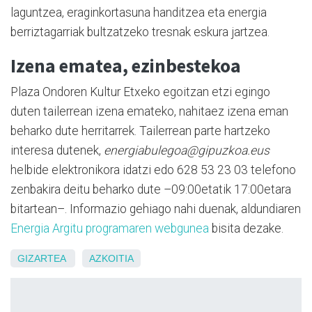
laguntzea, eraginkortasuna handitzea eta energia
berriztagarriak bultzatzeko tresnak eskura jartzea.
Izena ematea, ezinbestekoa
Plaza Ondoren Kultur Etxeko egoitzan etzi egingo
duten tailerrean izena emateko, nahitaez izena eman
beharko dute herritarrek. Tailerrean parte hartzeko
interesa dutenek,
energiabulegoa@gipuzkoa.eus
helbide elektronikora idatzi edo 628 53 23 03 telefono
zenbakira deitu beharko dute –09:00etatik 17:00etara
bitartean–. Informazio gehiago nahi duenak, aldundiaren
Energia Argitu programaren webgunea
bisita dezake.
GIZARTEA
AZKOITIA