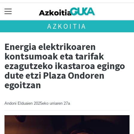
AZKOITIA
Energia elektrikoaren
kontsumoak eta tarifak
ezagutzeko ikastaroa egingo
dute etzi Plaza Ondoren
egoitzan
Andoni Elduaien
2025eko urriaren 27a