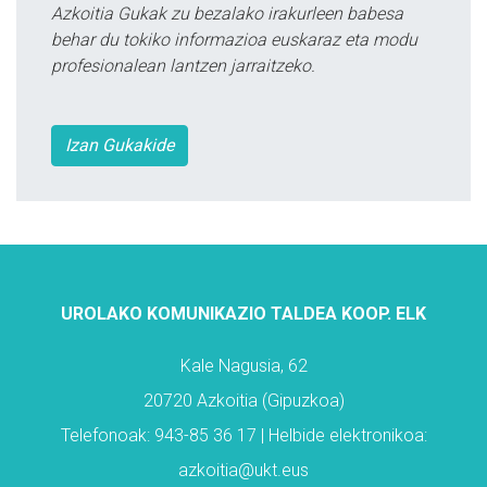
Azkoitia Gukak zu bezalako irakurleen babesa
behar du tokiko informazioa euskaraz eta modu
profesionalean lantzen jarraitzeko.
Izan Gukakide
UROLAKO KOMUNIKAZIO TALDEA KOOP. ELK
Kale Nagusia, 62
20720 Azkoitia (Gipuzkoa)
Telefonoak: 943-85 36 17 | Helbide elektronikoa:
azkoitia@ukt.eus