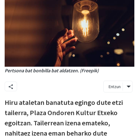
Pertsona bat bonbilla bat aldatzen. (Freepik)
Entzun
Hiru ataletan banatuta egingo dute etzi
tailerra, Plaza Ondoren Kultur Etxeko
egoitzan. Tailerrean izena emateko,
nahitaez izena eman beharko dute