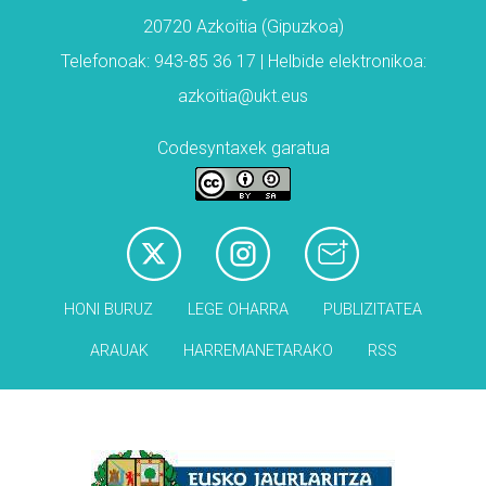
20720 Azkoitia (Gipuzkoa)
Telefonoak: 943-85 36 17 | Helbide elektronikoa:
azkoitia@ukt.eus
Codesyntaxek garatua
HONI BURUZ
LEGE OHARRA
PUBLIZITATEA
ARAUAK
HARREMANETARAKO
RSS
Babesleak