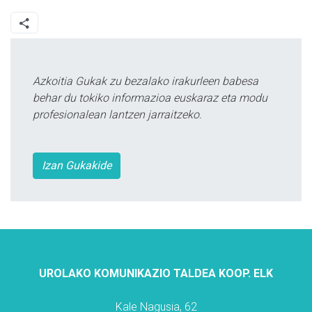
Azkoitia Gukak zu bezalako irakurleen babesa
behar du tokiko informazioa euskaraz eta modu
profesionalean lantzen jarraitzeko.
Izan Gukakide
UROLAKO KOMUNIKAZIO TALDEA KOOP. ELK
Kale Nagusia, 62