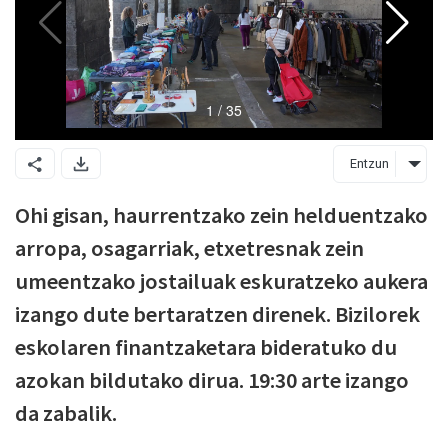
Entzun
Ohi gisan, haurrentzako zein helduentzako
arropa, osagarriak, etxetresnak zein
umeentzako jostailuak eskuratzeko aukera
izango dute bertaratzen direnek. Bizilorek
eskolaren finantzaketara bideratuko du
azokan bildutako dirua. 19:30 arte izango
da zabalik.