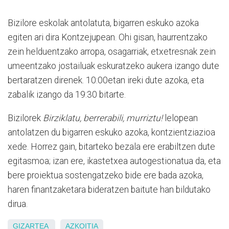
Bizilore eskolak antolatuta, bigarren eskuko azoka
egiten ari dira Kontzejupean. Ohi gisan, haurrentzako
zein helduentzako arropa, osagarriak, etxetresnak zein
umeentzako jostailuak eskuratzeko aukera izango dute
bertaratzen direnek. 10:00etan ireki dute azoka, eta
zabalik izango da 19:30 bitarte.
Bizilorek
Birziklatu, berrerabili, murriztu!
lelopean
antolatzen du bigarren eskuko azoka, kontzientziazioa
xede. Horrez gain, bitarteko bezala ere erabiltzen dute
egitasmoa; izan ere, ikastetxea autogestionatua da, eta
bere proiektua sostengatzeko bide ere bada azoka,
haren finantzaketara bideratzen baitute han bildutako
dirua.
GIZARTEA
AZKOITIA