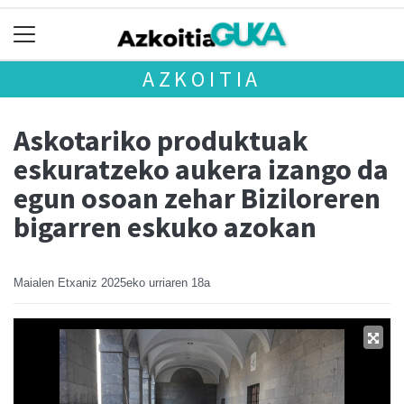
AZKOITIA
Askotariko produktuak
eskuratzeko aukera izango da
egun osoan zehar Biziloreren
bigarren eskuko azokan
Maialen Etxaniz
2025eko urriaren 18a