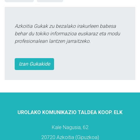
Azkoitia Gukak zu bezalako irakurleen babesa
behar du tokiko informazioa euskaraz eta modu
profesionalean lantzen jarraitzeko.
Izan Gukakide
UROLAKO KOMUNIKAZIO TALDEA KOOP. ELK
Kale Nagusia, 62
20720 Azkoitia (Gipuzkoa)