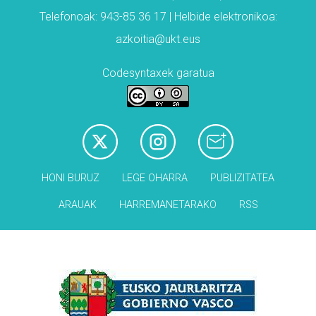
Telefonoak: 943-85 36 17 | Helbide elektronikoa:
azkoitia@ukt.eus
Codesyntaxek garatua
HONI BURUZ
LEGE OHARRA
PUBLIZITATEA
ARAUAK
HARREMANETARAKO
RSS
Babesleak