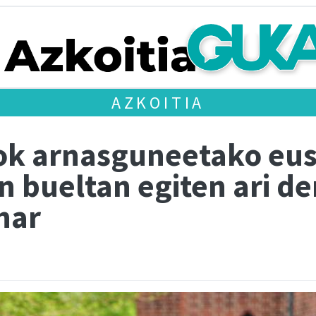
AZKOITIA
ok arnasguneetako eu
n bueltan egiten ari de
har