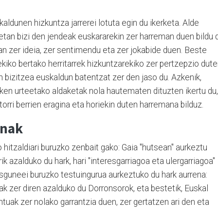
dunen hizkuntza jarrerei lotuta egin du ikerketa. Alde
etan bizi den jendeak euskararekin zer harreman duen bildu 
tan zer ideia, zer sentimendu eta zer jokabide duen. Beste
iekiko bertako herritarrek hizkuntzarekiko zer pertzepzio dut
an bizitzea euskaldun batentzat zer den jaso du. Azkenik,
ken urteetako aldaketak nola hautematen dituzten ikertu du,
orri berrien eragina eta horiekin duten harremana bilduz.
unak
 hitzaldiari buruzko zenbait gako: Gaia "hutsean" aurkeztu
ik azalduko du hark, hari "interesgarriagoa eta ulergarriagoa"
asguneei buruzko testuingurua aurkeztuko du hark aurrena:
ak zer diren azalduko du Dorronsorok, eta bestetik, Euskal
tuak zer nolako garrantzia duen, zer gertatzen ari den eta