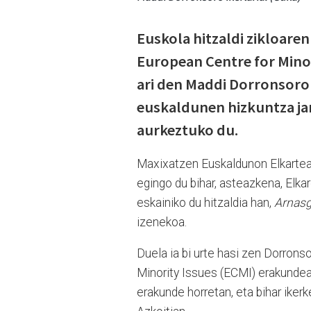
Euskola hitzaldi zikloaren
European Centre for Minor
ari den Maddi Dorronsoro
euskaldunen hizkuntza jar
aurkeztuko du.
Maxixatzen Euskaldunon Elkarteak 
egingo du bihar, asteazkena, Elka
eskainiko du hitzaldia han,
Arnasg
izenekoa.
Duela ia bi urte hasi zen Dorrons
Minority Issues (ECMI) erakundean
erakunde horretan, eta bihar ikerk