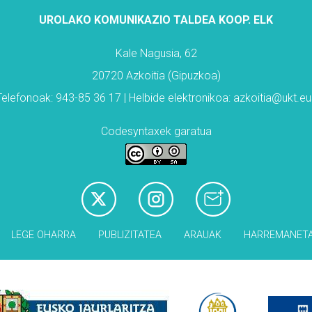
UROLAKO KOMUNIKAZIO TALDEA KOOP. ELK
Kale Nagusia, 62
20720 Azkoitia (Gipuzkoa)
Telefonoak: 943-85 36 17 | Helbide elektronikoa: azkoitia@ukt.eu
Codesyntaxek garatua
LEGE OHARRA
PUBLIZITATEA
ARAUAK
HARREMANET
Babesleak