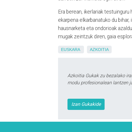
Era berean, ikerlariak testuinguru 
ekarpena elkarbanatuko du bihar, 
hausnarketa eta ondorioak azaldu
mugak zeintzuk diren, gaia esplor
EUSKARA
AZKOITIA
Azkoitia Gukak zu bezalako ira
modu profesionalean lantzen ja
Izan Gukakide