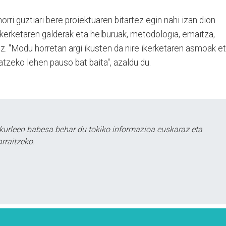
horri guztiari bere proiektuaren bitartez egin nahi izan dion
ikerketaren galderak eta helburuak, metodologia, emaitza,
z. "Modu horretan argi ikusten da nire ikerketaren asmoak e
atzeko lehen pauso bat baita", azaldu du.
kurleen babesa behar du tokiko informazioa euskaraz eta
rraitzeko.