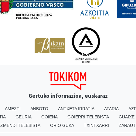
Gertuko informazioa, euskaraz
AMEZTI
ANBOTO
ANTXETA IRRATIA
ATARIA
AZP
TIA
GEURIA
GOIENA
GOIERRI TELEBISTA
GUAIXE
IZMENDI TELEBISTA
ORIO GUKA
TXINTXARRI
ZARAUT