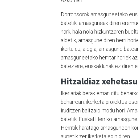
Azkoitian.
Dorronsorok arnasguneetako euskal
batetik, arnasguneak diren eremu
hark, hala nola hizkuntzaren buel
aldetik, arnasgune diren herri hor
ikertu du; alegia, arnasgune bate
arnasguneetako herritar horiek az
batez ere, euskaldunak ez diren et
Hitzaldiaz xehetas
Ikerlariak berak eman ditu beharko
beharrean, ikerketa proiektua osor
iruditzen baitzaio modu hori. Arn
batetik, Euskal Herriko arnasgune
Herritik haratago arnasguneen kon
aurretik zer ikerketa egin diren.