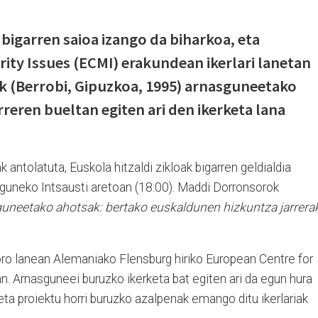
 bigarren saioa izango da biharkoa, eta
ity Issues (ECMI) erakundean ikerlari lanetan
k (Berrobi, Gipuzkoa, 1995) arnasguneetako
reren bueltan egiten ari den ikerketa lana
antolatuta, Euskola hitzaldi zikloak bigarren geldialdia
rguneko Intsausti aretoan (18:00). Maddi Dorronsorok
uneetako ahotsak: bertako euskaldunen hizkuntza jarrera
oro lanean Alemaniako Flensburg hiriko European Centre for
. Arnasguneei buruzko ikerketa bat egiten ari da egun hura
eta proiektu horri buruzko azalpenak emango ditu ikerlariak