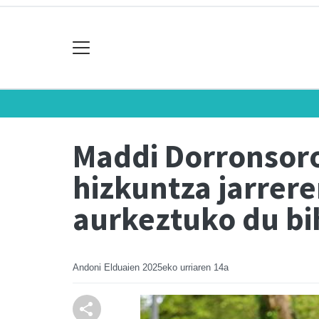
Maddi Dorronsor
hizkuntza jarrere
aurkeztuko du bi
Andoni Elduaien
2025eko urriaren 14a