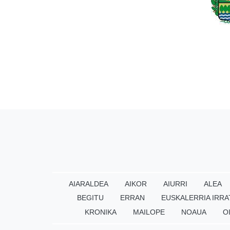
AIARALDEA
AIKOR
AIURRI
ALEA
BEGITU
ERRAN
EUSKALERRIA IRRA
KRONIKA
MAILOPE
NOAUA
O