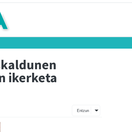
skaldunen
n ikerketa
Entzun