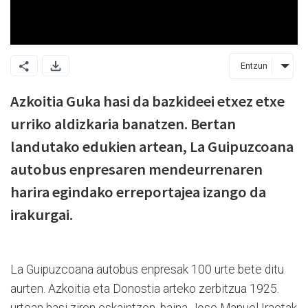
Entzun
Azkoitia Guka hasi da bazkideei etxez etxe
urriko aldizkaria banatzen. Bertan
landutako edukien artean, La Guipuzcoana
autobus enpresaren mendeurrenaren
harira egindako erreportajea izango da
irakurgai.
La Guipuzcoana autobus enpresak 100 urte bete ditu
aurten. Azkoitia eta Donostia arteko zerbitzua 1925.