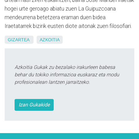
urtean hasi ziren eskaintzen, baina Jose Manuel Iraetak
hogei urte geroago abiatu zuen La Guipuzcoana
mendeurrena betetzera eraman duen bidea.
Iraetatarrek bizirik eusten diote aitonak zuen filosofiari.
GIZARTEA
AZKOITIA
Azkoitia Gukak zu bezalako irakurleen babesa
behar du tokiko informazioa euskaraz eta modu
profesionalean lantzen jarraitzeko.
Izan Gukakide