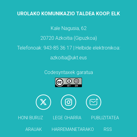
UROLAKO KOMUNIKAZIO TALDEA KOOP. ELK
Kale Nagusia, 62
20720 Azkoitia (Gipuzkoa)
Telefonoak: 943-85 36 17 | Helbide elektronikoa:
azkoitia@ukt.eus
Codesyntaxek garatua
HONI BURUZ
LEGE OHARRA
PUBLIZITATEA
ARAUAK
HARREMANETARAKO
RSS