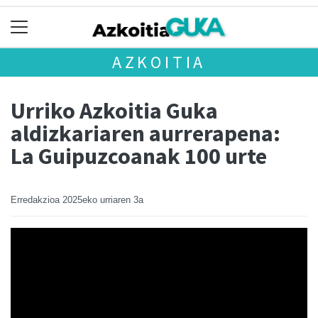
AZKOITIA
Urriko Azkoitia Guka
aldizkariaren aurrerapena:
La Guipuzcoanak 100 urte
Erredakzioa
2025eko urriaren 3a